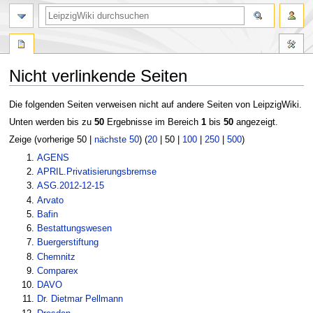
Nicht verlinkende Seiten
Zur
Zur
Die folgenden Seiten verweisen nicht auf andere Seiten von LeipzigWiki.
Navigation
Suche
Unten werden bis zu
50
Ergebnisse im Bereich
1
bis
50
angezeigt.
springen
springen
Zeige (
vorherige 50
|
nächste 50
) (
20
|
50
|
100
|
250
|
500
)
AGENS
APRIL.Privatisierungsbremse
ASG.2012-12-15
Arvato
Bafin
Bestattungswesen
Buergerstiftung
Chemnitz
Comparex
DAVO
Dr. Dietmar Pellmann