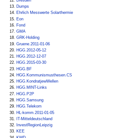
Dresden
Dumps
Ehrlich Messwerte Solarthermie
Eon
Fond
GMA
GRK-Holding
Gruene.2011-01-06
HGG.2012-05-12
HGG.2012-12-07
HGG.2015-03-30
HGG.BF
HGG.Kommunismusthesen.CS
HGG.KondratjewWellen
HGG.MINT-Links
HGG.P2P
HGG.Samsung
HGG.Telekom
HL-komm.2011-01-05
IT-Mitteldeutschland
InvestRegionLeipzig
KEE
KWD