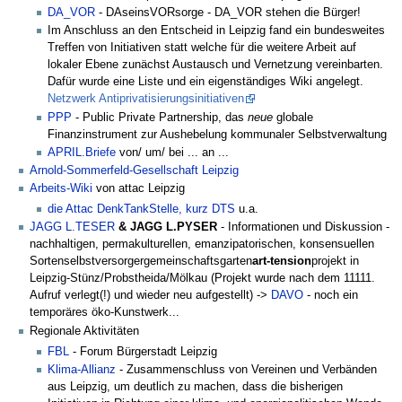
DA_VOR
- DAseinsVORsorge - DA_VOR stehen die Bürger!
Im Anschluss an den Entscheid in Leipzig fand ein bundesweites
Treffen von Initiativen statt welche für die weitere Arbeit auf
lokaler Ebene zunächst Austausch und Vernetzung vereinbarten.
Dafür wurde eine Liste und ein eigenständiges Wiki angelegt.
Netzwerk Antiprivatisierungsinitiativen
PPP
- Public Private Partnership, das
neue
globale
Finanzinstrument zur Aushebelung kommunaler Selbstverwaltung
APRIL.Briefe
von/ um/ bei ... an ...
Arnold-Sommerfeld-Gesellschaft Leipzig
Arbeits-Wiki
von attac Leipzig
die Attac DenkTankStelle, kurz DTS
u.a.
JAGG L.TESER
& JAGG L.PYSER
- Informationen und Diskussion -
nachhaltigen, permakulturellen, emanzipatorischen, konsensuellen
Sortenselbstversorgergemeinschaftsgarten
art-tension
projekt in
Leipzig-Stünz/Probstheida/Mölkau (Projekt wurde nach dem 11111.
Aufruf verlegt(!) und wieder neu aufgestellt) ->
DAVO
- noch ein
temporäres öko-Kunstwerk...
Regionale Aktivitäten
FBL
- Forum Bürgerstadt Leipzig
Klima-Allianz
- Zusammenschluss von Vereinen und Verbänden
aus Leipzig, um deutlich zu machen, dass die bisherigen