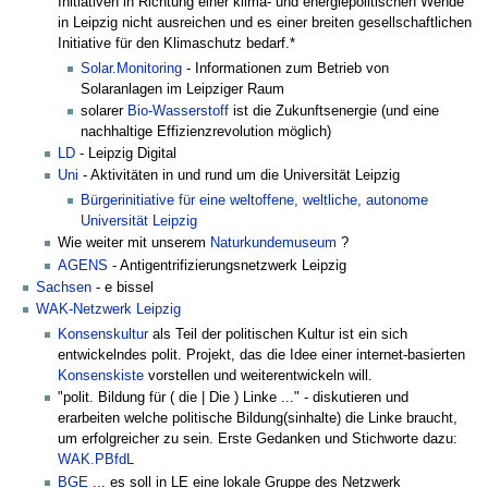
Initiativen in Richtung einer klima- und energiepolitischen Wende
in Leipzig nicht ausreichen und es einer breiten gesellschaftlichen
Initiative für den Klimaschutz bedarf.*
Solar.Monitoring
- Informationen zum Betrieb von
Solaranlagen im Leipziger Raum
solarer
Bio-Wasserstoff
ist die Zukunftsenergie (und eine
nachhaltige Effizienzrevolution möglich)
LD
- Leipzig Digital
Uni
- Aktivitäten in und rund um die Universität Leipzig
Bürgerinitiative für eine weltoffene, weltliche, autonome
Universität Leipzig
Wie weiter mit unserem
Naturkundemuseum
?
AGENS
- Antigentrifizierungsnetzwerk Leipzig
Sachsen
- e bissel
WAK-Netzwerk Leipzig
Konsenskultur
als Teil der politischen Kultur ist ein sich
entwickelndes polit. Projekt, das die Idee einer internet-basierten
Konsenskiste
vorstellen und weiterentwickeln will.
"polit. Bildung für ( die | Die ) Linke ..." - diskutieren und
erarbeiten welche politische Bildung(sinhalte) die Linke braucht,
um erfolgreicher zu sein. Erste Gedanken und Stichworte dazu:
WAK.PBfdL
BGE
... es soll in LE eine lokale Gruppe des Netzwerk