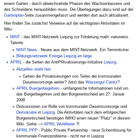
einem Garten - durch abwechselnde Phasen des Wachsenlassens und
des Schneidens herausbilden muss. Die Überlegungen dazu sind auf der
Gartenplan
-Seite zusammengefasst und werden dort auch aktualisiert.
Hier finden Sie zunächst Verweise auf die wichtigsten Aktivitäten im
Wiki:
MINT
- das MINT-Netzwerk Leipzig zur Förderung math.-naturwiss.
Talente
MINT.News
- Neues aus dem MINT-Netzwerk. Ein Terminticker
Bildungsnetzwerk Energie Leipzig en large
APRIL
- die Seiten der AntiPRivatisierungs-Initiative
Leipzig
Aktuelles steht hier
Gehen die Privatisierungen von Teilen der kommunalen
Daseinsvorsorge weiter? Jetzt das
Wassergut Canitz
?
APRIL.Buergerbegehren
- umfangreiche Informationen rund um
das Bürgerbegehren und den Bürgerentscheid am 27. Januar
2008
Diskussionen zur Rolle von kommunaler Daseinsvorsorge und
Demokratie
in
Leipzig
. Die Aktivitäten nach dem erfolgreichen
Bürgerentscheid benötigen IMHO einen neuen "Platz" in diesem
Wiki. Siehe -->
APRIL.WieWeiter
?!
APRIL.PPP
- Public Private Partnership - neue Scheinlösung für
kommunale Finanzprobleme - nicht nur in Leipzig