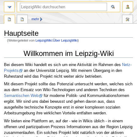
mehr
Hauptseite
(Weitergeleitet von
LeipzigWiki:Über LeipzigWiki
)
Zur
Zur
Willkommen im Leipzig-Wiki
Navigation
Suche
springen
springen
Bei diesem Wiki handelt es sich um eine Aktivität im Rahmen des
Netz-
Projekts
an der Universität Leipzig. Mit meinem Übergang in den
Ruhestand wird das Projekt nicht weiter aktiv betrieben.
Mit diesem Projekt sollte das Potenzial untersucht werden, welches sich
aus dem Einsatz von Wiki-Technologien und anderen Techniken des
Semantischen Web
für moderne Politik- und Kommunikationsformen
ergibt. Wir sind uns dabei bewusst und gehen davon aus, dass
ausgefeilte technische Konzepte erst in einer komplexen sozialen
Arbeitsumgebung ihre wirklichen Vorteile entfalten werden.
Wir bieten eine Plattform an, auf der - wie in Wikis üblich - in einem
offenen und partizipativen Prozess Informationen aus der Region Leipzig
zusammenlaufen. Ein solches Projekt lebt natürlich von der aktiven