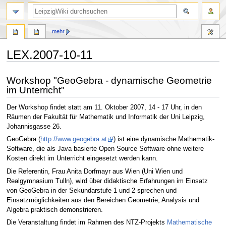
mehr
LEX.2007-10-11
Zur
Zur
Workshop "GeoGebra - dynamische Geometrie
Navigation
Suche
im Unterricht"
springen
springen
Der Workshop findet statt am 11. Oktober 2007, 14 - 17 Uhr, in den
Räumen der Fakultät für Mathematik und Informatik der Uni Leipzig,
Johannisgasse 26.
GeoGebra (
http://www.geogebra.at
) ist eine dynamische Mathematik-
Software, die als Java basierte Open Source Software ohne weitere
Kosten direkt im Unterricht eingesetzt werden kann.
Die Referentin, Frau Anita Dorfmayr aus Wien (Uni Wien und
Realgymnasium Tulln), wird über didaktische Erfahrungen im Einsatz
von GeoGebra in der Sekundarstufe 1 und 2 sprechen und
Einsatzmöglichkeiten aus den Bereichen Geometrie, Analysis und
Algebra praktisch demonstrieren.
Die Veranstaltung findet im Rahmen des NTZ-Projekts
Mathematische