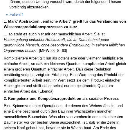
führen, dessen Umfang versucht wird, durch die folgenden Thesen
vorsichtig abzustecken.
Folien
1. Marx' Abstraktion „einfache Arbeit“ greift für das Verständnis von
Wissensreproduktionsprozessen zu kurz
... so steht es auch hier mit der menschlichen Arbeit. Sie ist
Verausgabung einfacher Arbeitskraft, die im Durchschnitt jeder
gewöhnliche Mensch, ohne besondere Entwicklung, in seinem leiblichen
Organismus besitzt
. (MEW 23, S. 60)
Kompliziertere Arbeit gilt nur als potenzierte oder vielmehr multiplizierte
einfache Arbeit, so daß ein kleineres Quantum komplizierter Arbeit gleich
einem größeren Quantum einfacher Arbeit. Daß diese Reduktion
beständig vorgeht, zeigt die Erfahrung. Eine Ware mag das Produkt der
kompliziertesten Arbeit sein, ihr Wert setzt sie dem Produkt einfacher
Arbeit gleich und stellt daher selbst nur ein bestimmtes Quantum
einfacher Arbeit dar. (Ebenda)
2. Kompetenz und Kompetenzreproduktion als sozialer Prozess
Eine Spinne verrichtet Operationen, die denen des Webers ähneln, und
eine Biene beschämt durch den Bau ihrer Wachszellen manchen
menschlichen Baumeister. Was aber von vornherein den schlechtesten
Baumeister vor der besten Biene auszeichnet, ist, daß er die Zelle in
seinem Kopf gebaut hat, bevor er sie in Wachs baut. Am Ende des