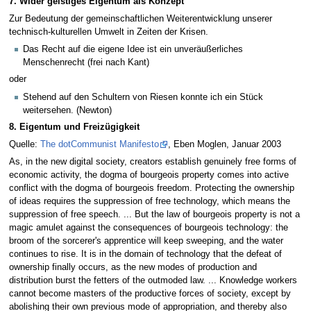
7. Wider geistiges Eigentum als Konzept
Zur Bedeutung der gemeinschaftlichen Weiterentwicklung unserer
technisch-kulturellen Umwelt in Zeiten der Krisen.
Das Recht auf die eigene Idee ist ein unveräußerliches
Menschenrecht (frei nach Kant)
oder
Stehend auf den Schultern von Riesen konnte ich ein Stück
weitersehen. (Newton)
8. Eigentum und Freizügigkeit
Quelle:
The dotCommunist Manifesto
, Eben Moglen, Januar 2003
As, in the new digital society, creators establish genuinely free forms of
economic activity, the dogma of bourgeois property comes into active
conflict with the dogma of bourgeois freedom. Protecting the ownership
of ideas requires the suppression of free technology, which means the
suppression of free speech. ... But the law of bourgeois property is not a
magic amulet against the consequences of bourgeois technology: the
broom of the sorcerer's apprentice will keep sweeping, and the water
continues to rise. It is in the domain of technology that the defeat of
ownership finally occurs, as the new modes of production and
distribution burst the fetters of the outmoded law. ... Knowledge workers
cannot become masters of the productive forces of society, except by
abolishing their own previous mode of appropriation, and thereby also