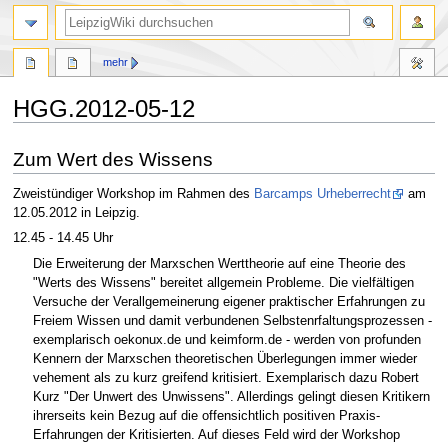
mehr
HGG.2012-05-12
Zur
Zur
Zum Wert des Wissens
Navigation
Suche
springen
springen
Zweistündiger Workshop im Rahmen des
Barcamps Urheberrecht
am
12.05.2012 in Leipzig.
12.45 - 14.45 Uhr
Die Erweiterung der Marxschen Werttheorie auf eine Theorie des
"Werts des Wissens" bereitet allgemein Probleme. Die vielfältigen
Versuche der Verallgemeinerung eigener praktischer Erfahrungen zu
Freiem Wissen und damit verbundenen Selbstenrfaltungsprozessen -
exemplarisch oekonux.de und keimform.de - werden von profunden
Kennern der Marxschen theoretischen Überlegungen immer wieder
vehement als zu kurz greifend kritisiert. Exemplarisch dazu Robert
Kurz "Der Unwert des Unwissens". Allerdings gelingt diesen Kritikern
ihrerseits kein Bezug auf die offensichtlich positiven Praxis-
Erfahrungen der Kritisierten. Auf dieses Feld wird der Workshop