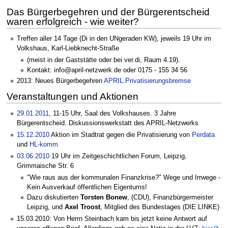
Das Bürgerbegehren und der Bürgerentscheid
waren erfolgreich - wie weiter?
Treffen aller 14 Tage (Di in den UNgeraden KW), jeweils 19 Uhr im
Volkshaus, Karl-Liebknecht-Straße
(meist in der Gaststätte oder bei ver.di, Raum 4.19).
Kontakt: info@april-netzwerk.de oder 0175 - 155 34 56
2013: Neues Bürgerbegehren
APRIL.Privatisierungsbremse
Veranstaltungen und Aktionen
29.01.2011
, 11-15 Uhr, Saal des Volkshauses. 3 Jahre
Bürgerentscheid. Diskussionswerkstatt des APRIL-Netzwerks
15.12.2010
Aktion im Stadtrat gegen die Privatisierung von
Perdata
und
HL-komm
03.06.2010
19 Uhr im Zeitgeschichtlichen Forum, Leipzig,
Grimmaische Str. 6
"Wie raus aus der kommunalen Finanzkrise?" Wege und Irrwege -
Kein Ausverkauf öffentlichen Eigentums!
Dazu diskutierten
Torsten Bonew
, (CDU), Finanzbürgermeister
Leipzig, und
Axel Troost
, Mitglied des Bundestages (DIE LINKE)
15.03.2010: Von Herrn Steinbach kam bis jetzt keine Antwort auf