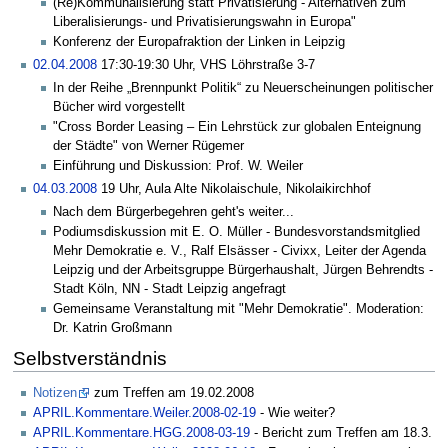
(Re)Kommunalisierung statt Privatisierung - Alternativen zum
Liberalisierungs- und Privatisierungswahn in Europa"
Konferenz der Europafraktion der Linken in Leipzig
02.04.2008
17:30-19:30 Uhr, VHS Löhrstraße 3-7
In der Reihe „Brennpunkt Politik“ zu Neuerscheinungen politischer
Bücher wird vorgestellt
"Cross Border Leasing – Ein Lehrstück zur globalen Enteignung
der Städte" von Werner Rügemer
Einführung und Diskussion: Prof. W. Weiler
04.03.2008
19 Uhr, Aula Alte Nikolaischule, Nikolaikirchhof
Nach dem Bürgerbegehren geht's weiter...
Podiumsdiskussion mit E. O. Müller - Bundesvorstandsmitglied
Mehr Demokratie e. V., Ralf Elsässer - Civixx, Leiter der Agenda
Leipzig und der Arbeitsgruppe Bürgerhaushalt, Jürgen Behrendts -
Stadt Köln, NN - Stadt Leipzig angefragt
Gemeinsame Veranstaltung mit "Mehr Demokratie". Moderation:
Dr. Katrin Großmann
Selbstverständnis
Notizen
zum Treffen am 19.02.2008
APRIL.Kommentare.Weiler.2008-02-19
- Wie weiter?
APRIL.Kommentare.HGG.2008-03-19
- Bericht zum Treffen am 18.3.