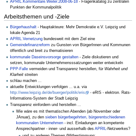
APRIL.Kommentare.Weiler.2008-06-18
- Fragenkatalog zu zentralen
Punkten der Kommunalpolitik
Arbeitsthemen und -Ziele
Bürgerhaushalt
- Hauptakteure: Mehr Demokratie e.V. Leipzig und
lokale Agenda 21
APRIL.Vernetzung
bundesweit mit dem Ziel eine
Gemeindefinanzreform
zu Gunsten von BürgerInnen und Kommunen
öffentlich und breit zu thematisieren
kommunale Daseinsvorsorge gestalten
- Ziele diskutieren und
setzen, kommunale Unternehmensssatzungen weiter entwickeln
PPP-Falle
vermeiden und Transparenz herstellen, für
Wahrheit und
Klarheit
streiten
schlau machen ...
aktuelle Entwicklungen verfolgen ... u.a. via
http://www.leipzig.de/de/buerger/politik/eris
- eRIS - elektron. Rats-
Informations-System der Stadt Leipzig
Transparenz einfordern und herstellen ...
Wie wäre es mit thematischen Abenden (ab November oder
JAnuar), zu den
sieben bürgerbegehrten, bürgerentschiedenen
kommunalen Unternehmen
- incl. Einladungen an kompetente
Ansprechpartner - inner- und ausserhalb des
APRIL
-Netzwerkes?
und zu anderen Themen (Mitbestimmung;