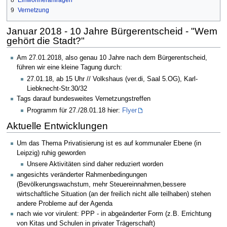
8
Einwohneranfragen
9
Vernetzung
Januar 2018 - 10 Jahre Bürgerentscheid - "Wem
gehört die Stadt?"
Am 27.01.2018, also genau 10 Jahre nach dem Bürgerentscheid,
führen wir eine kleine Tagung durch:
27.01.18, ab 15 Uhr // Volkshaus (ver.di, Saal 5.OG), Karl-
Liebknecht-Str.30/32
Tags darauf bundesweites Vernetzungstreffen
Programm für 27./28.01.18 hier:
Flyer
Aktuelle Entwicklungen
Um das Thema Privatisierung ist es auf kommunaler Ebene (in
Leipzig) ruhig geworden
Unsere Aktivitäten sind daher reduziert worden
angesichts veränderter Rahmenbedingungen
(Bevölkerungswachstum, mehr Steuereinnahmen,bessere
wirtschaftliche Situation (an der freilich nicht alle teilhaben) stehen
andere Probleme auf der Agenda
nach wie vor virulent: PPP - in abgeänderter Form (z.B. Errichtung
von Kitas und Schulen in privater Trägerschaft)