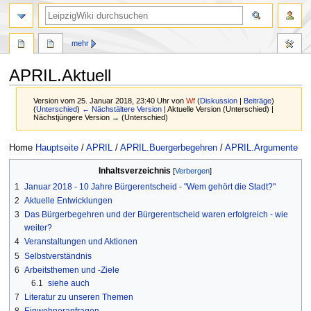
mehr
APRIL.Aktuell
Version vom 25. Januar 2018, 23:40 Uhr von
Wf
(
Diskussion
|
Beiträge
)
(
Unterschied
)
← Nächstältere Version
| Aktuelle Version (Unterschied) |
Nächstjüngere Version → (Unterschied)
Zur
Zur
Home
Hauptseite
/
APRIL
/
APRIL.Buergerbegehren
/
APRIL.Argumente
Navigation
Suche
Inhaltsverzeichnis
springen
springen
1
Januar 2018 - 10 Jahre Bürgerentscheid - "Wem gehört die Stadt?"
2
Aktuelle Entwicklungen
3
Das Bürgerbegehren und der Bürgerentscheid waren erfolgreich - wie
weiter?
4
Veranstaltungen und Aktionen
5
Selbstverständnis
6
Arbeitsthemen und -Ziele
6.1
siehe auch
7
Literatur zu unseren Themen