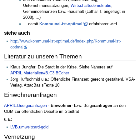
Unternehmenssatzungen;
Wirtschaftsdemokratie
;
Gemeindefinanzen bzw. -haushalt (Lothar T. angefragt in
2008), ...)
... damit
Kommunal-ist-optimal!
erfahrbarer wird.
siehe auch
http://www.kommunal-ist-optimal.de/index.php/Kommunal-ist-
optimal
Literatur zu unseren Themen
Klaus Jungfer: Die Stadt in der Krise. Siehe Näheres auf
APRIL.Materialien#B.C3.BCcher
Jörg Huffschmid u.a.: Öffentliche Finanzen: gerecht gestalten!, VSA-
Verlag, AttacBasisTexte 10
Einwohneranfragen
APRIL.Buergeranfragen
-
Einwohner
- bzw. Bürger
anfragen
an den
OBM zur öffentlichen Debatte im Stadtrat
u.a.:
LVB.umweltcard-gold
Vernetzung