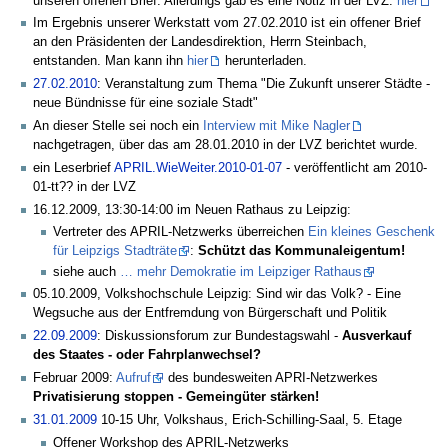
unseren offenen Brief. Allerdings gab es eine Notiz in der LVZ:
hier
Im Ergebnis unserer Werkstatt vom 27.02.2010 ist ein offener Brief
an den Präsidenten der Landesdirektion, Herrn Steinbach,
entstanden. Man kann ihn
hier
herunterladen.
27.02.2010
: Veranstaltung zum Thema "Die Zukunft unserer Städte -
neue Bündnisse für eine soziale Stadt"
An dieser Stelle sei noch ein
Interview mit Mike Nagler
nachgetragen, über das am 28.01.2010 in der LVZ berichtet wurde.
ein Leserbrief
APRIL.WieWeiter.2010-01-07
- veröffentlicht am 2010-
01-tt?? in der LVZ
16.12.2009, 13:30-14:00 im Neuen Rathaus zu Leipzig:
Vertreter des APRIL-Netzwerks überreichen
Ein kleines Geschenk
für Leipzigs Stadträte
:
Schützt das Kommunaleigentum!
siehe auch
… mehr Demokratie im Leipziger Rathaus
05.10.2009, Volkshochschule Leipzig: Sind wir das Volk? - Eine
Wegsuche aus der Entfremdung von Bürgerschaft und Politik
22.09.2009
: Diskussionsforum zur Bundestagswahl -
Ausverkauf
des Staates - oder Fahrplanwechsel?
Februar 2009:
Aufruf
des bundesweiten APRI-Netzwerkes
Privatisierung stoppen - Gemeingüter stärken!
31.01.2009
10-15 Uhr, Volkshaus, Erich-Schilling-Saal, 5. Etage
Offener Workshop des APRIL-Netzwerks