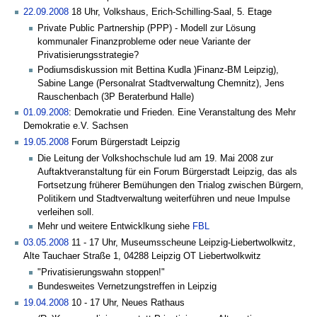
22.09.2008
18 Uhr, Volkshaus, Erich-Schilling-Saal, 5. Etage
Private Public Partnership (PPP) - Modell zur Lösung
kommunaler Finanzprobleme oder neue Variante der
Privatisierungsstrategie?
Podiumsdiskussion mit Bettina Kudla )Finanz-BM Leipzig),
Sabine Lange (Personalrat Stadtverwaltung Chemnitz), Jens
Rauschenbach (3P Beraterbund Halle)
01.09.2008
: Demokratie und Frieden. Eine Veranstaltung des Mehr
Demokratie e.V. Sachsen
19.05.2008
Forum Bürgerstadt Leipzig
Die Leitung der Volkshochschule lud am 19. Mai 2008 zur
Auftaktveranstaltung für ein Forum Bürgerstadt Leipzig, das als
Fortsetzung früherer Bemühungen den Trialog zwischen Bürgern,
Politikern und Stadtverwaltung weiterführen und neue Impulse
verleihen soll.
Mehr und weitere Entwicklkung siehe
FBL
03.05.2008
11 - 17 Uhr, Museumsscheune Leipzig-Liebertwolkwitz,
Alte Tauchaer Straße 1, 04288 Leipzig OT Liebertwolkwitz
"Privatisierungswahn stoppen!"
Bundesweites Vernetzungstreffen in Leipzig
19.04.2008
10 - 17 Uhr, Neues Rathaus