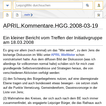
mehr
APRIL.Kommentare.HGG.2008-03-19
Zur
Zur
Ein kleiner Bericht vom Treffen der Initiativgruppe
Navigation
Suche
am 18.03.2008
springen
springen
Es ging vor allem (noch einmal) um das "Wie weiter", zu dem Jens die
bisherige Diskussion im Wiki unter
APRIL.WieWeiter
schon
vorstrukturiert hatte. Aus dem diffusen Bild der Diskussion (was ich
allerdings für vollkommen normal halte) schälen sich für mich zwei
grundlegende Selbstverständnisse und Strategien heraus, die von
verschiedenen Aktivisten verfolgt werden:
(1) den Schwung des Bürgerbegehrens nutzen, auf eine überregionale
Ebene tragen und auch bundesweit etwas bewegen - sie setzen stark
auf die Punkte Vernetzung, Gemeindereform, Daseinsvorsorge in der
Liste von Jens;
(2) Wahrnahme des Kreises, der sich auch nach dem BE noch immer
zusammenfindet, als engagierte Leipziger Bürger, die das Rathaus auch