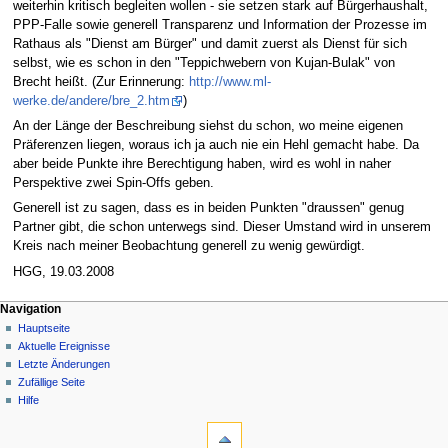
weiterhin kritisch begleiten wollen - sie setzen stark auf Bürgerhaushalt,
PPP-Falle sowie generell Transparenz und Information der Prozesse im
Rathaus als "Dienst am Bürger" und damit zuerst als Dienst für sich
selbst, wie es schon in den "Teppichwebern von Kujan-Bulak" von
Brecht heißt. (Zur Erinnerung:
http://www.ml-
werke.de/andere/bre_2.htm
)
An der Länge der Beschreibung siehst du schon, wo meine eigenen
Präferenzen liegen, woraus ich ja auch nie ein Hehl gemacht habe. Da
aber beide Punkte ihre Berechtigung haben, wird es wohl in naher
Perspektive zwei Spin-Offs geben.
Generell ist zu sagen, dass es in beiden Punkten "draussen" genug
Partner gibt, die schon unterwegs sind. Dieser Umstand wird in unserem
Kreis nach meiner Beobachtung generell zu wenig gewürdigt.
HGG, 19.03.2008
Navigation
Hauptseite
Aktuelle Ereignisse
Letzte Änderungen
Zufällige Seite
Hilfe