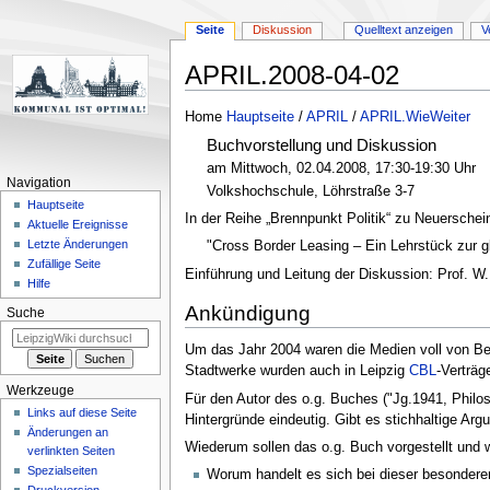
Seite
Diskussion
Quelltext anzeigen
V
APRIL.2008-04-02
Zur
Zur
Home
Hauptseite
/
APRIL
/
APRIL.WieWeiter
Navigation
Suche
Buchvorstellung und Diskussion
springen
springen
am Mittwoch, 02.04.2008, 17:30-19:30 Uhr
Navigation
Volkshochschule, Löhrstraße 3-7
Hauptseite
In der Reihe „Brennpunkt Politik“ zu Neuerschein
Aktuelle Ereignisse
Letzte Änderungen
"Cross Border Leasing – Ein Lehrstück zur 
Zufällige Seite
Einführung und Leitung der Diskussion: Prof. W.
Hilfe
Ankündigung
Suche
Um das Jahr 2004 waren die Medien voll von Beri
Stadtwerke wurden auch in Leipzig
CBL
-Verträg
Werkzeuge
Für den Autor des o.g. Buches ("Jg.1941, Philos
Links auf diese Seite
Hintergründe eindeutig. Gibt es stichhaltige A
Änderungen an
Wiederum sollen das o.g. Buch vorgestellt und w
verlinkten Seiten
Spezialseiten
Worum handelt es sich bei dieser besondere