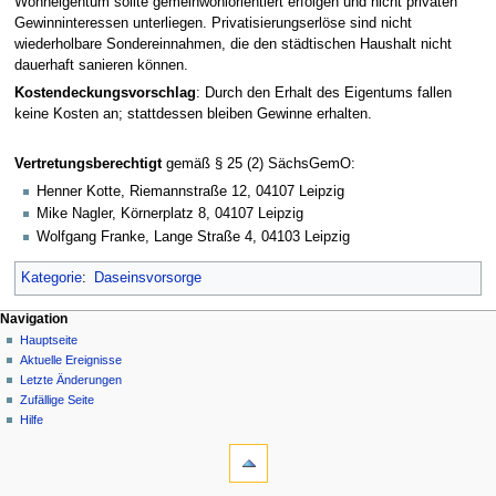
Wohneigentum sollte gemeinwohlorientiert erfolgen und nicht privaten
Gewinninteressen unterliegen. Privatisierungserlöse sind nicht
wiederholbare Sondereinnahmen, die den städtischen Haushalt nicht
dauerhaft sanieren können.
Kostendeckungsvorschlag
: Durch den Erhalt des Eigentums fallen
keine Kosten an; stattdessen bleiben Gewinne erhalten.
Vertretungsberechtigt
gemäß § 25 (2) SächsGemO:
Henner Kotte, Riemannstraße 12, 04107 Leipzig
Mike Nagler, Körnerplatz 8, 04107 Leipzig
Wolfgang Franke, Lange Straße 4, 04103 Leipzig
Kategorie
:
Daseinsvorsorge
Navigation
Hauptseite
Aktuelle Ereignisse
Letzte Änderungen
Zufällige Seite
Hilfe