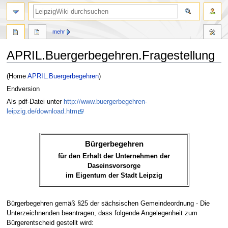
mehr
APRIL.Buergerbegehren.Fragestellung
Zur
Zur
(Home
APRIL.Buergerbegehren
)
Navigation
Suche
Endversion
springen
springen
Als pdf-Datei unter
http://www.buergerbegehren-
leipzig.de/download.htm
Bürgerbegehren
für den Erhalt der Unternehmen der
Daseinsvorsorge
im Eigentum der Stadt Leipzig
Bürgerbegehren gemäß §25 der sächsischen Gemeindeordnung - Die
Unterzeichnenden beantragen, dass folgende Angelegenheit zum
Bürgerentscheid gestellt wird: