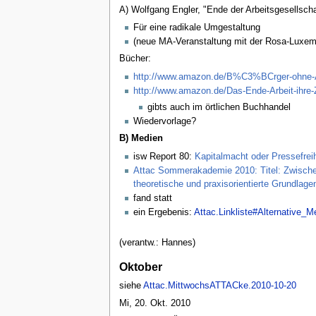
A) Wolfgang Engler, "Ende der Arbeitsgesellscha
Für eine radikale Umgestaltung
(neue MA-Veranstaltung mit der Rosa-Luxem
Bücher:
http://www.amazon.de/B%C3%BCrger-ohne-Ar
http://www.amazon.de/Das-Ende-Arbeit-ihr
gibts auch im örtlichen Buchhandel
Wiedervorlage?
B) Medien
isw Report 80:
Kapitalmacht oder Pressefreih
Attac Sommerakademie 2010: Titel: Zwische
theoretische und praxisorientierte Grundlag
fand statt
ein Ergebenis:
Attac.Linkliste#Alternative_M
(verantw.: Hannes)
Oktober
siehe
Attac.MittwochsATTACke.2010-10-20
Mi, 20. Okt. 2010