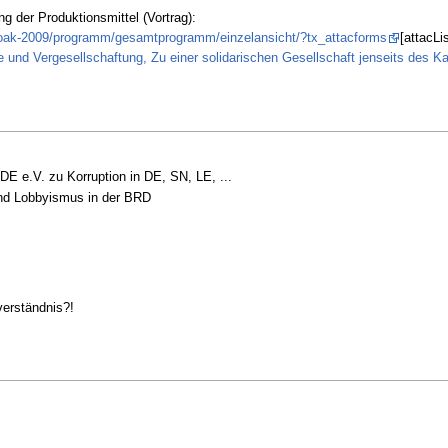
g der Produktionsmittel (Vortrag):
v/soak-2009/programm/gesamtprogramm/einzelansicht/?tx_attacforms
[attacLi
e und Vergesellschaftung, Zu einer solidarischen Gesellschaft jenseits des K
DE e.V. zu Korruption in DE, SN, LE, ...
 und Lobbyismus in der BRD
verständnis?!