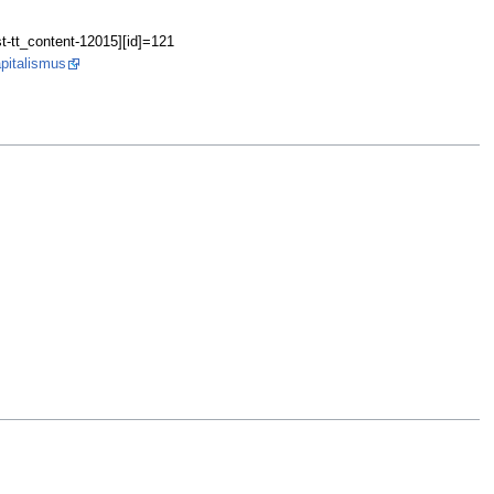
st-tt_content-12015][id]=121
apitalismus