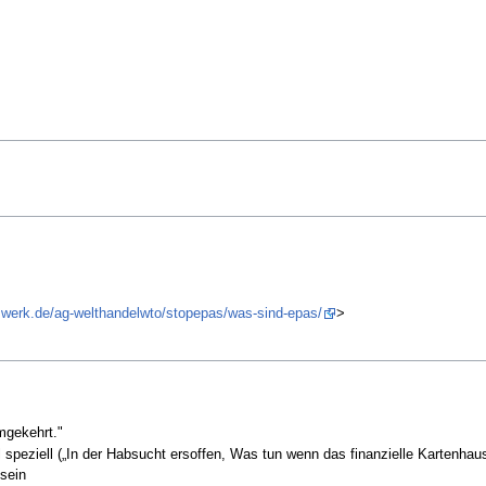
tzwerk.de/ag-welthandelwto/stopepas/was-sind-epas/
>
mgekehrt."
el speziell („In der Habsucht ersoffen, Was tun wenn das finanzielle Kartenh
sein