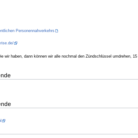
entlichen Personennahverkehrs
rise.de/
 wie wir haben, dann können wir alle nochmal den Zündschlüssel umdrehen, 15
ende
ende
l