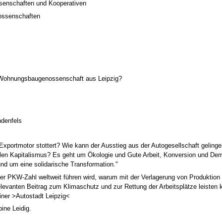
senschaften und Kooperativen
nossenschaften
r Wohnungsbaugenossenschaft aus Leipzig?
ndenfels
xportmotor stottert? Wie kann der Ausstieg aus der Autogesellschaft gelingen?
ilen Kapitalismus? Es geht um Ökologie und Gute Arbeit, Konversion und Demok
nd um eine solidarische Transformation."
der PKW-Zahl weltweit führen wird, warum mit der Verlagerung von Produktio
relevanten Beitrag zum Klimaschutz und zur Rettung der Arbeitsplätze leisten
ner >Autostadt Leipzig<
ine Leidig.