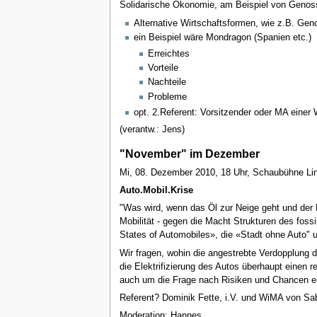
Solidarische Ökonomie, am Beispiel von Genos
Alternative Wirtschaftsformen, wie z.B. Ge
ein Beispiel wäre Mondragon (Spanien etc.)
Erreichtes
Vorteile
Nachteile
Probleme
opt. 2.Referent: Vorsitzender oder MA eine
(verantw.: Jens)
"November" im Dezember
Mi, 08. Dezember 2010, 18 Uhr, Schaubühne Li
Auto.Mobil.Krise
"Was wird, wenn das Öl zur Neige geht und der E
Mobilität - gegen die Macht Strukturen des foss
States of Automobiles», die «Stadt ohne Auto" u
Wir fragen, wohin die angestrebte Verdopplung 
die Elektrifizierung des Autos überhaupt einen 
auch um die Frage nach Risiken und Chancen ei
Referent? Dominik Fette, i.V. und WiMA von Sab
Moderation: Hannes