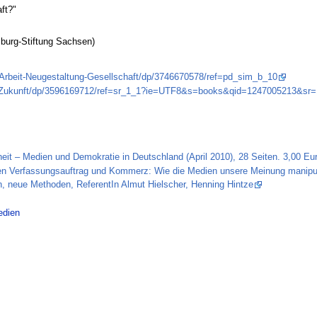
ft?"
burg-Stiftung Sachsen)
beit-Neugestaltung-Gesellschaft/dp/3746670578/ref=pd_sim_b_10
e-Zukunft/dp/3596169712/ref=sr_1_1?ie=UTF8&s=books&qid=1247005213&sr=
eit – Medien und Demokratie in Deutschland (April 2010), 28 Seiten. 3,00 Eu
n Verfassungsauftrag und Kommerz: Wie die Medien unsere Meinung manipuli
en, neue Methoden, ReferentIn Almut Hielscher, Henning Hintze
edien