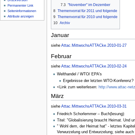
Druckversion
7.3
"November" im Dezember
Permanenter Link
8
Themenvorrat für 2011 und folgende
Seiten­informationen
Attribute anzeigen
9
Themenvorrat für 2010 und folgende
10
Archiv
Januar
siehe
Attac.MittwochsATTACke.2010-01-27
Februar
siehe
Attac.MittwochsATTACke.2010-02-24
Welthandel / WTO/ EPA's
Ergebnisse der letzten WTO-Konferenz?
<Link zum weiterlesen:
http://www.attac-ne
März
siehe
Attac.MittwochsATTACke.2010-03-31
Friedrich Schorlemmer – Buch(lesung):
Titel: "Globalisierung braucht Heimat. Und u
" Wohl dem, der Heimat hat" - letztes Kapit
Verwurzelung und Entwurzelung; siehe auch 