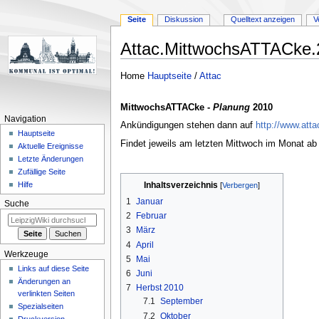
Seite
Diskussion
Quelltext anzeigen
V
Attac.MittwochsATTACke.
Zur
Zur
Home
Hauptseite
/
Attac
Navigation
Suche
springen
springen
MittwochsATTACke -
Planung
2010
Navigation
Ankündigungen stehen dann auf
http://www.attac
Hauptseite
Findet jeweils am letzten Mittwoch im Monat ab
Aktuelle Ereignisse
Letzte Änderungen
Zufällige Seite
Hilfe
Inhaltsverzeichnis
1
Januar
Suche
2
Februar
3
März
4
April
Werkzeuge
5
Mai
Links auf diese Seite
6
Juni
Änderungen an
7
Herbst 2010
verlinkten Seiten
7.1
September
Spezialseiten
7.2
Oktober