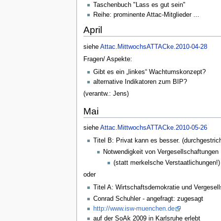
Taschenbuch "Lass es gut sein"
Reihe: prominente Attac-Mitglieder ...
April
siehe
Attac.MittwochsATTACke.2010-04-28
Fragen/ Aspekte:
Gibt es ein „linkes“ Wachtumskonzept?
alternative Indikatoren zum BIP?
(verantw.: Jens)
Mai
siehe
Attac.MittwochsATTACke.2010-05-26
Titel B: Privat kann es besser. (durchgestr
Notwendigkeit von Vergesellschaftungen
(statt merkelsche Verstaatlichungen!)
oder
Titel A: Wirtschaftsdemokratie und Vergesell
Conrad Schuhler - angefragt: zugesagt
http://www.isw-muenchen.de
auf der SoAk 2009 in Karlsruhe erlebt