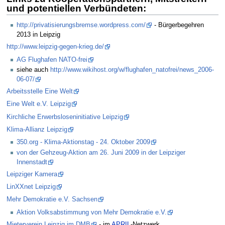
und potentiellen Verbündeten:
http://privatisierungsbremse.wordpress.com/
- Bürgerbegehren
2013 in Leipzig
http://www.leipzig-gegen-krieg.de/
AG Flughafen NATO-frei
siehe auch
http://www.wikihost.org/w/flughafen_natofrei/news_2006-
06-07/
Arbeitsstelle Eine Welt
Eine Welt e.V. Leipzig
Kirchliche Erwerbsloseninitiative Leipzig
Klima-Allianz Leipzig
350.org - Klima-Aktionstag - 24. Oktober 2009
von der Gehzeug-Aktion am 26. Juni 2009 in der Leipziger
Innenstadt
Leipziger Kamera
LinXXnet Leipzig
Mehr Demokratie e.V. Sachsen
Aktion Volksabstimmung von Mehr Demokratie e.V.
Mieterverein Leipzig im DMB
- im
APRIL
-Netzwerk