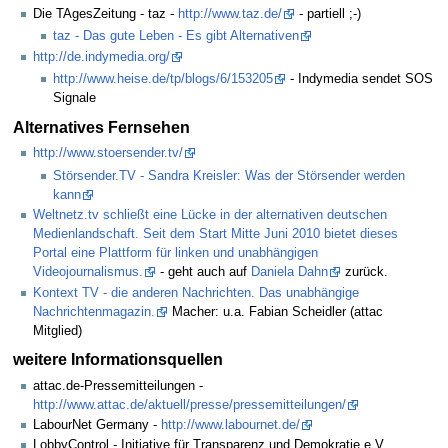
Die TAgesZeitung - taz -
http://www.taz.de/
- partiell ;-)
taz - Das gute Leben - Es gibt Alternativen
http://de.indymedia.org/
http://www.heise.de/tp/blogs/6/153205
- Indymedia sendet SOS
Signale
Alternatives Fernsehen
http://www.stoersender.tv/
Störsender.TV - Sandra Kreisler: Was der Störsender werden
kann
Weltnetz.tv schließt eine Lücke in der alternativen deutschen
Medienlandschaft. Seit dem Start Mitte Juni 2010 bietet dieses
Portal eine Plattform für linken und unabhängigen
Videojournalismus.
- geht auch auf
Daniela Dahn
zurück.
Kontext TV - die anderen Nachrichten. Das unabhängige
Nachrichtenmagazin.
Macher: u.a. Fabian Scheidler (attac
Mitglied)
weitere Informationsquellen
attac.de-Pressemitteilungen -
http://www.attac.de/aktuell/presse/pressemitteilungen/
LabourNet Germany -
http://www.labournet.de/
LobbyControl - Initiative für Transparenz und Demokratie e.V.