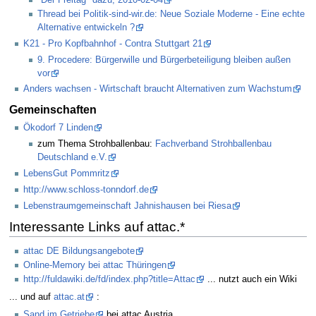
Thread bei Politik-sind-wir.de: Neue Soziale Moderne - Eine echte
Alternative entwickeln ?
K21 - Pro Kopfbahnhof - Contra Stuttgart 21
9. Procedere: Bürgerwille und Bürgerbeteiligung bleiben außen
vor
Anders wachsen - Wirtschaft braucht Alternativen zum Wachstum
Gemeinschaften
Ökodorf 7 Linden
zum Thema Strohballenbau:
Fachverband Strohballenbau
Deutschland e.V.
LebensGut Pommritz
http://www.schloss-tonndorf.de
Lebenstraumgemeinschaft Jahnishausen bei Riesa
Interessante Links auf attac.*
attac DE Bildungsangebote
Online-Memory bei attac Thüringen
http://fuldawiki.de/fd/index.php?title=Attac
... nutzt auch ein Wiki
... und auf
attac.at
:
Sand im Getriebe
bei attac Austria