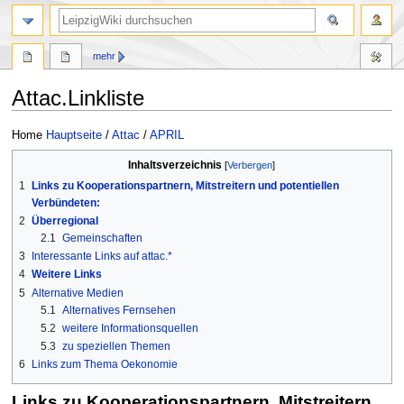
mehr
Attac.Linkliste
Zur
Zur
Home
Hauptseite
/
Attac
/
APRIL
Navigation
Suche
Inhaltsverzeichnis
springen
springen
1
Links zu Kooperationspartnern, Mitstreitern und potentiellen
Verbündeten:
2
Überregional
2.1
Gemeinschaften
3
Interessante Links auf attac.*
4
Weitere Links
5
Alternative Medien
5.1
Alternatives Fernsehen
5.2
weitere Informationsquellen
5.3
zu speziellen Themen
6
Links zum Thema Oekonomie
Links zu Kooperationspartnern, Mitstreitern