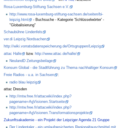
Rosa-Luxemburg-Stiftung Sachsen e.V.
http://www.rosa-luxemburg-stiftung-sachsen.de/seiten/bi-
leipzig.html
- Buchsuche - Kategorie 'Schlüsselwörter' -
"Globalisierung"
Schaubühne Lindenfels
ver.di Leipzig Nordsachen
http://wiki.vorratsdatenspeicherung.de/Ortsgruppen/Leipzig
attac Halle
bzw.
http://www.attac.de/halle/
NeulandD Zeitungsbeilage
Konsum Global - die Stadtführung zu Thema nachhaltiger Konsum
Freie Radios - u.a. in Sachsen
:
radio blau leipzig
attac Dresden
http://mtw.free.fr/attacwiki/index.php?
pagename=AgVisionen.Startseite
http://mtw.free.fr/attacwiki/index.php?
pagename=AgVisionen.Transformationsprojekte
Zukunftsakademie - ein Projekt der Leipziger Agenda 21 Gruppe
Der Lindentaler - ein umlaufgesichertes Regionaltauschmittel mit