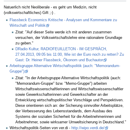
Natuerlich nicht Neoliberale - es geht um Medizin, nicht
(volkswirtschaftliches) Gift ;-) .
Flassbeck Economics Kritische - Analysen und Kommentare zu
Wirtschaft und Politik
Zitat: "Auf dieser Seite werde ich mit anderen zusammen
versuchen, der Volkswirtschaftslehre eine rationalere Grundlage
zu geben."
DRadio Kultur, RADIOFEUILLETON - IM GESPRÄCH,
27.04.2013, 09:05 bis 11:00, Wie ist der Euro noch zu retten? Zu
Gast: Dr. Heiner Flassbeck, Ökonom und Buchautor
Arbeitsgruppe Alternative Wirtschaftspolitik (auch: "Memorandum-
Gruppe")
Zitat: "In der Arbeitsgruppe Alternative Wirtschaftspolitik (auch:
"Memorandum-Gruppe" bzw. "Memo-Gruppe") arbeiten
Wirtschaftswissenschaftlerinnen und Wirtschaftswissenschaftler
sowie Gewerkschafterinnen und Gewerkschafter an der
Entwicklung wirtschaftspolitischer Vorschläge und Perspektiven.
Diese orientieren sich an: der Sicherung sinnvoller Arbeitsplätze,
der Verbesserung des Lebensstandards, dem Ausbau des
Systems der sozialen Sicherheit für die Arbeitnehmerinnen und
Arbeitnehmer, sowie wirksamer Umweltsicherung in Deutschland."
Wirtschaftspolitik-Seiten von ver.di -
http://wipo.verdi.de/