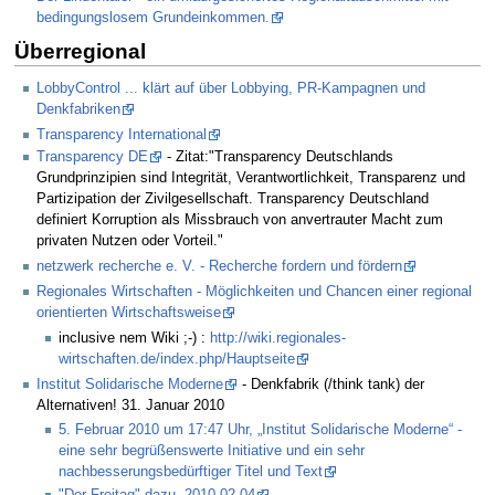
bedingungslosem Grundeinkommen.
Überregional
LobbyControl ... klärt auf über Lobbying, PR-Kampagnen und
Denkfabriken
Transparency International
Transparency DE
- Zitat:"Transparency Deutschlands
Grundprinzipien sind Integrität, Verantwortlichkeit, Transparenz und
Partizipation der Zivilgesellschaft. Transparency Deutschland
definiert Korruption als Missbrauch von anvertrauter Macht zum
privaten Nutzen oder Vorteil."
netzwerk recherche e. V. - Recherche fordern und fördern
Regionales Wirtschaften - Möglichkeiten und Chancen einer regional
orientierten Wirtschaftsweise
inclusive nem Wiki ;-) :
http://wiki.regionales-
wirtschaften.de/index.php/Hauptseite
Institut Solidarische Moderne
- Denkfabrik (/think tank) der
Alternativen! 31. Januar 2010
5. Februar 2010 um 17:47 Uhr, „Institut Solidarische Moderne“ -
eine sehr begrüßenswerte Initiative und ein sehr
nachbesserungsbedürftiger Titel und Text
"Der Freitag" dazu, 2010-02-04