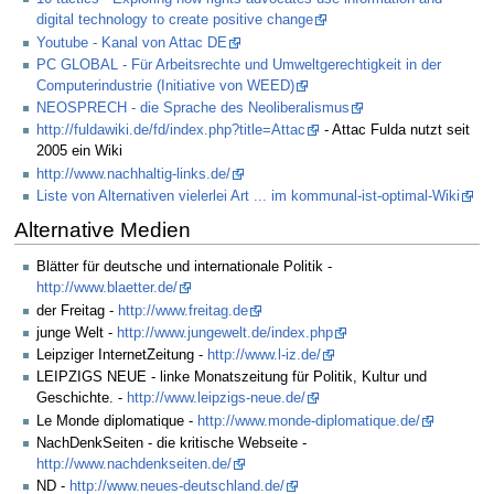
digital technology to create positive change
Youtube - Kanal von Attac DE
PC GLOBAL - Für Arbeitsrechte und Umweltgerechtigkeit in der
Computerindustrie (Initiative von WEED)
NEOSPRECH - die Sprache des Neoliberalismus
http://fuldawiki.de/fd/index.php?title=Attac
- Attac Fulda nutzt seit
2005 ein Wiki
http://www.nachhaltig-links.de/
Liste von Alternativen vielerlei Art ... im kommunal-ist-optimal-Wiki
Alternative Medien
Blätter für deutsche und internationale Politik -
http://www.blaetter.de/
der Freitag -
http://www.freitag.de
junge Welt -
http://www.jungewelt.de/index.php
Leipziger InternetZeitung -
http://www.l-iz.de/
LEIPZIGS NEUE - linke Monatszeitung für Politik, Kultur und
Geschichte. -
http://www.leipzigs-neue.de/
Le Monde diplomatique -
http://www.monde-diplomatique.de/
NachDenkSeiten - die kritische Webseite -
http://www.nachdenkseiten.de/
ND -
http://www.neues-deutschland.de/