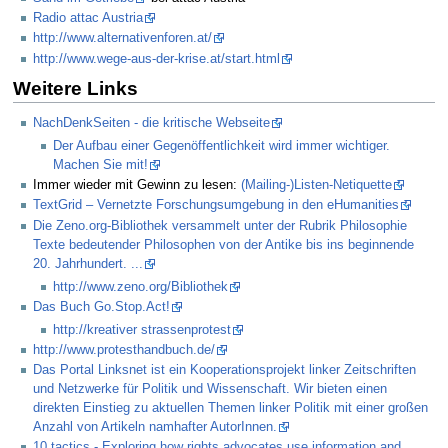
Radio attac Austria
http://www.alternativenforen.at/
http://www.wege-aus-der-krise.at/start.html
Weitere Links
NachDenkSeiten - die kritische Webseite
Der Aufbau einer Gegenöffentlichkeit wird immer wichtiger.
Machen Sie mit!
Immer wieder mit Gewinn zu lesen:
(Mailing-)Listen-Netiquette
TextGrid – Vernetzte Forschungsumgebung in den eHumanities
Die Zeno.org-Bibliothek versammelt unter der Rubrik Philosophie
Texte bedeutender Philosophen von der Antike bis ins beginnende
20. Jahrhundert. ...
http://www.zeno.org/Bibliothek
Das Buch Go.Stop.Act!
http://kreativer strassenprotest
http://www.protesthandbuch.de/
Das Portal Linksnet ist ein Kooperationsprojekt linker Zeitschriften
und Netzwerke für Politik und Wissenschaft. Wir bieten einen
direkten Einstieg zu aktuellen Themen linker Politik mit einer großen
Anzahl von Artikeln namhafter AutorInnen.
10 tactics - Exploring how rights advocates use information and