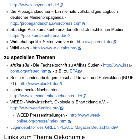
http://www.lobbycontrol.de/
Die Propagandaschau ~ Ein niemals vollständiges Logbuch
deutscher Medienpropaganda -
http://propagandaschau.wordpress.com
Ständige Publikumskonferenz der öffentlich-rechtlichen Medien -
https://publikumskonferenz.de/
Wirtschaftspolitik-Seiten von ver.di -
http://wipo.verdi.de/
WikiLeaks -
http://www.wikileaks.org/
zu speziellen Themen
afrika süd
- Die Fachzeitschrift zu Afrikas Süden -
http://www.issa-
bonn.org/afsued.htm
- z.B. zu
EPA
Berliner Landesarbeitsgemeinschaft Umwelt und Entwicklung (BLUE
21) -
http://www.blue21.de/
Lateinamerika Nachrichten -
http://www.lateinamerikanachrichten.de/
WEED - Weltwirtschaft, Ökologie & Entwicklung e.V. -
http://www.weed-online.org/
WEED Pressemitteilungen - .
http://www.weed-
online.org/presse/index.html
Lügendetektor des GREENPEACE Magazin Deutschland
Links zum Thema Oekonomie