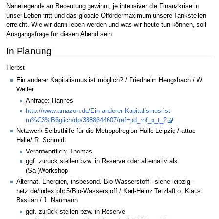
Naheliegende an Bedeutung gewinnt, je intensiver die Finanzkrise in
unser Leben tritt und das globale Ölfördermaximum unsere Tankstellen
erreicht. Wie wir dann leben werden und was wir heute tun können, soll
Ausgangsfrage für diesen Abend sein.
In Planung
Herbst
Ein anderer Kapitalismus ist möglich? / Friedhelm Hengsbach / W.
Weiler
Anfrage: Hannes
http://www.amazon.de/Ein-anderer-Kapitalismus-ist-
m%C3%B6glich/dp/3888644607/ref=pd_rhf_p_t_2
Netzwerk Selbsthilfe für die Metropolregion Halle-Leipzig / attac
Halle/ R. Schmidt
Verantwortlich: Thomas
ggf. zurück stellen bzw. in Reserve oder alternativ als
(Sa-)Workshop
Alternat. Energien, insbesond. Bio-Wasserstoff - siehe leipzig-
netz.de/index.php5/Bio-Wasserstoff / Karl-Heinz Tetzlaff o. Klaus
Bastian / J. Naumann
ggf. zurück stellen bzw. in Reserve