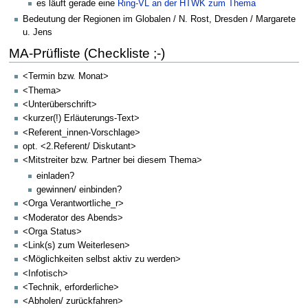
es läuft gerade eine
Ring-VL an der HTWK zum Thema
Bedeutung der Regionen im Globalen / N. Rost, Dresden / Margarete
u. Jens
MA-Prüfliste (Checkliste ;-)
<Termin bzw. Monat>
<Thema>
<Unterüberschrift>
<kurzer(!) Erläuterungs-Text>
<Referent_innen-Vorschlage>
opt. <2.Referent/ Diskutant>
<Mitstreiter bzw. Partner bei diesem Thema>
einladen?
gewinnen/ einbinden?
<Orga Verantwortliche_r>
<Moderator des Abends>
<Orga Status>
<Link(s) zum Weiterlesen>
<Möglichkeiten selbst aktiv zu werden>
<Infotisch>
<Technik, erforderliche>
<Abholen/ zurückfahren>