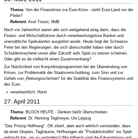
Thema
: Von der Finanzkrise zur Euro-Krise - steht Euro-Land vor der
Pleite?
Referent
: Axel Troost, MdB
Noch vor Jahresfrist waren alle sich weitgehend einig darin, dass die
Finanz- und Wirtschaftskrise durch verantwortungslose Banker und
unersättliche Spekulanten ausgelöst wurde. Heute liegt der Schwarze
Peter bei den Regierungen, die sich überschuldet haben oder durch
Schuldenmacherei unser aller Zukunft aufs Spiel zu setzen scheinen.
Oder gibt es da vielleicht einen Zusammenhang?
Zur Nützlichkeit von Konjunkturprogrammen bei der Überwindung von
Krisen, zur Problematik der Staatsverschuldung, zum Sinn und zur
Gefahr von „Rettungsschirmen“ für die Stabilität des Finanzsystems und
des Euro.
verantwortlich: Horst
27. April 2011
Thema
: BLOCH HEUTE - Denken heißt Überschreiten
Referent
: Dr. Henning Tegtmeyer, Uni Leipzig
"Das Prinzip Hoffnung". Oft zitiert, aber auch wirklich verstanden, dass
da einer Utopien, Tagträume, Hoffnungen als "Produktivkräfte" ins Spiel
gebracht hat, um zu verändern? Wie hilfreich sind die Erkenntnisse und