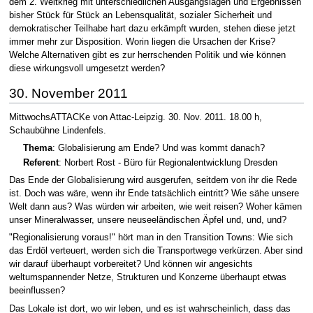
dem 2. Weltkrieg mit unterschiedlichen Ausgangslagen und Ergebnissen
bisher Stück für Stück an Lebensqualität, sozialer Sicherheit und
demokratischer Teilhabe hart dazu erkämpft wurden, stehen diese jetzt
immer mehr zur Disposition. Worin liegen die Ursachen der Krise?
Welche Alternativen gibt es zur herrschenden Politik und wie können
diese wirkungsvoll umgesetzt werden?
30. November 2011
MittwochsATTACKe von Attac-Leipzig. 30. Nov. 2011. 18.00 h,
Schaubühne Lindenfels.
Thema
: Globalisierung am Ende? Und was kommt danach?
Referent
: Norbert Rost - Büro für Regionalentwicklung Dresden
Das Ende der Globalisierung wird ausgerufen, seitdem von ihr die Rede
ist. Doch was wäre, wenn ihr Ende tatsächlich eintritt? Wie sähe unsere
Welt dann aus? Was würden wir arbeiten, wie weit reisen? Woher kämen
unser Mineralwasser, unsere neuseeländischen Äpfel und, und, und?
"Regionalisierung voraus!" hört man in den Transition Towns: Wie sich
das Erdöl verteuert, werden sich die Transportwege verkürzen. Aber sind
wir darauf überhaupt vorbereitet? Und können wir angesichts
weltumspannender Netze, Strukturen und Konzerne überhaupt etwas
beeinflussen?
Das Lokale ist dort, wo wir leben, und es ist wahrscheinlich, dass das