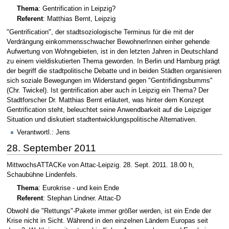
Thema
: Gentrification in Leipzig?
Referent
: Matthias Bernt, Leipzig
"Gentrification", der stadtsoziologische Terminus für die mit der
Verdrängung einkommensschwacher BewohnerInnen einher gehende
Aufwertung von Wohngebieten, ist in den letzten Jahren in Deutschland
zu einem vieldiskutierten Thema geworden. In Berlin und Hamburg prägt
der begriff die stadtpolitische Debatte und in beiden Städten organisieren
sich soziale Bewegungen im Widerstand gegen "Gentrifidingsbumms"
(Chr. Twickel). Ist gentrification aber auch in Leipzig ein Thema? Der
Stadtforscher Dr. Matthias Bernt erläutert, was hinter dem Konzept
Gentrification steht, beleuchtet seine Anwendbarkeit auf die Leipziger
Situation und diskutiert stadtentwicklungspolitische Alternativen.
Verantwortl.: Jens
28. September 2011
MittwochsATTACKe von Attac-Leipzig. 28. Sept. 2011. 18.00 h,
Schaubühne Lindenfels.
Thema
: Eurokrise - und kein Ende
Referent
: Stephan Lindner. Attac-D
Obwohl die "Rettungs"-Pakete immer größer werden, ist ein Ende der
Krise nicht in Sicht. Während in den einzelnen Ländern Europas seit