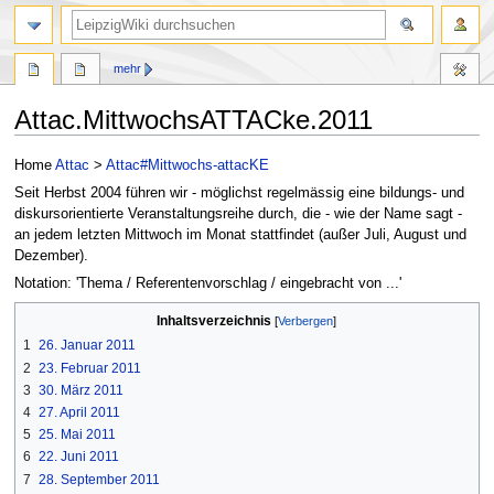
mehr
Attac.MittwochsATTACke.2011
Zur
Zur
Home
Attac
>
Attac#Mittwochs-attacKE
Navigation
Suche
Seit Herbst 2004 führen wir - möglichst regelmässig eine bildungs- und
springen
springen
diskursorientierte Veranstaltungsreihe durch, die - wie der Name sagt -
an jedem letzten Mittwoch im Monat stattfindet (außer Juli, August und
Dezember).
Notation: 'Thema / Referentenvorschlag / eingebracht von ...'
Inhaltsverzeichnis
1
26. Januar 2011
2
23. Februar 2011
3
30. März 2011
4
27. April 2011
5
25. Mai 2011
6
22. Juni 2011
7
28. September 2011