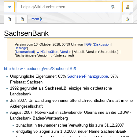
mehr
SachsenBank
Version vom 13. Oktober 2018, 08:39 Uhr von
HGG
(
Diskussion
|
Beiträge
)
(
Unterschied
)
← Nächstältere Version
| Aktuelle Version (Unterschied) |
Nächstjüngere Version → (Unterschied)
Zur
Zur
http://de.wikipedia.org/wiki/SachsenLB
Navigation
Suche
Ursprüngliche Eigentümer: 63%
Sachsen-Finanzgruppe
, 37%
springen
springen
Freistaat Sachsen
1992 gegründet als
SachsenLB
, einzige rein ostdeutsche
Landesbank
Juli 2007: Umwandlung von einer öffentlich-rechtlichen Anstalt in eine
Aktiengesellschaft
August 2007: Notverkauf in schwebender Übernahme an die LBBW -
Landesbank Baden-Württemberg
zunächst in treuhänderischer Verwaltung bis zum 31.12.2007
endgültig vollzogen zum 1.3.2008, neuer Name
SachsenBank