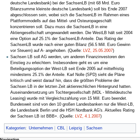
deutsche Landesbank) bei der SachsenLB (mit 68 Mrd. Euro
Bilanzsumme kleinste deutsche Landesbank) soll bis Ende 2007
abgeschlossen sein, wobei sich die SachsenLB im Rahmen eines
Plattformmodells auf das Mittel- und Osteuropageschäft
konzentrieren soll. Dazu muss die SachsenLB in eine
Aktiengesellschaft umgewandelt werden. Die WestLB hält seit 2004
eine Option auf 25.1% der SachsenLB-Anteile. Das Rating der
SachsenLB wurde nach einer guten Bilanz (56.5 Mill. Euro Gewinn
vor Steuern) auf A- angehoben. (Quelle:
LVZ, 25.05.2007
)
Sachsen LB soll AG werden, um anderen Finanzinvestoren den
Einstieg zu erleichtern. Insbesondere geht es um eine
Beteiligungsoption der West-LB seit Ende 2005 auf mittelfristig
mindestens 25.1% der Anteile. Karl Nolle (SPD) sieht die Pläne
kritisch und weist darauf hin, dass die größten Probleme der
Sachsen LB in der letzten Zeit aktienrechlichen Hintergrund hatten.
Auseinandersetzung um Tochtergesellschaft (MDL - Mitteldeutsche
Leasing) wurde mit Vergleichszahlung von 15 Mill. Euro beendet.
Bundesweit sind von den 10 großen Landesbanken nur die West-LB,
die Landesbank Berlin und die HSH Nordbank AG's. Aktuelles Rating
der Sachsen LB ist BBB+. (Quelle:
LVZ, 4.1.2007
)
Kategorien
:
Unternehmen
CBL
Leipzig
Sachsen
Navigation