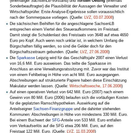
(ehemaliger SachsenLB-Vorstand) und
Torsten Oetting
(ehemals
Sonderbeauftragter) die Plausibilität der Aussagen der Verwalter und
Wirtschaftsprüfer. Erste Analyse-Ergebnisse sollen voraussichtlich
nach der Sommerpause vorliegen. (Quelle:
LVZ, 03.07.2008
)
Die sächsischen Beihilfen für die angeschlagene SachsenLB
entsprechen einem Viertel des Steueraufkommens im Freistaat.
Damit steigt die Schuldenlast des Freistaats von 3648 auf etwa 4650
Euro pro Kopf. Auch wenn noch unklar ist, in welchem Umfang die
Bürgschaften fällig werden, so sind die Gelder doch für den
Bürgschaftszeitraum gebunden. (Quelle:
LVZ, 27.06.2008
)
Die
Sparkasse
Leipzig wird für das Geschäftsjahr 2007 einen Verlust
von 16,6 Mill. Euro ausweisen. Das teilte die Sparkasse im
Anschluss an eine Verwaltungsratssitzung mit. Zuvor war das Institut
von einem Fehlbetrag in Höhe von acht Mill. Euro ausgegangen.
Abschreibungen auf strukturierte Papiere haben diese Einschätzung
Makulatur werden lassen. (Quelle:
Wirtschaftswoche, 17.06.2008
)
Auf einen operativen Verlust von 642 Mill. Euro (2007) nach einem
Gewinn von 80 Mill. Euro (2006) belaufen sich die vorläufigen Kosten
für die geplatzten Ramschhypotheken. Auswirkung auf die
Anteilseigner
Sachsen-Finanzgruppe
und die dahinter stehenden
Kommunen: Abschreibungen in Höhe von mindestens 330 Mill. Euro.
Bei einem Buchwert der
SFG
-Anteile von 533 Mill. Euro entfallen
vom Verkaufserlös auf die SFG etwa 206 Mill. Euro, auf den
Freistaat 122 Mill. Euro. (Quelle:
LVZ, 11.03.2008
)