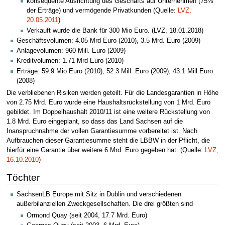
konsequente Ausrichtung des Geschäfts auf Unternehmen (75%
der Erträge) und vermögende Privatkunden (Quelle:
LVZ,
20.05.2011
)
Verkauft wurde die Bank für 300 Mio Euro. (LVZ, 18.01.2018)
Geschäftsvolumen: 4.05 Mrd Euro (2010), 3.5 Mrd. Euro (2009)
Anlagevolumen: 960 Mill. Euro (2009)
Kreditvolumen: 1.71 Mrd Euro (2010)
Erträge: 59.9 Mio Euro (2010), 52.3 Mill. Euro (2009), 43.1 Mill Euro
(2008)
Die verbliebenen Risiken werden geteilt. Für die Landesgarantien in Höhe
von 2.75 Mrd. Euro wurde eine Haushaltsrückstellung von 1 Mrd. Euro
gebildet. Im Doppelhaushalt 2010/11 ist eine weitere Rückstellung von
1.8 Mrd. Euro eingeplant, so dass das Land Sachsen auf die
Inanspruchnahme der vollen Garantiesumme vorbereitet ist. Nach
Aufbrauchen dieser Garantiesumme steht die LBBW in der Pflicht, die
hierfür eine Garantie über weitere 6 Mrd. Euro gegeben hat. (Quelle:
LVZ,
16.10.2010
)
Töchter
SachsenLB Europe mit Sitz in Dublin und verschiedenen
außerbilanziellen Zweckgesellschaften. Die drei größten sind
Ormond Quay (seit 2004, 17.7 Mrd. Euro)