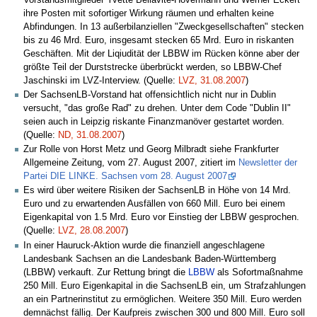
ihre Posten mit sofortiger Wirkung räumen und erhalten keine
Abfindungen. In 13 außerbilanziellen "Zweckgesellschaften" stecken
bis zu 46 Mrd. Euro, insgesamt stecken 65 Mrd. Euro in riskanten
Geschäften. Mit der Liqiudität der LBBW im Rücken könne aber der
größte Teil der Durststrecke überbrückt werden, so LBBW-Chef
Jaschinski im LVZ-Interview. (Quelle:
LVZ, 31.08.2007
)
Der SachsenLB-Vorstand hat offensichtlich nicht nur in Dublin
versucht, "das große Rad" zu drehen. Unter dem Code "Dublin II"
seien auch in Leipzig riskante Finanzmanöver gestartet worden.
(Quelle:
ND, 31.08.2007
)
Zur Rolle von Horst Metz und Georg Milbradt siehe Frankfurter
Allgemeine Zeitung, vom 27. August 2007, zitiert im
Newsletter der
Partei DIE LINKE. Sachsen vom 28. August 2007
Es wird über weitere Risiken der SachsenLB in Höhe von 14 Mrd.
Euro und zu erwartenden Ausfällen von 660 Mill. Euro bei einem
Eigenkapital von 1.5 Mrd. Euro vor Einstieg der LBBW gesprochen.
(Quelle:
LVZ, 28.08.2007
)
In einer Hauruck-Aktion wurde die finanziell angeschlagene
Landesbank Sachsen an die Landesbank Baden-Württemberg
(LBBW) verkauft. Zur Rettung bringt die
LBBW
als Sofortmaßnahme
250 Mill. Euro Eigenkapital in die SachsenLB ein, um Strafzahlungen
an ein Partnerinstitut zu ermöglichen. Weitere 350 Mill. Euro werden
demnächst fällig. Der Kaufpreis zwischen 300 und 800 Mill. Euro soll