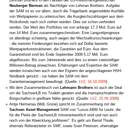
Lehman Brothers in den Händen der US-Investmentgesellschaft
Neuberger Berman
als Nachfolger von Lehman Brothers. Aufgabe
der SAM ist es vor allem, durch die Trägerbank angemeldete Ausfälle
von Wertpapieren zu untersuchen, die Ausgleichszahlungen aus dem
Risikofonds nach sich ziehen würden. Dies sei schon verhindert
worden. Der Wert des Portfolios sei von anfangs 17.3 Mrd. Euro auf
nun 14 Mrd. Euro zusammengeschmolzen. Eine Langzeitprognose
ist allerdings schwierig, auch wegen der Wechselkursschwankungen
- die meisten Forderungen beziehen sich auf Dollar basierte
Wertpapierkonstruktionen, die Garantien auf Euro. Aus dem
Garantiefond sind bis Ende September 2009 5.17 Mill. Euro
abgeflossen. Bis zum Jahresende wird dies zu einem zweistelliger
Millionen-Betrag anwachsen. Erfahrungen und Expertise der SAM
werden inzwischen auch von den Eignern der angeschlagenen HSH-
Nordbank genutzt - sie haben die SAM mit dem
Garantiemanagement beauftragt. (Quelle:
LVZ, 16.10.2009
)
Mit dem Zusammenbruch von
Lehmann Brothers
ist auch der Deal
um die SachsenLB ins Trudeln geraten und die Inanspruchnahme der
Bürgschaften in greifbare Nähe gerückt. (Quelle:
LVZ, 25.09.2008
)
Antje Hermenau (MdL Grüne) spricht im Zusammenhang mit der
Sachsen Asset Management
SAM von "Luxus-ABM für Leute, die
für die Pleite der SachsenLB mitverantwortlich sind und nun auch
noch von der Abwicklung profitieren". Es geht um Bernd Thode,
ehemals Referatsleiter im SMF, sowie Sven Petersen, ehemaliger