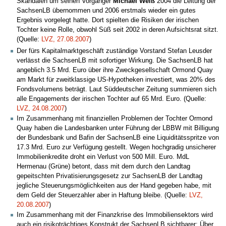
Skandalen um seinen Vorgänger
Michael Weiß
2004 die Leitung der
SachsenLB übernommen und 2006 erstmals wieder ein gutes
Ergebnis vorgelegt hatte. Dort spielten die Risiken der irischen
Tochter keine Rolle, obwohl Süß seit 2002 in deren Aufsichtsrat sitzt.
(Quelle:
LVZ, 27.08.2007
)
Der fürs Kapitalmarktgeschäft zuständige Vorstand Stefan Leusder
verlässt die SachsenLB mit sofortiger Wirkung. Die SachsenLB hat
angeblich 3.5 Mrd. Euro über ihre Zweckgesellschaft Ormond Quay
am Markt für zweitklassige US-Hypotheken investiert, was 20% des
Fondsvolumens beträgt. Laut Süddeutscher Zeitung summieren sich
alle Engagements der irischen Tochter auf 65 Mrd. Euro. (Quelle:
LVZ, 24.08.2007
)
Im Zusammenhang mit finanziellen Problemen der Tochter Ormond
Quay haben die Landesbanken unter Führung der LBBW mit Billigung
der Bundesbank und Bafin der SachsenLB eine Liquiditätsspritze von
17.3 Mrd. Euro zur Verfügung gestellt. Wegen hochgradig unsicherer
Immobilienkredite droht ein Verlust von 500 Mill. Euro. MdL
Hermenau (Grüne) betont, dass mit dem durch den Landtag
gepeitschten Privatisierungsgesetz zur SachsenLB der Landtag
jegliche Steuerungsmöglichkeiten aus der Hand gegeben habe, mit
dem Geld der Steuerzahler aber in Haftung bleibe. (Quelle:
LVZ,
20.08.2007
)
Im Zusammenhang mit der Finanzkrise des Immobiliensektors wird
auch ein risikoträchtiges Konstrukt der SachsenLB sichtbarer: Über