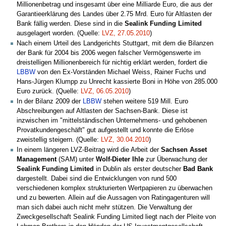
Millionenbetrag und insgesamt über eine Milliarde Euro, die aus der
Garantieerklärung des Landes über 2.75 Mrd. Euro für Altlasten der
Bank fällig werden. Diese sind in die
Sealink Funding Limited
ausgelagert worden. (Quelle:
LVZ, 27.05.2010
)
Nach einem Urteil des Landgerichts Stuttgart, mit dem die Bilanzen
der Bank für 2004 bis 2006 wegen falscher Vermögenswerte im
dreistelligen Millionenbereich für nichtig erklärt werden, fordert die
LBBW
von den Ex-Vorständen Michael Weiss, Rainer Fuchs und
Hans-Jürgen Klumpp zu Unrecht kassierte Boni in Höhe von 285.000
Euro zurück. (Quelle:
LVZ, 06.05.2010
)
In der Bilanz 2009 der
LBBW
stehen weitere 519 Mill. Euro
Abschreibungen auf Altlasten der Sachsen-Bank. Diese ist
inzwischen im "mittelständischen Unternehmens- und gehobenen
Provatkundengeschäft" gut aufgestellt und konnte die Erlöse
zweistellig steigern. (Quelle:
LVZ, 30.04.2010
)
In einem längeren LVZ-Beitrag wird die Arbeit der
Sachsen Asset
Management
(SAM) unter
Wolf-Dieter Ihle
zur Überwachung der
Sealink Funding Limited
in Dublin als erster deutscher
Bad Bank
dargestellt. Dabei sind die Entwicklungen von rund 500
verschiedenen komplex strukturierten Wertpapieren zu überwachen
und zu bewerten. Allein auf die Aussagen von Ratingagenturen will
man sich dabei auch nicht mehr stützen. Die Verwaltung der
Zweckgesellschaft Sealink Funding Limited liegt nach der Pleite von