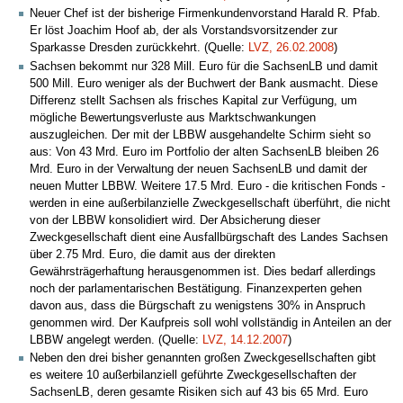
Neuer Chef ist der bisherige Firmenkundenvorstand Harald R. Pfab.
Er löst Joachim Hoof ab, der als Vorstandsvorsitzender zur
Sparkasse Dresden zurückkehrt. (Quelle:
LVZ, 26.02.2008
)
Sachsen bekommt nur 328 Mill. Euro für die SachsenLB und damit
500 Mill. Euro weniger als der Buchwert der Bank ausmacht. Diese
Differenz stellt Sachsen als frisches Kapital zur Verfügung, um
mögliche Bewertungsverluste aus Marktschwankungen
auszugleichen. Der mit der LBBW ausgehandelte Schirm sieht so
aus: Von 43 Mrd. Euro im Portfolio der alten SachsenLB bleiben 26
Mrd. Euro in der Verwaltung der neuen SachsenLB und damit der
neuen Mutter LBBW. Weitere 17.5 Mrd. Euro - die kritischen Fonds -
werden in eine außerbilanzielle Zweckgesellschaft überführt, die nicht
von der LBBW konsolidiert wird. Der Absicherung dieser
Zweckgesellschaft dient eine Ausfallbürgschaft des Landes Sachsen
über 2.75 Mrd. Euro, die damit aus der direkten
Gewährsträgerhaftung herausgenommen ist. Dies bedarf allerdings
noch der parlamentarischen Bestätigung. Finanzexperten gehen
davon aus, dass die Bürgschaft zu wenigstens 30% in Anspruch
genommen wird. Der Kaufpreis soll wohl vollständig in Anteilen an der
LBBW angelegt werden. (Quelle:
LVZ, 14.12.2007
)
Neben den drei bisher genannten großen Zweckgesellschaften gibt
es weitere 10 außerbilanziell geführte Zweckgesellschaften der
SachsenLB, deren gesamte Risiken sich auf 43 bis 65 Mrd. Euro