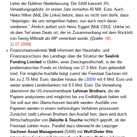
Leiter der Dubliner Niederlassung. Die SAM kassiert 3%
Verwaltungsgebühr, im ersten Jahr immerhin 45 Mill. Euro. Auch
Heiko Hilker (MdL Die Linke) betont, dass es nicht sein dürfe, dass
"diejenigen, die uns reingeritten haben, nun auch noch daran
verdienen." Ähnlich äußert sich Heinz Eggert (MdL CDU). Unklar ist,
ob dies Teil eines Deals ist, der im Zusammenhang mit dem Rücktritt
von Georg Milbradt als MP vereinbart wurde. (Quelle:
ND,
11.07.2008
)
Finanzstaatssekretär
Voß
informiert den Haushalts- und
Finanzausschuss des Landtags über die Struktur der
Sealink
Funding Limited
in Dublin, einer Zweckgesellschaft, in der die
problematischen Fonds im Umfang von 17.3 Mrd. Euro gebündelt
sind. Für mögliche Ausfälle bürgt zuerst der Freistaat Sachsen mit
bis zu 2.75 Mrd. Euro, darüber hinaus die
LBBW
mit 6 Mrd. Euro und
weiter andere Landesbanken mit 8.5 Mrd. Euro. Die Verwaltung
übernimmt die US-Investmentbank
Lehman Brothers
, die die
Papiere analysieren und möglichst bis zur Endfälligkeit halten soll.
Sie soll aus den Überschüssen bezahlt werden. Ausfälle von
Papieren werden in einem mehrstufigen Verfahren prozessiert.
Zunächst stellt Lehman Brothers den Ausfall fest, dann wird durch
Wirtschaftsprüfer von
Deloitte & Touche
rechtlich geprüft, ob der
Freistaat zahlen muss. Parallel dazu überwacht die Leipziger
Sachsen Asset Management
(SAM) mit
Wolf-Dieter Ihle