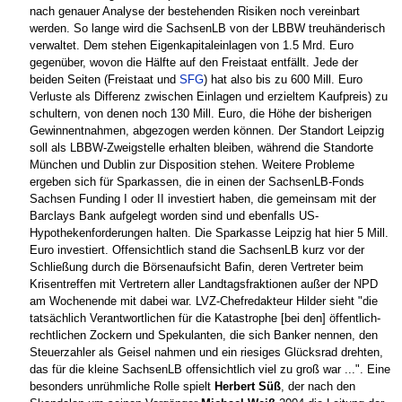
nach genauer Analyse der bestehenden Risiken noch vereinbart
werden. So lange wird die SachsenLB von der LBBW treuhänderisch
verwaltet. Dem stehen Eigenkapitaleinlagen von 1.5 Mrd. Euro
gegenüber, wovon die Hälfte auf den Freistaat entfällt. Jede der
beiden Seiten (Freistaat und
SFG
) hat also bis zu 600 Mill. Euro
Verluste als Differenz zwischen Einlagen und erzieltem Kaufpreis) zu
schultern, von denen noch 130 Mill. Euro, die Höhe der bisherigen
Gewinnentnahmen, abgezogen werden können. Der Standort Leipzig
soll als LBBW-Zweigstelle erhalten bleiben, während die Standorte
München und Dublin zur Disposition stehen. Weitere Probleme
ergeben sich für Sparkassen, die in einen der SachsenLB-Fonds
Sachsen Funding I oder II investiert haben, die gemeinsam mit der
Barclays Bank aufgelegt worden sind und ebenfalls US-
Hypothekenforderungen halten. Die Sparkasse Leipzig hat hier 5 Mill.
Euro investiert. Offensichtlich stand die SachsenLB kurz vor der
Schließung durch die Börsenaufsicht Bafin, deren Vertreter beim
Krisentreffen mit Vertretern aller Landtagsfraktionen außer der NPD
am Wochenende mit dabei war. LVZ-Chefredakteur Hilder sieht "die
tatsächlich Verantwortlichen für die Katastrophe [bei den] öffentlich-
rechtlichen Zockern und Spekulanten, die sich Banker nennen, den
Steuerzahler als Geisel nahmen und ein riesiges Glücksrad drehten,
das für die kleine SachsenLB offensichtlich viel zu groß war ...". Eine
besonders unrühmliche Rolle spielt
Herbert Süß
, der nach den