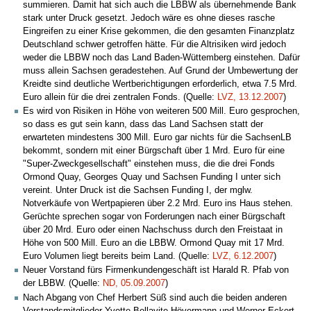
summieren. Damit hat sich auch die LBBW als übernehmende Bank
stark unter Druck gesetzt. Jedoch wäre es ohne dieses rasche
Eingreifen zu einer Krise gekommen, die den gesamten Finanzplatz
Deutschland schwer getroffen hätte. Für die Altrisiken wird jedoch
weder die LBBW noch das Land Baden-Wüttemberg einstehen. Dafür
muss allein Sachsen geradestehen. Auf Grund der Umbewertung der
Kreidte sind deutliche Wertberichtigungen erforderlich, etwa 7.5 Mrd.
Euro allein für die drei zentralen Fonds. (Quelle:
LVZ, 13.12.2007
)
Es wird von Risiken in Höhe von weiteren 500 Mill. Euro gesprochen,
so dass es gut sein kann, dass das Land Sachsen statt der
erwarteten mindestens 300 Mill. Euro gar nichts für die SachsenLB
bekommt, sondern mit einer Bürgschaft über 1 Mrd. Euro für eine
"Super-Zweckgesellschaft" einstehen muss, die die drei Fonds
Ormond Quay, Georges Quay und Sachsen Funding I unter sich
vereint. Unter Druck ist die Sachsen Funding I, der mglw.
Notverkäufe von Wertpapieren über 2.2 Mrd. Euro ins Haus stehen.
Gerüchte sprechen sogar von Forderungen nach einer Bürgschaft
über 20 Mrd. Euro oder einen Nachschuss durch den Freistaat in
Höhe von 500 Mill. Euro an die LBBW. Ormond Quay mit 17 Mrd.
Euro Volumen liegt bereits beim Land. (Quelle:
LVZ, 6.12.2007
)
Neuer Vorstand fürs Firmenkundengeschäft ist Harald R. Pfab von
der LBBW. (Quelle:
ND, 05.09.2007
)
Nach Abgang von Chef Herbert Süß sind auch die beiden anderen
Vorstandsmitglieder Yvette Bellavite-Hövermann und Werner Eckert