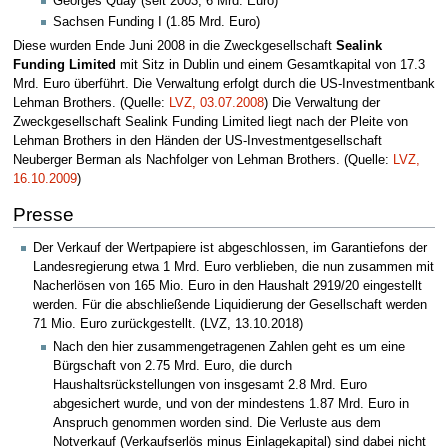
Georges Quay (seit 2003, 6 Mrd. Euro)
Sachsen Funding I (1.85 Mrd. Euro)
Diese wurden Ende Juni 2008 in die Zweckgesellschaft
Sealink
Funding Limited
mit Sitz in Dublin und einem Gesamtkapital von 17.3
Mrd. Euro überführt. Die Verwaltung erfolgt durch die US-Investmentbank
Lehman Brothers. (Quelle:
LVZ, 03.07.2008
) Die Verwaltung der
Zweckgesellschaft Sealink Funding Limited liegt nach der Pleite von
Lehman Brothers in den Händen der US-Investmentgesellschaft
Neuberger Berman als Nachfolger von Lehman Brothers. (Quelle:
LVZ,
16.10.2009
)
Presse
Der Verkauf der Wertpapiere ist abgeschlossen, im Garantiefons der
Landesregierung etwa 1 Mrd. Euro verblieben, die nun zusammen mit
Nacherlösen von 165 Mio. Euro in den Haushalt 2919/20 eingestellt
werden. Für die abschließende Liquidierung der Gesellschaft werden
71 Mio. Euro zurückgestellt. (LVZ, 13.10.2018)
Nach den hier zusammengetragenen Zahlen geht es um eine
Bürgschaft von 2.75 Mrd. Euro, die durch
Haushaltsrückstellungen von insgesamt 2.8 Mrd. Euro
abgesichert wurde, und von der mindestens 1.87 Mrd. Euro in
Anspruch genommen worden sind. Die Verluste aus dem
Notverkauf (Verkaufserlös minus Einlagekapital) sind dabei nicht