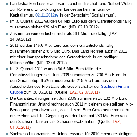
Landesbanken besser auflösen. Joachim Bischoff und Norbert Weber
zur Rolle und Entwicklung der Landesbanken im Kasino-
Kapitalismus.
02.11.2012
in der Zeitschrift "Sozialismus".
Im 3. Quartal 2012 wurden 64 Mio Euro aus dem Garantiefonds fällig,
zusammen bisher 429 Mio Euro. (ND, 02.10.2012)
Zusammen wurden bisher mehr als 311 Mio Euro fällig. (LVZ,
14.09.2012)
2011 wurden 146.6 Mio. Euro aus dem Garantiefonds fällig,
zusammen bisher 278.5 Mio Euro. Das Land rechnet auch in 2012
mit einer Inanspruchnahme des Garantiefonds in dreistelliger
Millionenhöhe. (ND, 03.01.2012)
Im 2. Quartal 2011 wurden 36.5 Mio. Euro fällig, die
Garantiezahlungen seit Juni 2009 summieren zu 206 Mio Euro. In
den Garantietopf fließen andererseits 215 Mio Euro aus dem
Ausscheiden des Freistaats als Gesellschafter der
Sachsen Finanz
Gruppe
zum 30.06.2011. (Quelle:
LVZ, 02.07.2011
)
Die Garantiezahlungen seit Juni 2009 summieren zu 132 Mio Euro.
Finanzminister Unland rechnet auch 2011 mit einem dreistelligen Mio-
Betrag und geht davon aus, dass 1 Mrd. Euro Gesamtsumme nicht
ausreichen wird. Im Gegenzug will der Freistaat 230 Mio Euro von
den Sachsen-Bankern als Schadenersatz haben. (Quelle:
LVZ,
04.01.2011
)
Sachsens Finanzminister Unland erwartet für 2010 einen dreistelligen