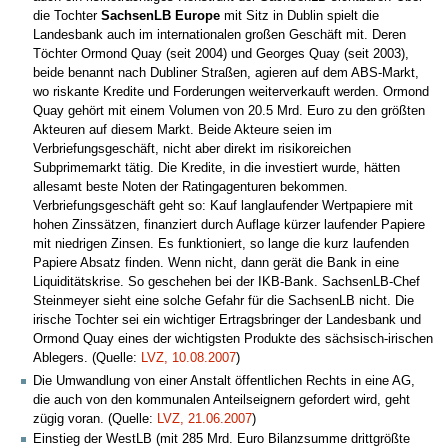
die Tochter
SachsenLB Europe
mit Sitz in Dublin spielt die
Landesbank auch im internationalen großen Geschäft mit. Deren
Töchter Ormond Quay (seit 2004) und Georges Quay (seit 2003),
beide benannt nach Dubliner Straßen, agieren auf dem ABS-Markt,
wo riskante Kredite und Forderungen weiterverkauft werden. Ormond
Quay gehört mit einem Volumen von 20.5 Mrd. Euro zu den größten
Akteuren auf diesem Markt. Beide Akteure seien im
Verbriefungsgeschäft, nicht aber direkt im risikoreichen
Subprimemarkt tätig. Die Kredite, in die investiert wurde, hätten
allesamt beste Noten der Ratingagenturen bekommen.
Verbriefungsgeschäft geht so: Kauf langlaufender Wertpapiere mit
hohen Zinssätzen, finanziert durch Auflage kürzer laufender Papiere
mit niedrigen Zinsen. Es funktioniert, so lange die kurz laufenden
Papiere Absatz finden. Wenn nicht, dann gerät die Bank in eine
Liquiditätskrise. So geschehen bei der IKB-Bank. SachsenLB-Chef
Steinmeyer sieht eine solche Gefahr für die SachsenLB nicht. Die
irische Tochter sei ein wichtiger Ertragsbringer der Landesbank und
Ormond Quay eines der wichtigsten Produkte des sächsisch-irischen
Ablegers. (Quelle:
LVZ, 10.08.2007
)
Die Umwandlung von einer Anstalt öffentlichen Rechts in eine AG,
die auch von den kommunalen Anteilseignern gefordert wird, geht
zügig voran. (Quelle:
LVZ, 21.06.2007
)
Einstieg der WestLB (mit 285 Mrd. Euro Bilanzsumme drittgrößte