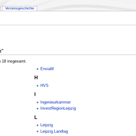
Versionsgeschichte
n“
n 18 insgesamt.
EnviaM
H
HVS
I
Ingenieurkammer
InvestRegionLeipzig
L
Leipzig
Leipzig.Landtag