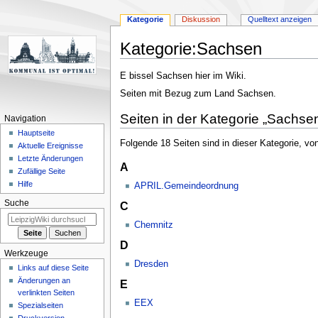
Kategorie
Diskussion
Quelltext anzeigen
Kategorie
:
Sachsen
Zur
Zur
E bissel Sachsen hier im Wiki.
Navigation
Suche
Seiten mit Bezug zum Land Sachsen.
springen
springen
Seiten in der Kategorie „Sachse
Navigation
Hauptseite
Folgende 18 Seiten sind in dieser Kategorie, vo
Aktuelle Ereignisse
Letzte Änderungen
A
Zufällige Seite
Hilfe
APRIL.Gemeindeordnung
Suche
C
Chemnitz
D
Werkzeuge
Dresden
Links auf diese Seite
Änderungen an
E
verlinkten Seiten
EEX
Spezialseiten