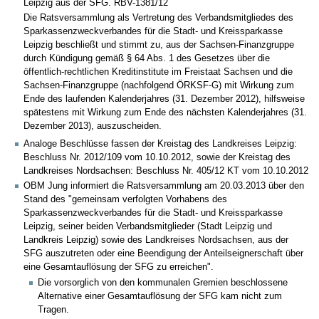
Leipzig aus der SFG. RBV-1381/12
Die Ratsversammlung als Vertretung des Verbandsmitgliedes des
Sparkassenzweckverbandes für die Stadt- und Kreissparkasse
Leipzig beschließt und stimmt zu, aus der Sachsen-Finanzgruppe
durch Kündigung gemäß § 64 Abs. 1 des Gesetzes über die
öffentlich-rechtlichen Kreditinstitute im Freistaat Sachsen und die
Sachsen-Finanzgruppe (nachfolgend ÖRKSF-G) mit Wirkung zum
Ende des laufenden Kalenderjahres (31. Dezember 2012), hilfsweise
spätestens mit Wirkung zum Ende des nächsten Kalenderjahres (31.
Dezember 2013), auszuscheiden.
Analoge Beschlüsse fassen der Kreistag des Landkreises Leipzig:
Beschluss Nr. 2012/109 vom 10.10.2012, sowie der Kreistag des
Landkreises Nordsachsen: Beschluss Nr. 405/12 KT vom 10.10.2012
OBM Jung informiert die Ratsversammlung am 20.03.2013 über den
Stand des "gemeinsam verfolgten Vorhabens des
Sparkassenzweckverbandes für die Stadt- und Kreissparkasse
Leipzig, seiner beiden Verbandsmitglieder (Stadt Leipzig und
Landkreis Leipzig) sowie des Landkreises Nordsachsen, aus der
SFG auszutreten oder eine Beendigung der Anteilseignerschaft über
eine Gesamtauflösung der SFG zu erreichen".
Die vorsorglich von den kommunalen Gremien beschlossene
Alternative einer Gesamtauflösung der SFG kam nicht zum
Tragen.