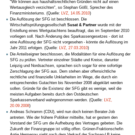
"Wir können aus haushaltsrechtlichen Gründen nicht auf einen
Wertausgleich verzichten", so Stephan Gößl, Sprecher des
Finanzministeriums. (Quelle:
LVZ, 14.05.2010
)
Die Auflösung der SFG ist beschlossen. Die
Wirtschaftsprüfungsgesellschaft
Susat & Partner
wurde mit der
Erstellung eines Wertgutachtens beauftragt, das im September 2010
vorliegen soll. Nach Änderung des Sparkassengesetzes - dort ist
eine Auflösung der SFG nicht vorgesehen - könnte die Auflösung im
Jahr 2011 erfolgen. (Quelle:
LVZ, 27.03.2010
)
Die Anteilseigner beschlossen, die Modalitäten für eine Auflösung der
SFG zu prüfen. Vertreter einzelner Städte und Kreise, darunter
Leipzig und Nordsachsen, sprachen sich sogar für eine sofortige
Zerschlagung der SFG aus. Dem stehen aber offensichtliche
rechtliche und finanzielle Unklarheiten im Wege, die durch ein
entsprechendes Gutachten bis November 2008 abgeklärt werden
sollen. Gründe für die Existenz der SFG gibt es wenige, weil die
meisten Aufgaben bereits durch den Ostdeutschen
Sparkassenverband wahrgenommen werden. (Quelle:
LVZ,
20.09.2008
)
Andreas Schramm (CDU), wird nun doch keinen Berater-Job
antreten. Wie der frühere Politiker mitteilte, hat er gestern den
Vorstand der SFG um die Aufhebung des Vertrages gebeten. Die
Zukunft der Finanzgruppe ist völlig offen. Grünen-Fraktionschefin
Antje Hermenau sieht nach dem Verkauf der Sachsen-LB keine