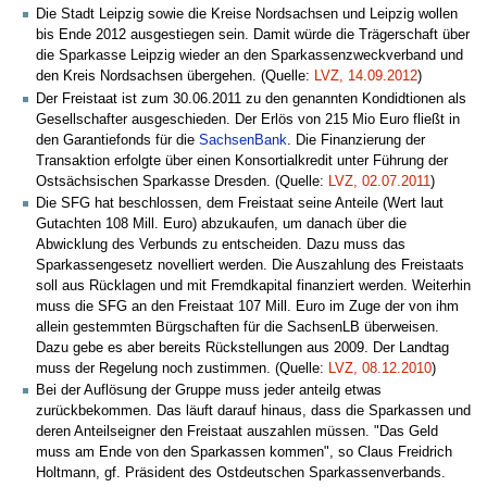
Die Stadt Leipzig sowie die Kreise Nordsachsen und Leipzig wollen
bis Ende 2012 ausgestiegen sein. Damit würde die Trägerschaft über
die Sparkasse Leipzig wieder an den Sparkassenzweckverband und
den Kreis Nordsachsen übergehen. (Quelle:
LVZ, 14.09.2012
)
Der Freistaat ist zum 30.06.2011 zu den genannten Kondidtionen als
Gesellschafter ausgeschieden. Der Erlös von 215 Mio Euro fließt in
den Garantiefonds für die
SachsenBank
. Die Finanzierung der
Transaktion erfolgte über einen Konsortialkredit unter Führung der
Ostsächsischen Sparkasse Dresden. (Quelle:
LVZ, 02.07.2011
)
Die SFG hat beschlossen, dem Freistaat seine Anteile (Wert laut
Gutachten 108 Mill. Euro) abzukaufen, um danach über die
Abwicklung des Verbunds zu entscheiden. Dazu muss das
Sparkassengesetz novelliert werden. Die Auszahlung des Freistaats
soll aus Rücklagen und mit Fremdkapital finanziert werden. Weiterhin
muss die SFG an den Freistaat 107 Mill. Euro im Zuge der von ihm
allein gestemmten Bürgschaften für die SachsenLB überweisen.
Dazu gebe es aber bereits Rückstellungen aus 2009. Der Landtag
muss der Regelung noch zustimmen. (Quelle:
LVZ, 08.12.2010
)
Bei der Auflösung der Gruppe muss jeder anteilg etwas
zurückbekommen. Das läuft darauf hinaus, dass die Sparkassen und
deren Anteilseigner den Freistaat auszahlen müssen. "Das Geld
muss am Ende von den Sparkassen kommen", so Claus Freidrich
Holtmann, gf. Präsident des Ostdeutschen Sparkassenverbands.