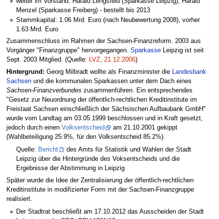
weiter im Vorstand: Harald Lengsfeld (Sparkasse Leipzig), Harald
Menzel (Sparkasse Freiberg) - bestellt bis 2013
Stammkapital: 1.06 Mrd. Euro (nach Neubewertung 2008), vorher
1.63 Mrd. Euro
Zusammenschluss im Rahmen der Sachsen-Finanzreform. 2003 aus
Vorgänger "Finanzgruppe" hervorgegangen.
Sparkasse
Leipzig ist seit
Sept. 2003 Mitglied. (Quelle:
LVZ, 21.12.2006
)
Hintergrund:
Georg Milbradt wollte als Finanzminister die
Landesbank
Sachsen
und die kommunalen Sparkassen unter dem Dach eines
Sachsen-Finanzverbundes
zusammenführen. Ein entsprechendes
"Gesetz zur Neuordnung der öffentlich-rechtlichen Kreditinstitute im
Freistaat Sachsen einschließlich der Sächsischen Aufbaubank GmbH"
wurde vom Landtag am 03.05.1999 beschlossen und in Kraft gesetzt,
jedoch durch einen
Volksentscheid
am 21.10.2001 gekippt
(Wahlbeteiligung 25.9%, für den Volksentscheid 85.2%).
Quelle:
Bericht
des Amts für Statistik und Wahlen der Stadt
Leipzig über die Hintergründe des Voksentscheids und die
Ergebnisse der Abstimmung in Leipzig
Später wurde die Idee der Zentralisierung der öffentlich-rechtlichen
Kreditinstitute in modifizierter Form mit der Sachsen-Finanzgruppe
realisiert.
Der Stadtrat beschließt am 17.10.2012 das Ausscheiden der Stadt