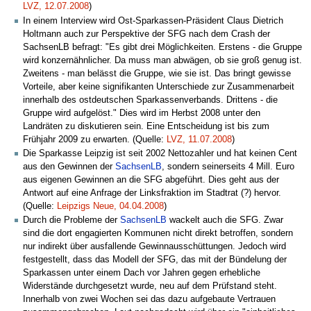
LVZ, 12.07.2008
)
In einem Interview wird Ost-Sparkassen-Präsident Claus Dietrich
Holtmann auch zur Perspektive der SFG nach dem Crash der
SachsenLB befragt: "Es gibt drei Möglichkeiten. Erstens - die Gruppe
wird konzernähnlicher. Da muss man abwägen, ob sie groß genug ist.
Zweitens - man belässt die Gruppe, wie sie ist. Das bringt gewisse
Vorteile, aber keine signifikanten Unterschiede zur Zusammenarbeit
innerhalb des ostdeutschen Sparkassenverbands. Drittens - die
Gruppe wird aufgelöst." Dies wird im Herbst 2008 unter den
Landräten zu diskutieren sein. Eine Entscheidung ist bis zum
Frühjahr 2009 zu erwarten. (Quelle:
LVZ, 11.07.2008
)
Die Sparkasse Leipzig ist seit 2002 Nettozahler und hat keinen Cent
aus den Gewinnen der
SachsenLB
, sondern seinerseits 4 Mill. Euro
aus eigenen Gewinnen an die SFG abgeführt. Dies geht aus der
Antwort auf eine Anfrage der Linksfraktion im Stadtrat (?) hervor.
(Quelle:
Leipzigs Neue, 04.04.2008
)
Durch die Probleme der
SachsenLB
wackelt auch die SFG. Zwar
sind die dort engagierten Kommunen nicht direkt betroffen, sondern
nur indirekt über ausfallende Gewinnausschüttungen. Jedoch wird
festgestellt, dass das Modell der SFG, das mit der Bündelung der
Sparkassen unter einem Dach vor Jahren gegen erhebliche
Widerstände durchgesetzt wurde, neu auf dem Prüfstand steht.
Innerhalb von zwei Wochen sei das dazu aufgebaute Vertrauen