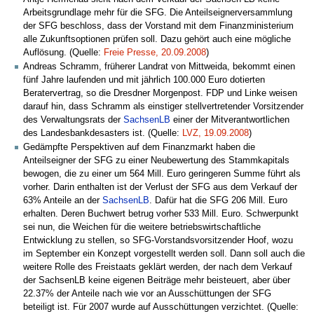
Arbeitsgrundlage mehr für die SFG. Die Anteilseignerversammlung
der SFG beschloss, dass der Vorstand mit dem Finanzministerium
alle Zukunftsoptionen prüfen soll. Dazu gehört auch eine mögliche
Auflösung. (Quelle:
Freie Presse, 20.09.2008
)
Andreas Schramm, früherer Landrat von Mittweida, bekommt einen
fünf Jahre laufenden und mit jährlich 100.000 Euro dotierten
Beratervertrag, so die Dresdner Morgenpost. FDP und Linke weisen
darauf hin, dass Schramm als einstiger stellvertretender Vorsitzender
des Verwaltungsrats der
SachsenLB
einer der Mitverantwortlichen
des Landesbankdesasters ist. (Quelle:
LVZ, 19.09.2008
)
Gedämpfte Perspektiven auf dem Finanzmarkt haben die
Anteilseigner der SFG zu einer Neubewertung des Stammkapitals
bewogen, die zu einer um 564 Mill. Euro geringeren Summe führt als
vorher. Darin enthalten ist der Verlust der SFG aus dem Verkauf der
63% Anteile an der
SachsenLB
. Dafür hat die SFG 206 Mill. Euro
erhalten. Deren Buchwert betrug vorher 533 Mill. Euro. Schwerpunkt
sei nun, die Weichen für die weitere betriebswirtschaftliche
Entwicklung zu stellen, so SFG-Vorstandsvorsitzender Hoof, wozu
im September ein Konzept vorgestellt werden soll. Dann soll auch die
weitere Rolle des Freistaats geklärt werden, der nach dem Verkauf
der SachsenLB keine eigenen Beiträge mehr beisteuert, aber über
22.37% der Anteile nach wie vor an Ausschüttungen der SFG
beteiligt ist. Für 2007 wurde auf Ausschüttungen verzichtet. (Quelle: