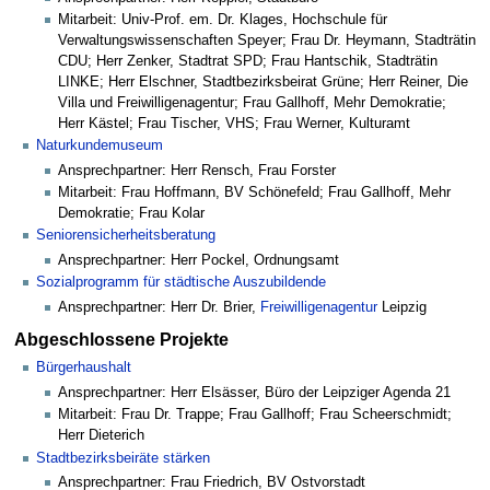
Mitarbeit: Univ-Prof. em. Dr. Klages, Hochschule für
Verwaltungswissenschaften Speyer; Frau Dr. Heymann, Stadträtin
CDU; Herr Zenker, Stadtrat SPD; Frau Hantschik, Stadträtin
LINKE; Herr Elschner, Stadtbezirksbeirat Grüne; Herr Reiner, Die
Villa und Freiwilligenagentur; Frau Gallhoff, Mehr Demokratie;
Herr Kästel; Frau Tischer, VHS; Frau Werner, Kulturamt
Naturkundemuseum
Ansprechpartner: Herr Rensch, Frau Forster
Mitarbeit: Frau Hoffmann, BV Schönefeld; Frau Gallhoff, Mehr
Demokratie; Frau Kolar
Seniorensicherheitsberatung
Ansprechpartner: Herr Pockel, Ordnungsamt
Sozialprogramm für städtische Auszubildende
Ansprechpartner: Herr Dr. Brier,
Freiwilligenagentur
Leipzig
Abgeschlossene Projekte
Bürgerhaushalt
Ansprechpartner: Herr Elsässer, Büro der Leipziger Agenda 21
Mitarbeit: Frau Dr. Trappe; Frau Gallhoff; Frau Scheerschmidt;
Herr Dieterich
Stadtbezirksbeiräte stärken
Ansprechpartner: Frau Friedrich, BV Ostvorstadt