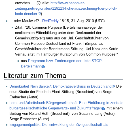
er­worben. ... (Quelle:
http://www.hannover-
zeitung.net/regionales/129123-hohe-auszeichnung-fuer-prof-dr-
bodo-dencker
)
... oder Maulwurf? --
RedTeddy
18:15, 31. Aug. 2010 (UTC)
Zitat: "10. Common Purpose (Bertelsmannableger der
neoliberalen Elitenbildung unter dem Deckmantel der
Gemeinnützigkeit) raus aus der Uni. Geschäftsführer von
Common Purpose Deutschland ist Frank Trümper, Ex-
Geschäftsführer der Bertelsmann Stiftung. Uni-Kanzlerin Katrin
Vernau sitzt im Hamburger Kuratorium von Common Purpose."
aus
Programm bzw. Forderungen der Liste STOP-
Bertelsmann
Literatur zum Thema
Demokratie! Nein danke?: Demokratieverdruss in Deutschland
Die
neue Studie der Friedrich-Ebert-Stiftung (Broschiert) von Serge
Embacher (Autor)
Lern- und Arbeitsbuch Bürgergesellschaft: Eine Einführung in zentrale
bürgergesellschaftliche Gegenwarts- und Zukunftsfragen
mit einem
Beitrag von Roland Roth (Broschiert), von Susanne Lang (Autor),
Serge Embacher (Autor)
Engagementpolitik: Die Entwicklung der Zivilgesellschaft als