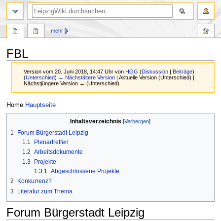
mehr
FBL
Version vom 20. Juni 2018, 14:47 Uhr von
HGG
(
Diskussion
|
Beiträge
)
(
Unterschied
)
← Nächstältere Version
| Aktuelle Version (Unterschied) |
Nächstjüngere Version → (Unterschied)
Zur
Zur
Home
Hauptseite
Navigation
Suche
Inhaltsverzeichnis
springen
springen
1
Forum Bürgerstadt Leipzig
1.1
Plenartreffen
1.2
Arbeitsdokumente
1.3
Projekte
1.3.1
Abgeschlossene Projekte
2
Konkurrenz?
3
Literatur zum Thema
Forum Bürgerstadt Leipzig