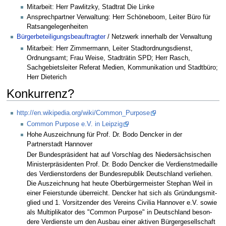
Mitarbeit: Herr Pawlitzky, Stadtrat Die Linke
Ansprechpartner Verwaltung: Herr Schöneboom, Leiter Büro für
Ratsangelegenheiten
Bürgerbeteiligungsbeauftragter
/ Netzwerk innerhalb der Verwaltung
Mitarbeit: Herr Zimmermann, Leiter Stadtordnungsdienst,
Ordnungsamt; Frau Weise, Stadträtin SPD; Herr Rasch,
Sachgebietsleiter Referat Medien, Kommunikation und Stadtbüro;
Herr Dieterich
Konkurrenz?
http://en.wikipedia.org/wiki/Common_Purpose
Common Purpose e.V. in Leipzig
Hohe Auszeichnung für Prof. Dr. Bodo Dencker in der
Partnerstadt Hannover
Der Bun­des­prä­si­dent hat auf Vor­schlag des Nie­der­säch­si­schen
Mi­nis­ter­prä­si­denten Prof. Dr. Bodo Den­cker die Ver­dienst­me­daille
des Ver­dienstor­dens der Bun­des­re­pu­blik Deutsch­land ver­liehen.
Die Aus­zeich­nung hat heute Ober­bür­ger­meister Ste­phan Weil in
einer Fei­er­stunde über­reicht. Den­cker hat sich als Grün­dungs­mit­
glied und 1. Vor­sit­zender des Ver­eins Ci­vilia Han­nover e.V. sowie
als Mul­ti­pli­kator des "Common Pur­pose" in Deutsch­land be­son­
dere Ver­dienste um den Ausbau einer ak­tiven Bür­ger­ge­sell­schaft