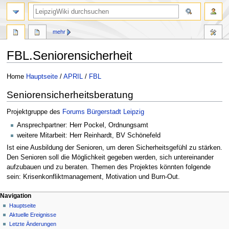
mehr
FBL.Seniorensicherheit
Zur
Zur
Home
Hauptseite
/
APRIL
/
FBL
Navigation
Suche
Seniorensicherheitsberatung
springen
springen
Projektgruppe des
Forums Bürgerstadt Leipzig
Ansprechpartner: Herr Pockel, Ordnungsamt
weitere Mitarbeit: Herr Reinhardt, BV Schönefeld
Ist eine Ausbildung der Senioren, um deren Sicherheitsgefühl zu stärken.
Den Senioren soll die Möglichkeit gegeben werden, sich untereinander
aufzubauen und zu beraten. Themen des Projektes könnten folgende
sein: Krisenkonfliktmanagement, Motivation und Burn-Out.
Navigation
Hauptseite
Aktuelle Ereignisse
Letzte Änderungen