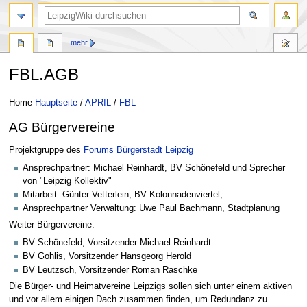
mehr
FBL.AGB
Zur
Zur
Home
Hauptseite
/
APRIL
/
FBL
Navigation
Suche
AG Bürgervereine
springen
springen
Projektgruppe des
Forums Bürgerstadt Leipzig
Ansprechpartner: Michael Reinhardt, BV Schönefeld und Sprecher
von "Leipzig Kollektiv"
Mitarbeit: Günter Vetterlein, BV Kolonnadenviertel;
Ansprechpartner Verwaltung: Uwe Paul Bachmann, Stadtplanung
Weiter Bürgervereine:
BV Schönefeld, Vorsitzender Michael Reinhardt
BV Gohlis, Vorsitzender Hansgeorg Herold
BV Leutzsch, Vorsitzender Roman Raschke
Die Bürger- und Heimatvereine Leipzigs sollen sich unter einem aktiven
und vor allem einigen Dach zusammen finden, um Redundanz zu