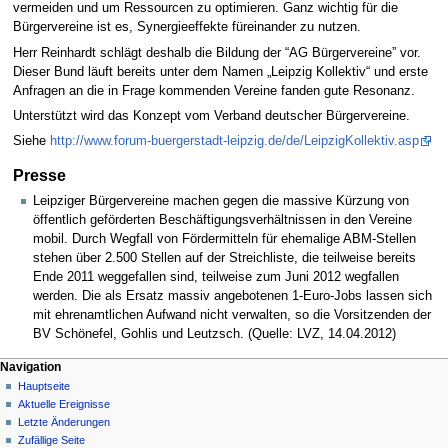
vermeiden und um Ressourcen zu optimieren. Ganz wichtig für die
Bürgervereine ist es, Synergieeffekte füreinander zu nutzen.
Herr Reinhardt schlägt deshalb die Bildung der “AG Bürgervereine” vor.
Dieser Bund läuft bereits unter dem Namen „Leipzig Kollektiv“ und erste
Anfragen an die in Frage kommenden Vereine fanden gute Resonanz.
Unterstützt wird das Konzept vom Verband deutscher Bürgervereine.
Siehe
http://www.forum-buergerstadt-leipzig.de/de/LeipzigKollektiv.asp
Presse
Leipziger Bürgervereine machen gegen die massive Kürzung von
öffentlich geförderten Beschäftigungsverhältnissen in den Vereine
mobil. Durch Wegfall von Fördermitteln für ehemalige ABM-Stellen
stehen über 2.500 Stellen auf der Streichliste, die teilweise bereits
Ende 2011 weggefallen sind, teilweise zum Juni 2012 wegfallen
werden. Die als Ersatz massiv angebotenen 1-Euro-Jobs lassen sich
mit ehrenamtlichen Aufwand nicht verwalten, so die Vorsitzenden der
BV Schönefel, Gohlis und Leutzsch. (Quelle: LVZ, 14.04.2012)
Navigation
Hauptseite
Aktuelle Ereignisse
Letzte Änderungen
Zufällige Seite