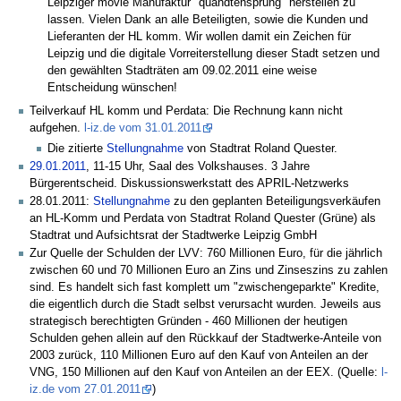
Leipziger movie Manufaktur "quandtensprung" herstellen zu
lassen. Vielen Dank an alle Beteiligten, sowie die Kunden und
Lieferanten der HL komm. Wir wollen damit ein Zeichen für
Leipzig und die digitale Vorreiterstellung dieser Stadt setzen und
den gewählten Stadträten am 09.02.2011 eine weise
Entscheidung wünschen!
Teilverkauf HL komm und Perdata: Die Rechnung kann nicht
aufgehen.
l-iz.de vom 31.01.2011
Die zitierte
Stellungnahme
von Stadtrat Roland Quester.
29.01.2011
, 11-15 Uhr, Saal des Volkshauses. 3 Jahre
Bürgerentscheid. Diskussionswerkstatt des APRIL-Netzwerks
28.01.2011:
Stellungnahme
zu den geplanten Beteiligungsverkäufen
an HL-Komm und Perdata von Stadtrat Roland Quester (Grüne) als
Stadtrat und Aufsichtsrat der Stadtwerke Leipzig GmbH
Zur Quelle der Schulden der LVV: 760 Millionen Euro, für die jährlich
zwischen 60 und 70 Millionen Euro an Zins und Zinseszins zu zahlen
sind. Es handelt sich fast komplett um "zwischengeparkte" Kredite,
die eigentlich durch die Stadt selbst verursacht wurden. Jeweils aus
strategisch berechtigten Gründen - 460 Millionen der heutigen
Schulden gehen allein auf den Rückkauf der Stadtwerke-Anteile von
2003 zurück, 110 Millionen Euro auf den Kauf von Anteilen an der
VNG, 150 Millionen auf den Kauf von Anteilen an der EEX. (Quelle:
l-
iz.de vom 27.01.2011
)