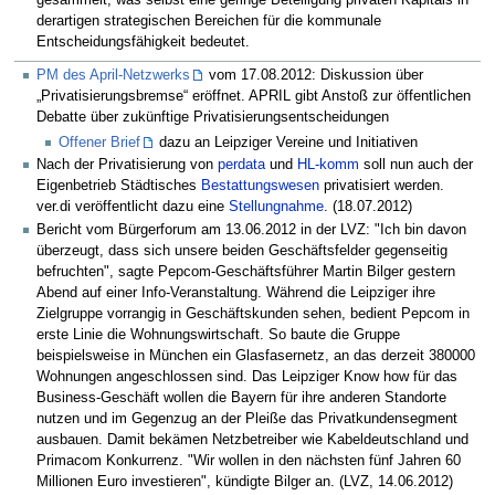
gesammelt, was selbst eine geringe Beteiligung privaten Kapitals in
derartigen strategischen Bereichen für die kommunale
Entscheidungsfähigkeit bedeutet.
PM des April-Netzwerks
vom 17.08.2012: Diskussion über
„Privatisierungsbremse“ eröffnet. APRIL gibt Anstoß zur öffentlichen
Debatte über zukünftige Privatisierungsentscheidungen
Offener Brief
dazu an Leipziger Vereine und Initiativen
Nach der Privatisierung von
perdata
und
HL-komm
soll nun auch der
Eigenbetrieb Städtisches
Bestattungswesen
privatisiert werden.
ver.di veröffentlicht dazu eine
Stellungnahme
. (18.07.2012)
Bericht vom Bürgerforum am 13.06.2012 in der LVZ: "Ich bin davon
überzeugt, dass sich unsere beiden Geschäftsfelder gegenseitig
befruchten", sagte Pepcom-Geschäftsführer Martin Bilger gestern
Abend auf einer Info-Veranstaltung. Während die Leipziger ihre
Zielgruppe vorrangig in Geschäftskunden sehen, bedient Pepcom in
erste Linie die Wohnungswirtschaft. So baute die Gruppe
beispielsweise in München ein Glasfasernetz, an das derzeit 380000
Wohnungen angeschlossen sind. Das Leipziger Know how für das
Business-Geschäft wollen die Bayern für ihre anderen Standorte
nutzen und im Gegenzug an der Pleiße das Privatkundensegment
ausbauen. Damit bekämen Netzbetreiber wie Kabeldeutschland und
Primacom Konkurrenz. "Wir wollen in den nächsten fünf Jahren 60
Millionen Euro investieren", kündigte Bilger an. (LVZ, 14.06.2012)