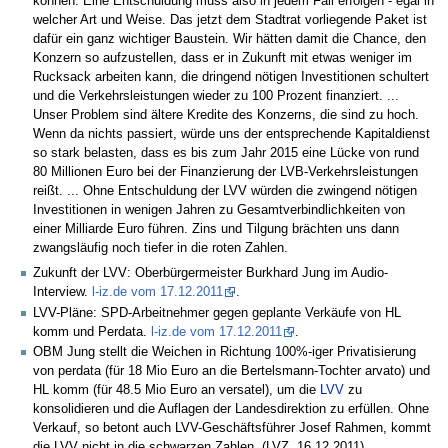
können. Eine Entschuldung muss also in jedem Fall erfolgen - egal in
welcher Art und Weise. Das jetzt dem Stadtrat vorliegende Paket ist
dafür ein ganz wichtiger Baustein. Wir hätten damit die Chance, den
Konzern so aufzustellen, dass er in Zukunft mit etwas weniger im
Rucksack arbeiten kann, die dringend nötigen Investitionen schultert
und die Verkehrsleistungen wieder zu 100 Prozent finanziert. ...
Unser Problem sind ältere Kredite des Konzerns, die sind zu hoch.
Wenn da nichts passiert, würde uns der entsprechende Kapitaldienst
so stark belasten, dass es bis zum Jahr 2015 eine Lücke von rund
80 Millionen Euro bei der Finanzierung der LVB-Verkehrsleistungen
reißt. ... Ohne Entschuldung der LVV würden die zwingend nötigen
Investitionen in wenigen Jahren zu Gesamtverbindlichkeiten von
einer Milliarde Euro führen. Zins und Tilgung brächten uns dann
zwangsläufig noch tiefer in die roten Zahlen.
Zukunft der LVV: Oberbürgermeister Burkhard Jung im Audio-
Interview.
l-iz.de vom 17.12.2011
.
LVV-Pläne: SPD-Arbeitnehmer gegen geplante Verkäufe von HL
komm und Perdata.
l-iz.de vom 17.12.2011
.
OBM Jung stellt die Weichen in Richtung 100%-iger Privatisierung
von perdata (für 18 Mio Euro an die Bertelsmann-Tochter arvato) und
HL komm (für 48.5 Mio Euro an versatel), um die
LVV
zu
konsolidieren und die Auflagen der Landesdirektion zu erfüllen. Ohne
Verkauf, so betont auch LVV-Geschäftsführer Josef Rahmen, kommt
die LVV nicht in die schwarzen Zahlen. (LVZ, 16.12.2011)