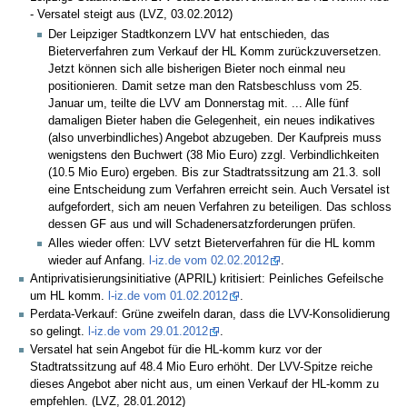
- Versatel steigt aus (LVZ, 03.02.2012)
Der Leipziger Stadtkonzern LVV hat entschieden, das
Bieterverfahren zum Verkauf der HL Komm zurückzuversetzen.
Jetzt können sich alle bisherigen Bieter noch einmal neu
positionieren. Damit setze man den Ratsbeschluss vom 25.
Januar um, teilte die LVV am Donnerstag mit. ... Alle fünf
damaligen Bieter haben die Gelegenheit, ein neues indikatives
(also unverbindliches) Angebot abzugeben. Der Kaufpreis muss
wenigstens den Buchwert (38 Mio Euro) zzgl. Verbindlichkeiten
(10.5 Mio Euro) ergeben. Bis zur Stadtratssitzung am 21.3. soll
eine Entscheidung zum Verfahren erreicht sein. Auch Versatel ist
aufgefordert, sich am neuen Verfahren zu beteiligen. Das schloss
dessen GF aus und will Schadenersatzforderungen prüfen.
Alles wieder offen: LVV setzt Bieterverfahren für die HL komm
wieder auf Anfang.
l-iz.de vom 02.02.2012
.
Antiprivatisierungsinitiative (APRIL) kritisiert: Peinliches Gefeilsche
um HL komm.
l-iz.de vom 01.02.2012
.
Perdata-Verkauf: Grüne zweifeln daran, dass die LVV-Konsolidierung
so gelingt.
l-iz.de vom 29.01.2012
.
Versatel hat sein Angebot für die HL-komm kurz vor der
Stadtratssitzung auf 48.4 Mio Euro erhöht. Der LVV-Spitze reiche
dieses Angebot aber nicht aus, um einen Verkauf der HL-komm zu
empfehlen. (LVZ, 28.01.2012)