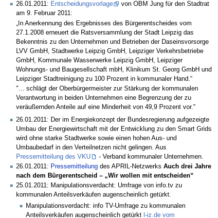
26.01.2011:
Entscheidungsvorlage
von OBM Jung für den Stadtrat
am 9. Februar 2011:
„In Anerkennung des Ergebnisses des Bürgerentscheides vom
27.1.2008 erneuert die Ratsversammlung der Stadt Leipzig das
Bekenntnis zu den Unternehmen und Betrieben der Daseinsvorsorge
LVV GmbH, Stadtwerke Leipzig GmbH, Leipziger Verkehrsbetriebe
GmbH, Kommunale Wasserwerke Leipzig GmbH, Leipziger
Wohnungs- und Baugesellschaft mbH, Klinikum St. Georg GmbH und
Leipziger Stadtreinigung zu 100 Prozent in kommunaler Hand.“
"... schlägt der Oberbürgermeister zur Stärkung der kommunalen
Verantwortung in beiden Unternehmen eine Begrenzung der zu
veräußernden Anteile auf eine Minderheit von 49,9 Prozent vor."
26.01.2011: Der im Energiekonzept der Bundesregierung aufgezeigte
Umbau der Energiewirtschaft mit der Entwicklung zu den Smart Grids
wird ohne starke Stadtwerke sowie einen hohen Aus- und
Umbaubedarf in den Verteilnetzen nicht gelingen. Aus
Pressemitteilung des VKU
- Verband kommunaler Unternehmen.
26.01.2011:
Pressemitteilung
des APRIL-Netzwerks
Auch drei Jahre
nach dem Bürgerentscheid – „Wir wollen mit entscheiden“
25.01.2011: Manipulationsverdacht: Umfrage von info.tv zu
kommunalen Anteilsverkäufen augenscheinlich getürkt.
Manipulationsverdacht: info TV-Umfrage zu kommunalen
Anteilsverkäufen augenscheinlich getürkt
l-iz.de vom