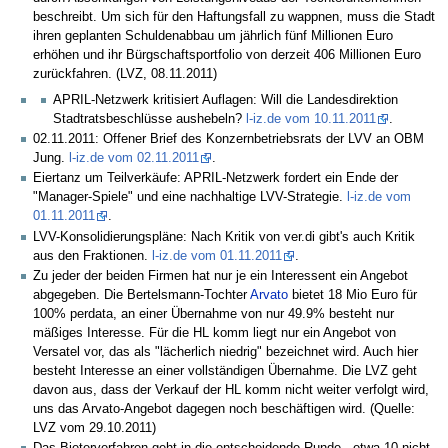
beschreibt. Um sich für den Haftungsfall zu wappnen, muss die Stadt
ihren geplanten Schuldenabbau um jährlich fünf Millionen Euro
erhöhen und ihr Bürgschaftsportfolio von derzeit 406 Millionen Euro
zurückfahren. (LVZ, 08.11.2011)
APRIL-Netzwerk kritisiert Auflagen: Will die Landesdirektion
Stadtratsbeschlüsse aushebeln?
l-iz.de vom 10.11.2011
.
02.11.2011: Offener Brief des Konzernbetriebsrats der LVV an OBM
Jung.
l-iz.de vom 02.11.2011
.
Eiertanz um Teilverkäufe: APRIL-Netzwerk fordert ein Ende der
"Manager-Spiele" und eine nachhaltige LVV-Strategie.
l-iz.de vom
01.11.2011
.
LVV-Konsolidierungspläne: Nach Kritik von ver.di gibt's auch Kritik
aus den Fraktionen.
l-iz.de vom 01.11.2011
.
Zu jeder der beiden Firmen hat nur je ein Interessent ein Angebot
abgegeben. Die Bertelsmann-Tochter
Arvato
bietet 18 Mio Euro für
100% perdata, an einer Übernahme von nur 49.9% besteht nur
mäßiges Interesse. Für die HL komm liegt nur ein Angebot von
Versatel vor, das als "lächerlich niedrig" bezeichnet wird. Auch hier
besteht Interesse an einer vollständigen Übernahme. Die LVZ geht
davon aus, dass der Verkauf der HL komm nicht weiter verfolgt wird,
uns das Arvato-Angebot dagegen noch beschäftigen wird. (Quelle:
LVZ vom 29.10.2011)