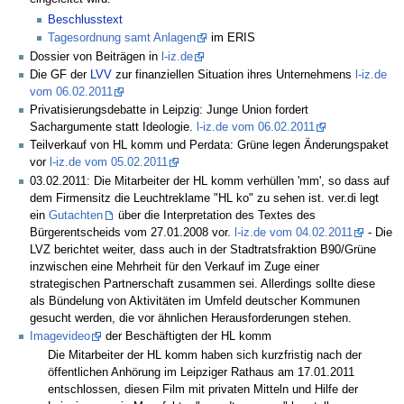
Beschlusstext
Tagesordnung samt Anlagen
im ERIS
Dossier von Beiträgen in
l-iz.de
Die GF der
LVV
zur finanziellen Situation ihres Unternehmens
l-iz.de
vom 06.02.2011
Privatisierungsdebatte in Leipzig: Junge Union fordert
Sachargumente statt Ideologie.
l-iz.de vom 06.02.2011
Teilverkauf von HL komm und Perdata: Grüne legen Änderungspaket
vor
l-iz.de vom 05.02.2011
03.02.2011: Die Mitarbeiter der HL komm verhüllen 'mm', so dass auf
dem Firmensitz die Leuchtreklame "HL ko" zu sehen ist. ver.di legt
ein
Gutachten
über die Interpretation des Textes des
Bürgerentscheids vom 27.01.2008 vor.
l-iz.de vom 04.02.2011
- Die
LVZ berichtet weiter, dass auch in der Stadtratsfraktion B90/Grüne
inzwischen eine Mehrheit für den Verkauf im Zuge einer
strategischen Partnerschaft zusammen sei. Allerdings sollte diese
als Bündelung von Aktivitäten im Umfeld deutscher Kommunen
gesucht werden, die vor ähnlichen Herausforderungen stehen.
Imagevideo
der Beschäftigten der HL komm
Die Mitarbeiter der HL komm haben sich kurzfristig nach der
öffentlichen Anhörung im Leipziger Rathaus am 17.01.2011
entschlossen, diesen Film mit privaten Mitteln und Hilfe der