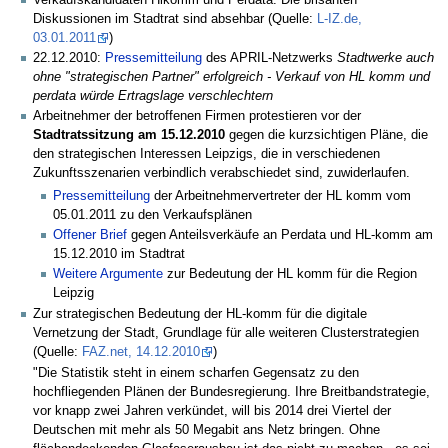
Diskussionen im Stadtrat sind absehbar (Quelle:
L-IZ.de,
03.01.2011
)
22.12.2010:
Pressemitteilung
des APRIL-Netzwerks
Stadtwerke auch
ohne "strategischen Partner" erfolgreich - Verkauf von HL komm und
perdata würde Ertragslage verschlechtern
Arbeitnehmer der betroffenen Firmen protestieren vor der
Stadtratssitzung am 15.12.2010
gegen die kurzsichtigen Pläne, die
den strategischen Interessen Leipzigs, die in verschiedenen
Zukunftsszenarien verbindlich verabschiedet sind, zuwiderlaufen.
Pressemitteilung
der Arbeitnehmervertreter der HL komm vom
05.01.2011 zu den Verkaufsplänen
Offener Brief
gegen Anteilsverkäufe an Perdata und HL-komm am
15.12.2010 im Stadtrat
Weitere Argumente
zur Bedeutung der HL komm für die Region
Leipzig
Zur strategischen Bedeutung der HL-komm für die digitale
Vernetzung der Stadt, Grundlage für alle weiteren Clusterstrategien
(Quelle:
FAZ.net, 14.12.2010
)
"Die Statistik steht in einem scharfen Gegensatz zu den
hochfliegenden Plänen der Bundesregierung. Ihre Breitbandstrategie,
vor knapp zwei Jahren verkündet, will bis 2014 drei Viertel der
Deutschen mit mehr als 50 Megabit ans Netz bringen. Ohne