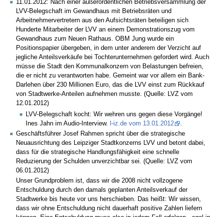
11.01.2012: Nach einer außerordentlichen Betriebsversammlung der
LVV-Belegschaft im Gewandhaus mit Betriebsräten und
Arbeitnehmervertretern aus den Aufsichtsräten beteiligen sich
Hunderte Mitarbeiter der LVV an einem Demonstrationszug vom
Gewandhaus zum Neuen Rathaus. OBM Jung wurde ein
Positionspapier übergeben, in dem unter anderem der Verzicht auf
jegliche Anteilsverkäufe bei Tochterunternehmen gefordert wird. Auch
müsse die Stadt den Kommunalkonzern von Belastungen befreien,
die er nicht zu verantworten habe. Gemeint war vor allem ein Bank-
Darlehen über 230 Millionen Euro, das die LVV einst zum Rückkauf
von Stadtwerke-Anteilen aufnehmen musste. (Quelle: LVZ vom
12.01.2012)
LVV-Belegschaft kocht: Wir wehren uns gegen diese Vorgänge!
Ines Jahn im Audio-Interview.
l-iz.de vom 13.01.2012
.
Geschäftsführer Josef Rahmen spricht über die strategische
Neuausrichtung des Leipziger Stadtkonzerns LVV und betont dabei,
dass für die strategische Handlungsfähigkeit eine schnelle
Reduzierung der Schulden unverzichtbar sei. (Quelle: LVZ vom
06.01.2012)
Unser Grundproblem ist, dass wir die 2008 nicht vollzogene
Entschuldung durch den damals geplanten Anteilsverkauf der
Stadtwerke bis heute vor uns herschieben. Das heißt: Wir wissen,
dass wir ohne Entschuldung nicht dauerhaft positive Zahlen liefern