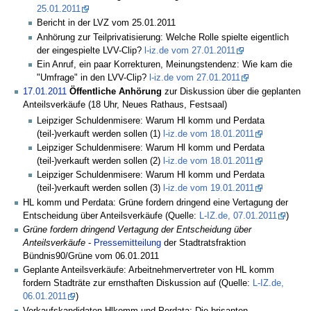
25.01.2011
Bericht in der LVZ vom 25.01.2011
Anhörung zur Teilprivatisierung: Welche Rolle spielte eigentlich
der eingespielte LVV-Clip?
l-iz.de vom 27.01.2011
Ein Anruf, ein paar Korrekturen, Meinungstendenz: Wie kam die
"Umfrage" in den LVV-Clip?
l-iz.de vom 27.01.2011
17.01.2011
Öffentliche Anhörung
zur Diskussion über die geplanten
Anteilsverkäufe (18 Uhr, Neues Rathaus, Festsaal)
Leipziger Schuldenmisere: Warum Hl komm und Perdata
(teil-)verkauft werden sollen (1)
l-iz.de vom 18.01.2011
Leipziger Schuldenmisere: Warum Hl komm und Perdata
(teil-)verkauft werden sollen (2)
l-iz.de vom 18.01.2011
Leipziger Schuldenmisere: Warum Hl komm und Perdata
(teil-)verkauft werden sollen (3)
l-iz.de vom 19.01.2011
HL komm und Perdata: Grüne fordern dringend eine Vertagung der
Entscheidung über Anteilsverkäufe (Quelle:
L-IZ.de, 07.01.2011
)
Grüne fordern dringend Vertagung der Entscheidung über
Anteilsverkäufe
-
Pressemitteilung
der Stadtratsfraktion
Bündnis90/Grüne vom 06.01.2011
Geplante Anteilsverkäufe: Arbeitnehmervertreter von HL komm
fordern Stadträte zur ernsthaften Diskussion auf (Quelle:
L-IZ.de,
06.01.2011
)
Verkaufskandidaten Hlkomm und Perdata: Die brisanten