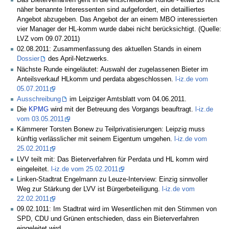
Das Bieterverfahren geht in die entscheidende Runde - etwa 10 nicht
näher benannte Interessenten sind aufgefordert, ein detailliertes
Angebot abzugeben. Das Angebot der an einem MBO interessierten
vier Manager der HL-komm wurde dabei nicht berücksichtigt. (Quelle:
LVZ vom 09.07.2011)
02.08.2011: Zusammenfassung des aktuellen Stands in einem
Dossier
des April-Netzwerks.
Nächste Runde eingeläutet: Auswahl der zugelassenen Bieter im
Anteilsverkauf HLkomm und perdata abgeschlossen.
l-iz.de vom
05.07.2011
Ausschreibung
im Leipziger Amtsblatt vom 04.06.2011.
Die
KPMG
wird mit der Betreuung des Vorgangs beauftragt.
l-iz.de
vom 03.05.2011
Kämmerer Torsten Bonew zu Teilprivatisierungen: Leipzig muss
künftig verlässlicher mit seinem Eigentum umgehen.
l-iz.de vom
25.02.2011
LVV teilt mit: Das Bieterverfahren für Perdata und HL komm wird
eingeleitet.
l-iz.de vom 25.02.2011
Linken-Stadtrat Engelmann zu Leuze-Interview: Einzig sinnvoller
Weg zur Stärkung der LVV ist Bürgerbeteiligung.
l-iz.de vom
22.02.2011
09.02.1011: Im Stadtrat wird im Wesentlichen mit den Stimmen von
SPD, CDU und Grünen entschieden, dass ein Bieterverfahren
eingeleitet wird.