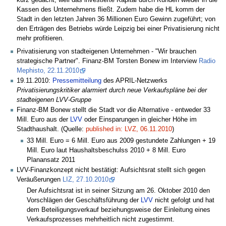
kurz gedacht, weil das investierte Kapital durch Kunden wieder in die
Kassen des Unternehmens fließt. Zudem habe die HL komm der
Stadt in den letzten Jahren 36 Millionen Euro Gewinn zugeführt; von
den Erträgen des Betriebs würde Leipzig bei einer Privatisierung nicht
mehr profitieren.
Privatisierung von stadteigenen Unternehmen - "Wir brauchen
strategische Partner". Finanz-BM Torsten Bonew im Interview
Radio
Mephisto, 22.11.2010
19.11.2010:
Pressemitteilung
des APRIL-Netzwerks
Privatisierungskritiker alarmiert durch neue Verkaufspläne bei der
stadteigenen LVV-Gruppe
Finanz-BM Bonew stellt die Stadt vor die Alternative - entweder 33
Mill. Euro aus der
LVV
oder Einsparungen in gleicher Höhe im
Stadthaushalt. (Quelle:
published in: LVZ, 06.11.2010
)
33 Mill. Euro = 6 Mill. Euro aus 2009 gestundete Zahlungen + 19
Mill. Euro laut Haushaltsbeschulss 2010 + 8 Mill. Euro
Planansatz 2011
LVV-Finanzkonzept nicht bestätigt: Aufsichtsrat stellt sich gegen
Veräußerungen
LIZ, 27.10.2010
Der Aufsichtsrat ist in seiner Sitzung am 26. Oktober 2010 den
Vorschlägen der Geschäftsführung der
LVV
nicht gefolgt und hat
dem Beteiligungsverkauf beziehungsweise der Einleitung eines
Verkaufsprozesses mehrheitlich nicht zugestimmt.