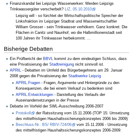
Finanzskandal bei Leipzigs Wasserwerken: Werden Leipzigs
Trinkwassergüter verscherbelt?
LIZ, 05.10.2010
Leipzig will - so fürchtet der Wirtschaftspolitische Sprecher der
Linksfraktion im Leipziger Stadtrat und Wasserwirtschaftler
William Grosser - sein Trinkwasser verhökern. Ganz konkret: Die
Flächen in Canitz und Naunhof, wo die Halbmillionenstadt seit
100 Jahren ihr Trinkwasser herbekommt. ...
Bisherige Debatten
Ein Prüfbericht der
BBVL
kommt zu dem eindeutigen Schluss, dass
eine Privatisierung der
Stadtreinigung
nicht sinnvoll ist.
APRIL
- Debatten im Umfeld des Bürgerbegehrens am 29. Januar
2008 gegen die Privatisierung der
Stadtwerke Leipzig
APRIL.Fragen
- Fragen, Argumente und Hintergründe zu den
Konsequenzen, die bei einem Verkauf zu bedenken sind
APRIL.Entwicklungen
- Darstellung des Verlaufs der
Auseinandersetzungen in der Presse
Debatte im Vorfeld der SWL-Ausschreibung 2006-2007
Protokoll
der Ratssitzung vom 15.11.2006 (TOP 15: Umsetzung
des mittelfristigen Haushaltssicherungskonzeptes 2006 bis 2009)
Beschluss-Nr.: BS/ RBIV-724/06
vom 15.11.2006 - Umsetzung
des mittelfristigen Haushaltssicherungskonzeptes 2006-2009: