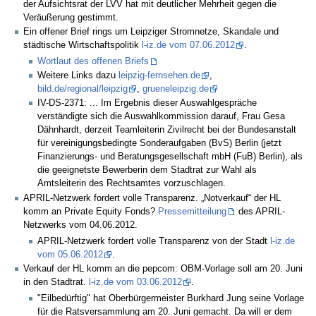
der Aufsichtsrat der LVV hat mit deutlicher Mehrheit gegen die
Veräußerung gestimmt.
Ein offener Brief rings um Leipziger Stromnetze, Skandale und
städtische Wirtschaftspolitik
l-iz.de vom 07.06.2012
.
Wortlaut des offenen Briefs
Weitere Links dazu
leipzig-fernsehen.de
,
bild.de/regional/leipzig
,
grueneleipzig.de
IV-DS-2371: ... Im Ergebnis dieser Auswahlgespräche
verständigte sich die Auswahlkommission darauf, Frau Gesa
Dähnhardt, derzeit Teamleiterin Zivilrecht bei der Bundesanstalt
für vereinigungsbedingte Sonderaufgaben (BvS) Berlin (jetzt
Finanzierungs- und Beratungsgesellschaft mbH (FuB) Berlin), als
die geeignetste Bewerberin dem Stadtrat zur Wahl als
Amtsleiterin des Rechtsamtes vorzuschlagen.
APRIL-Netzwerk fordert volle Transparenz. „Notverkauf“ der HL
komm an Private Equity Fonds?
Pressemitteilung
des APRIL-
Netzwerks vom 04.06.2012.
APRIL-Netzwerk fordert volle Transparenz von der Stadt
l-iz.de
vom 05.06.2012
.
Verkauf der HL komm an die pepcom: OBM-Vorlage soll am 20. Juni
in den Stadtrat.
l-iz.de vom 03.06.2012
.
"Eilbedürftig" hat Oberbürgermeister Burkhard Jung seine Vorlage
für die Ratsversammlung am 20. Juni gemacht. Da will er dem