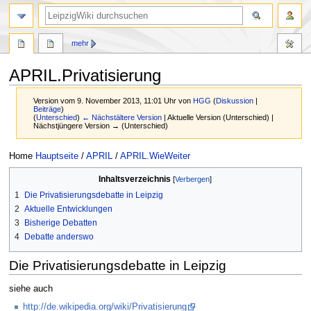
mehr
APRIL.Privatisierung
Version vom 9. November 2013, 11:01 Uhr von
HGG
(
Diskussion
|
Beiträge
)
(
Unterschied
)
← Nächstältere Version
| Aktuelle Version (Unterschied) |
Nächstjüngere Version → (Unterschied)
Zur
Zur
Home
Hauptseite
/
APRIL
/
APRIL.WieWeiter
Navigation
Suche
Inhaltsverzeichnis
springen
springen
1
Die Privatisierungsdebatte in Leipzig
2
Aktuelle Entwicklungen
3
Bisherige Debatten
4
Debatte anderswo
Die Privatisierungsdebatte in Leipzig
siehe auch
http://de.wikipedia.org/wiki/Privatisierung