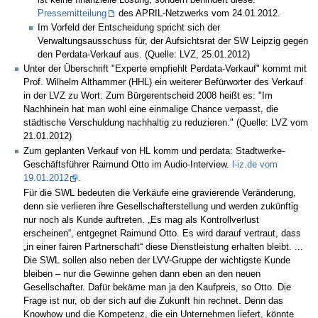
Pressemitteilung
des APRIL-Netzwerks vom 24.01.2012.
Im Vorfeld der Entscheidung spricht sich der
Verwaltungsausschuss für, der Aufsichtsrat der SW Leipzig gegen
den Perdata-Verkauf aus. (Quelle: LVZ, 25.01.2012)
Unter der Überschrift "Experte empfiehlt Perdata-Verkauf" kommt mit
Prof. Wilhelm Althammer (HHL) ein weiterer Befürworter des Verkauf
in der LVZ zu Wort. Zum Bürgerentscheid 2008 heißt es: "Im
Nachhinein hat man wohl eine einmalige Chance verpasst, die
städtische Verschuldung nachhaltig zu reduzieren." (Quelle: LVZ vom
21.01.2012)
Zum geplanten Verkauf von HL komm und perdata: Stadtwerke-
Geschäftsführer Raimund Otto im Audio-Interview.
l-iz.de vom
19.01.2012
.
Für die SWL bedeuten die Verkäufe eine gravierende Veränderung,
denn sie verlieren ihre Gesellschafterstellung und werden zukünftig
nur noch als Kunde auftreten. „Es mag als Kontrollverlust
erscheinen“, entgegnet Raimund Otto. Es wird darauf vertraut, dass
„in einer fairen Partnerschaft“ diese Dienstleistung erhalten bleibt. ...
Die SWL sollen also neben der LVV-Gruppe der wichtigste Kunde
bleiben – nur die Gewinne gehen dann eben an den neuen
Gesellschafter. Dafür bekäme man ja den Kaufpreis, so Otto. Die
Frage ist nur, ob der sich auf die Zukunft hin rechnet. Denn das
Knowhow und die Kompetenz, die ein Unternehmen liefert, könnte