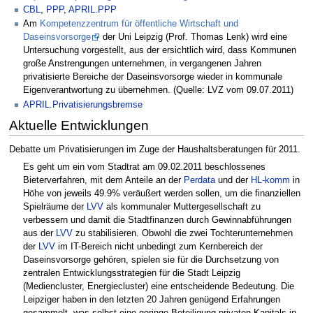
CBL
,
PPP
,
APRIL.PPP
Am
Kompetenzzentrum für öffentliche Wirtschaft und
Daseinsvorsorge
der Uni Leipzig (Prof. Thomas Lenk) wird eine
Untersuchung vorgestellt, aus der ersichtlich wird, dass Kommunen
große Anstrengungen unternehmen, in vergangenen Jahren
privatisierte Bereiche der Daseinsvorsorge wieder in kommunale
Eigenverantwortung zu übernehmen. (Quelle: LVZ vom 09.07.2011)
APRIL.Privatisierungsbremse
Aktuelle Entwicklungen
Debatte um Privatisierungen im Zuge der Haushaltsberatungen für 2011.
Es geht um ein vom Stadtrat am 09.02.2011 beschlossenes
Bieterverfahren, mit dem Anteile an der
Perdata
und der
HL-komm
in
Höhe von jeweils 49.9% veräußert werden sollen, um die finanziellen
Spielräume der
LVV
als kommunaler Muttergesellschaft zu
verbessern und damit die Stadtfinanzen durch Gewinnabführungen
aus der
LVV
zu stabilisieren. Obwohl die zwei Tochterunternehmen
der
LVV
im IT-Bereich nicht unbedingt zum Kernbereich der
Daseinsvorsorge gehören, spielen sie für die Durchsetzung von
zentralen Entwicklungsstrategien für die Stadt Leipzig
(Mediencluster, Energiecluster) eine entscheidende Bedeutung. Die
Leipziger haben in den letzten 20 Jahren genügend Erfahrungen