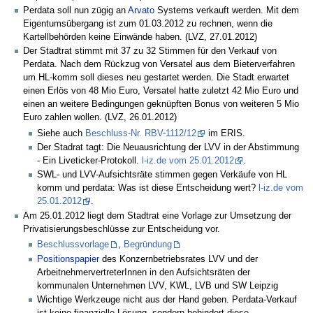
Perdata soll nun zügig an
Arvato
Systems verkauft werden. Mit dem
Eigentumsübergang ist zum 01.03.2012 zu rechnen, wenn die
Kartellbehörden keine Einwände haben. (LVZ, 27.01.2012)
Der Stadtrat stimmt mit 37 zu 32 Stimmen für den Verkauf von
Perdata. Nach dem Rückzug von Versatel aus dem Bieterverfahren
um HL-komm soll dieses neu gestartet werden. Die Stadt erwartet
einen Erlös von 48 Mio Euro, Versatel hatte zuletzt 42 Mio Euro und
einen an weitere Bedingungen geknüpften Bonus von weiteren 5 Mio
Euro zahlen wollen. (LVZ, 26.01.2012)
Siehe auch
Beschluss-Nr. RBV-1112/12
im ERIS.
Der Stadrat tagt: Die Neuausrichtung der LVV in der Abstimmung
- Ein Liveticker-Protokoll.
l-iz.de vom 25.01.2012
.
SWL- und LVV-Aufsichtsräte stimmen gegen Verkäufe von HL
komm und perdata: Was ist diese Entscheidung wert?
l-iz.de vom
25.01.2012
.
Am 25.01.2012 liegt dem Stadtrat eine Vorlage zur Umsetzung der
Privatisierungsbeschlüsse zur Entscheidung vor.
Beschlussvorlage
,
Begründung
Positionspapier
des Konzernbetriebsrates LVV und der
ArbeitnehmervertreterInnen in den Aufsichtsräten der
kommunalen Unternehmen LVV, KWL, LVB und SW Leipzig
Wichtige Werkzeuge nicht aus der Hand geben. Perdata-Verkauf
ist keine finanzielle Lösung, sondern behindert diese.