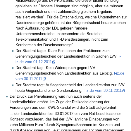
Risikovorsorge des LVV-Konzerns, die dieser bisher schuldig
geblieben ist. "Andere Lösungen sind möglich, aber sie müssen
auch verbindlich und mit zahlenmäßig gleichem Ergebnis
realisiert werden". Für die Entscheidung, welche Unternehmen zur
Daseinsvorsorge gehören, ist der Bürgerentscheid heranzuziehen.
Nach Auffassung der LDL gehören "andere
Unternehmensbereiche, insbesondere die Bereiche
Telekommunikation und IT-Dienstleistungen, nicht zum
Kernbereich der Daseinsvorsorge".
Der Stadtrat tagte: Klare Positionen der Fraktionen zum
Genehmigungsbescheid der Landesdirektion in Sachen LVV.
l-
iz.de vom 01.12.2011
.
Der Stadtrat tagt: Kein Widerspruch gegen LVV-
Genehmigungsbescheid von Landesdirektion aus Leipzig.
l-iz.de
vom 30.11.2011
.
Der Stadtrat tagt: Auflagenbescheid der Landesdirektion zur LVV
heute Gegenstand einer Sondersitzung.
l-iz.de vom 30.11.2011
.
Der Druck zur Privatisierung wird nun auch seitens der
Landesdirektion erhöht. Im Zuge der Risikoabsicherung der
Forderungen aus dem KWL-Skandal wird die Stadt aufgefordert,
... der Landesdirektion bis 30.01.2012 ein vom Rat beschlossenes
Konzept vorzulegen, das bei der LVV jährliche Einsparungen von
zehn Millionen Euro "durch Synergiemaßnahmen im Konzern und
durch Absenkungen von Leistungsniveaus der Tochterunternehmen"