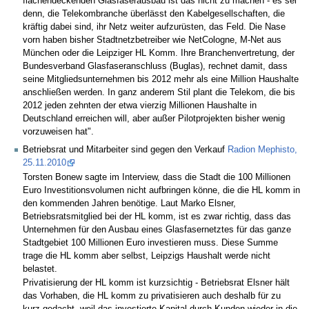
flächendeckenden Glasfaserausbau ist das nicht zu machen - es sei
denn, die Telekombranche überlässt den Kabelgesellschaften, die
kräftig dabei sind, ihr Netz weiter aufzurüsten, das Feld. Die Nase
vorn haben bisher Stadtnetzbetreiber wie NetCologne, M-Net aus
München oder die Leipziger HL Komm. Ihre Branchenvertretung, der
Bundesverband Glasfaseranschluss (Buglas), rechnet damit, dass
seine Mitgliedsunternehmen bis 2012 mehr als eine Million Haushalte
anschließen werden. In ganz anderem Stil plant die Telekom, die bis
2012 jeden zehnten der etwa vierzig Millionen Haushalte in
Deutschland erreichen will, aber außer Pilotprojekten bisher wenig
vorzuweisen hat".
Betriebsrat und Mitarbeiter sind gegen den Verkauf
Radion Mephisto,
25.11.2010
Torsten Bonew sagte im Interview, dass die Stadt die 100 Millionen
Euro Investitionsvolumen nicht aufbringen könne, die die HL komm in
den kommenden Jahren benötige. Laut Marko Elsner,
Betriebsratsmitglied bei der HL komm, ist es zwar richtig, dass das
Unternehmen für den Ausbau eines Glasfasernetztes für das ganze
Stadtgebiet 100 Millionen Euro investieren muss. Diese Summe
trage die HL komm aber selbst, Leipzigs Haushalt werde nicht
belastet.
Privatisierung der HL komm ist kurzsichtig - Betriebsrat Elsner hält
das Vorhaben, die HL komm zu privatisieren auch deshalb für zu