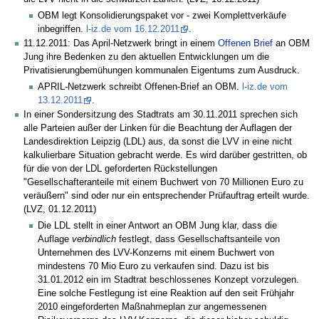
OBM legt Konsolidierungspaket vor - zwei Komplettverkäufe
inbegriffen.
l-iz.de vom 16.12.2011
.
11.12.2011: Das April-Netzwerk bringt in einem
Offenen Brief
an OBM
Jung ihre Bedenken zu den aktuellen Entwicklungen um die
Privatisierungbemühungen kommunalen Eigentums zum Ausdruck.
APRIL-Netzwerk schreibt Offenen-Brief an OBM.
l-iz.de vom
13.12.2011
.
In einer Sondersitzung des Stadtrats am 30.11.2011 sprechen sich
alle Parteien außer der Linken für die Beachtung der Auflagen der
Landesdirektion Leipzig (LDL) aus, da sonst die LVV in eine nicht
kalkulierbare Situation gebracht werde. Es wird darüber gestritten, ob
für die von der LDL geforderten Rückstellungen
"Gesellschafteranteile mit einem Buchwert von 70 Millionen Euro zu
veräußern" sind oder nur ein entsprechender Prüfauftrag erteilt wurde.
(LVZ, 01.12.2011)
Die LDL stellt in einer Antwort an OBM Jung klar, dass die
Auflage
verbindlich
festlegt, dass Gesellschaftsanteile von
Unternehmen des LVV-Konzerns mit einem Buchwert von
mindestens 70 Mio Euro zu verkaufen sind. Dazu ist bis
31.01.2012 ein im Stadtrat beschlossenes Konzept vorzulegen.
Eine solche Festlegung ist eine Reaktion auf den seit Frühjahr
2010 eingeforderten Maßnahmeplan zur angemessenen