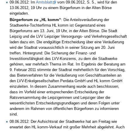
09.06.2012: Im
Amtsblatt
vom 09.06.2012, S. 5., wird für den
13.06.2012, 19 Uhr zu einem Bürgerforum in der Alten Börse
eingeladen.
Bürgerforum zu „HL komm“
: Die Anteilsveräußerung der
Stadtwerke-Tochterfirma HL komm ist Gegenstand eines
Bürgerforums am 13. Juni, 19 Uhr, in der Alten Börse. Die Stadt
Leipzig und die LVV Leipziger Versorgungs- und Verkehrsgesellschaft
laden dazu ein. Die endgültige Entscheidung über eine Veräußerung
wird der Stadtrat voraussichtlich in seiner Sitzung am 20. Juni
treffen. Hintergrund: Die Sicherung der Finanz- und
Investitionsfähigkeit des LVV-Konzerns, zu dem die Stadtwerke
gehören, war mehrfach Thema im Rat. Im Ergebnis der Beratung am
9. Februar 2011 stimmte der Stadtrat mehrheitlich für den Vorschlag,
das Bieterverfahren für die Veräußerung von Geschäftsanteilen an
den LVV-Enkelgesellschaften Perdata GmbH und HL komm GmbH
einzuleiten. In diesem Zusammenhang wurde auch beschlossen,
dass im Vorfeld einer entsprechenden Entscheidung der
Ratsversammlung die Leipzigerinnen und Leipziger über die
wesentlichsten Entscheidungsgrundlagen und deren Folgen unter
anderem im Rahmen von öffentlichen Bürgerforen zu informieren
sind.
08.06.2012: Der Aufsichtsrat der Stadtwerke hat am Freitag wie
erwartet den HL komm-Verkauf mit großer Mehrheit abgelehnt. Auch