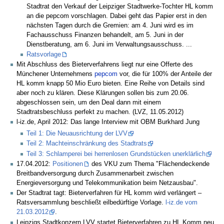
Stadtrat den Verkauf der Leipziger Stadtwerke-Tochter HL komm
an die pepcom vorschlagen. Dabei geht das Papier erst in den
nächsten Tagen durch die Gremien: am 4. Juni wird es im
Fachausschuss Finanzen behandelt, am 5. Juni in der
Dienstberatung, am 6. Juni im Verwaltungsausschuss. ...
Ratsvorlage
Mit Abschluss des Bieterverfahrens liegt nur eine Offerte des
Münchener Unternehmens
pepcom
vor, die für 100% der Anteile der
HL komm knapp 50 Mio Euro bieten. Eine Reihe von Details sind
aber noch zu klären. Diese Klärungen sollen bis zum 20.06.
abgeschlossen sein, um den Deal dann mit einem
Stadtratsbeschluss perfekt zu machen. (LVZ, 11.05.2012)
l-iz.de, April 2012: Das lange Interview mit OBM Burkhard Jung
Teil 1: Die Neuausrichtung der LVV
Teil 2: Machteinschränkung des Stadtrats
Teil 3: Schlamperei bei herrenlosen Grundstücken unerklärlich
17.04.2012:
Positionen
des VKU zum Thema "Flächendeckende
Breitbandversorgung durch Zusammenarbeit zwischen
Energieversorgung und Telekommunikation beim Netzausbau".
Der Stadtrat tagt: Bieterverfahren für HL komm wird verlängert –
Ratsversammlung beschließt eilbedürftige Vorlage.
l-iz.de vom
21.03.2012
.
Leipzigs Stadtkonzern LVV startet Bieterverfahren zu HL Komm neu