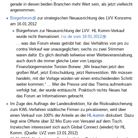
gerade in diesen beiden Branchen mehr Wert sein, als jetzt vielleicht
angenommen.
Bürgerforum
zur strategischen Neuausrichtung des LVV Konzerns
am 16.01.2012
Bürgerforum zur Neuausrichtung der LVV: HL Komm-Verkauf
wurde nicht thematisiert.
l-iz.de vom 18.01.2012
.
... was das Forum etwas getrübt hat: das Verhältnis von pro zu
contra Verkauf war unausgeglichen; sechs zu zwei Stimmen
waren dafür. Es glich deshalb teilweise einer Werbeveranstaltung,
auch durch die immer gleiche Leier von Leipzigs
Finanzbürgermeister Torsten Bonew: „Wir brauchen jetzt den
großen Wurf, jetzt Entschuldung, jetzt Reinvestition. Wir müssen
handeln, mit der Vorlage würden wir einen entscheidenden Schritt
weiter kommen.“ ... Wer die Presse und das Thema aufmerksam
verfolgt hat, der wurde enttäuscht. Praktisch nichts Neues hat
das Forum an Informationen gebracht.
Im Zuge des Auftrags der Landesdirektion, für die Risikoabsicherung
zum KWL-Verfahren städtische Firmen zu privatisieren, wird über
einen Verkauf von 100% der Anteile an der
HL-komm
diskutiert. Dazu
liegt eine Offerte über 32 Mio Euro von Versatel auf dem Tisch.
Inzwischen interessiert sich auch Global Connect (wieder) für HL
Komm. (Quelle: LVZ vom 13.01.2012)