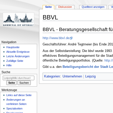
Seite
Diskussion
Quelltext anzeigen
V
BBVL
Zur
Zur
BBVL - Beratungsgesellschaft fü
Navigation
Suche
springen
springen
http://www.bbvl.de
Navigation
Geschäftsführer: André Tegtmeier (bis Ende 2015
Hauptseite
Aus der Selbstdarstellung: Die bbvl wurde 1993
Aktuelle Ereignisse
effektives Beteiligungsmanagement für die Stad
Letzte Änderungen
öffentliche Beteiligungsportfolios. (Quelle:
http:/
Zufällige Seite
Hilfe
Gibt u.a. den
Beteiligungsbericht der Stadt Le
Suche
Kategorien
:
Unternehmen
Leipzig
Werkzeuge
Links auf diese Seite
Änderungen an
verlinkten Seiten
Spezialseiten