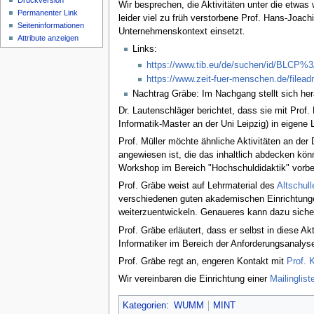
Druckversion
Wir besprechen, die Aktivitäten unter die etwas
Permanenter Link
leider viel zu früh verstorbene Prof. Hans-Joac
Seiten­informationen
Unternehmenskontext einsetzt.
Attribute anzeigen
Links:
https://www.tib.eu/de/suchen/id/BLCP%3
https://www.zeit-fuer-menschen.de/filead
Nachtrag Gräbe: Im Nachgang stellt sich her
Dr. Lautenschläger berichtet, dass sie mit Pro
Informatik-Master an der Uni Leipzig) in eigene 
Prof. Müller möchte ähnliche Aktivitäten an de
angewiesen ist, die das inhaltlich abdecken kön
Workshop im Bereich "Hochschuldidaktik" vorber
Prof. Gräbe weist auf Lehrmaterial des
Altschulle
verschiedenen guten akademischen Einrichtungen 
weiterzuentwickeln. Genaueres kann dazu siche
Prof. Gräbe erläutert, dass er selbst in diese A
Informatiker im Bereich der Anforderungsanalyse 
Prof. Gräbe regt an, engeren Kontakt mit
Prof. 
Wir vereinbaren die Einrichtung einer
Mailinglist
Kategorien
:
WUMM
MINT