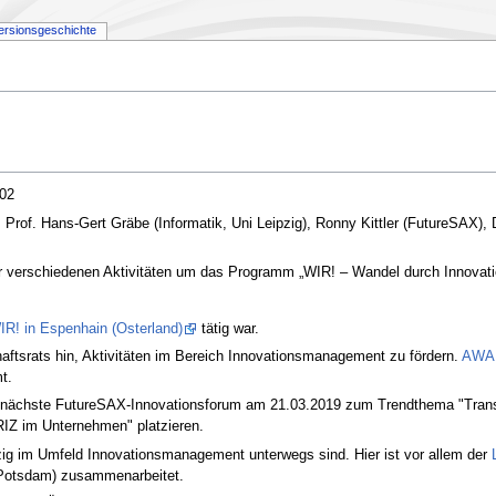
ersionsgeschichte
702
 Prof. Hans-Gert Gräbe (Informatik, Uni Leipzig), Ronny Kittler (FutureSAX), 
der verschiedenen Aktivitäten um das Programm „WIR! – Wandel durch Innovati
IR! in Espenhain (Osterland)
tätig war.
haftsrats hin, Aktivitäten im Bereich Innovationsmanagement zu fördern.
AWA 
t.
as nächste FutureSAX-Innovationsforum am 21.03.2019 zum Trendthema "Transfer
RIZ im Unternehmen" platzieren.
pzig im Umfeld Innovationsmanagement unterwegs sind. Hier ist vor allem der
 Potsdam) zusammenarbeitet.