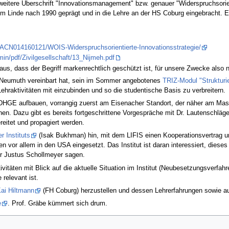
 weitere Überschrift "Innovationsmanagement" bzw. genauer "Widerspruchsorient
him Linde nach 1990 geprägt und in die Lehre an der HS Coburg eingebracht. E
ACN014160121/WOIS-Widerspruchsorientierte-Innovationsstrategie/
min/pdf/Zivilgesellschaft/13_Nijmeh.pdf
aus, dass der Begriff markenrechtlich geschützt ist, für unsere Zwecke also 
f. Neumuth vereinbart hat, sein im Sommer angebotenes
TRIZ-Modul "Strukturi
Lehraktivitäten mit einzubinden und so die studentische Basis zu verbreitern.
r DHGE aufbauen, vorrangig zuerst am Eisenacher Standort, der näher am Masch
nen. Dazu gibt es bereits fortgeschrittene Vorgespräche mit Dr. Lautenschlä
eitet und propagiert werden.
r Instituts
(Isak Bukhman) hin, mit dem LIFIS einen Kooperationsvertrag u
vor allem in den USA eingesetzt. Das Institut ist daran interessiert, dieses
r Justus Schollmeyer sagen.
ktivitäten mit Blick auf die aktuelle Situation im Institut (Neubesetzungsverfa
relevant ist.
Kai Hiltmann
(FH Coburg) herzustellen und dessen Lehrerfahrungen sowie au
e
. Prof. Gräbe kümmert sich drum.