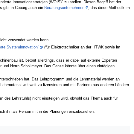
ierte Innovationsstratgien (WOIS)" zu stellen. Diesen Begriff hat der
s gibt in Coburg auch ein
Beratungsunternehmen
, das diese Methodik im
nicht verwendet werden kann.
erte Systeminnovation"
(für Elektrotechniker an der HTWK sowie im
inenbau ist, betont allerdings, dass er dabei auf externe Experten
ger und Herrn Schollmeyer. Das Ganze könnte über einen eintägigen
nterschrieben hat. Das Lehrprogramm und die Lehrmaterial werden an
 Lehrmaterial weltweit zu lizensieren und mit Partnern aus anderen Ländern
hren des Lehrstuhls) nicht einsteigen wird, obwohl das Thema auch für
ch ihn als Person mit in die Planungen einzubeziehen.