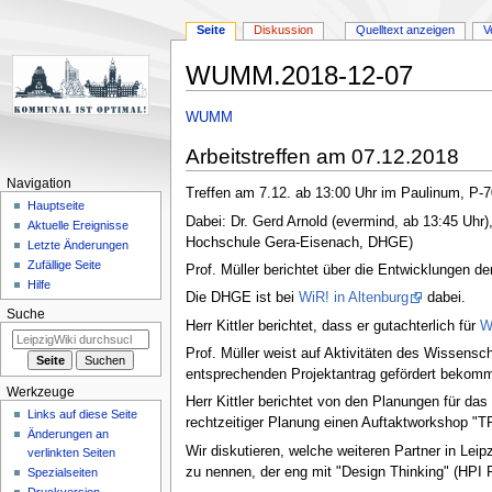
Seite
Diskussion
Quelltext anzeigen
V
WUMM.2018-12-07
Zur
Zur
WUMM
Navigation
Suche
Arbeitstreffen am 07.12.2018
springen
springen
Navigation
Treffen am 7.12. ab 13:00 Uhr im Paulinum, P-
Hauptseite
Dabei: Dr. Gerd Arnold (evermind, ab 13:45 Uhr),
Aktuelle Ereignisse
Hochschule Gera-Eisenach, DHGE)
Letzte Änderungen
Zufällige Seite
Prof. Müller berichtet über die Entwicklungen 
Hilfe
Die DHGE ist bei
WiR! in Altenburg
dabei.
Suche
Herr Kittler berichtet, dass er gutachterlich für
W
Prof. Müller weist auf Aktivitäten des Wissensc
entsprechenden Projektantrag gefördert bekomm
Werkzeuge
Herr Kittler berichtet von den Planungen für d
Links auf diese Seite
rechtzeitiger Planung einen Auftaktworkshop "T
Änderungen an
Wir diskutieren, welche weiteren Partner in Lei
verlinkten Seiten
zu nennen, der eng mit "Design Thinking" (HPI
Spezialseiten