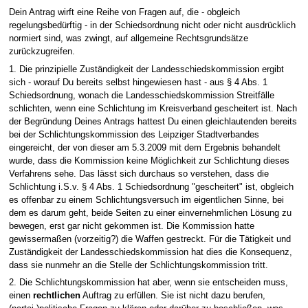
Dein Antrag wirft eine Reihe von Fragen auf, die - obgleich
regelungsbedürftig - in der Schiedsordnung nicht oder nicht ausdrücklich
normiert sind, was zwingt, auf allgemeine Rechtsgrundsätze
zurückzugreifen.
1. Die prinzipielle Zuständigkeit der Landesschiedskommission ergibt
sich - worauf Du bereits selbst hingewiesen hast - aus § 4 Abs. 1
Schiedsordnung, wonach die Landesschiedskommission Streitfälle
schlichten, wenn eine Schlichtung im Kreisverband gescheitert ist. Nach
der Begründung Deines Antrags hattest Du einen gleichlautenden bereits
bei der Schlichtungskommission des Leipziger Stadtverbandes
eingereicht, der von dieser am 5.3.2009 mit dem Ergebnis behandelt
wurde, dass die Kommission keine Möglichkeit zur Schlichtung dieses
Verfahrens sehe. Das lässt sich durchaus so verstehen, dass die
Schlichtung i.S.v. § 4 Abs. 1 Schiedsordnung "gescheitert" ist, obgleich
es offenbar zu einem Schlichtungsversuch im eigentlichen Sinne, bei
dem es darum geht, beide Seiten zu einer einvernehmlichen Lösung zu
bewegen, erst gar nicht gekommen ist. Die Kommission hatte
gewissermaßen (vorzeitig?) die Waffen gestreckt. Für die Tätigkeit und
Zuständigkeit der Landesschiedskommission hat dies die Konsequenz,
dass sie nunmehr an die Stelle der Schlichtungskommission tritt.
2. Die Schlichtungskommission hat aber, wenn sie entscheiden muss,
einen
rechtlichen
Auftrag zu erfüllen. Sie ist nicht dazu berufen,