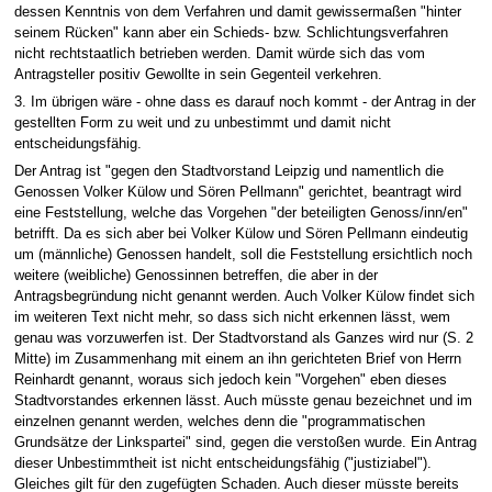
dessen Kenntnis von dem Verfahren und damit gewissermaßen "hinter
seinem Rücken" kann aber ein Schieds- bzw. Schlichtungsverfahren
nicht rechtstaatlich betrieben werden. Damit würde sich das vom
Antragsteller positiv Gewollte in sein Gegenteil verkehren.
3. Im übrigen wäre - ohne dass es darauf noch kommt - der Antrag in der
gestellten Form zu weit und zu unbestimmt und damit nicht
entscheidungsfähig.
Der Antrag ist "gegen den Stadtvorstand Leipzig und namentlich die
Genossen Volker Külow und Sören Pellmann" gerichtet, beantragt wird
eine Feststellung, welche das Vorgehen "der beteiligten Genoss/inn/en"
betrifft. Da es sich aber bei Volker Külow und Sören Pellmann eindeutig
um (männliche) Genossen handelt, soll die Feststellung ersichtlich noch
weitere (weibliche) Genossinnen betreffen, die aber in der
Antragsbegründung nicht genannt werden. Auch Volker Külow findet sich
im weiteren Text nicht mehr, so dass sich nicht erkennen lässt, wem
genau was vorzuwerfen ist. Der Stadtvorstand als Ganzes wird nur (S. 2
Mitte) im Zusammenhang mit einem an ihn gerichteten Brief von Herrn
Reinhardt genannt, woraus sich jedoch kein "Vorgehen" eben dieses
Stadtvorstandes erkennen lässt. Auch müsste genau bezeichnet und im
einzelnen genannt werden, welches denn die "programmatischen
Grundsätze der Linkspartei" sind, gegen die verstoßen wurde. Ein Antrag
dieser Unbestimmtheit ist nicht entscheidungsfähig ("justiziabel").
Gleiches gilt für den zugefügten Schaden. Auch dieser müsste bereits