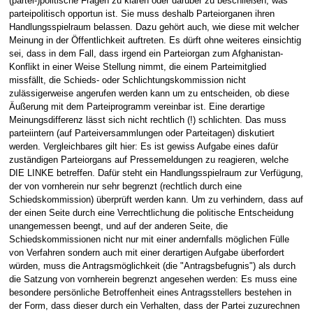
(partei-)politische Fragen zu klären oder darüber zu beschließen, was
parteipolitisch opportun ist. Sie muss deshalb Parteiorganen ihren
Handlungsspielraum belassen. Dazu gehört auch, wie diese mit welcher
Meinung in der Öffentlichkeit auftreten. Es dürft ohne weiteres einsichtig
sei, dass in dem Fall, dass irgend ein Parteiorgan zum Afghanistan-
Konflikt in einer Weise Stellung nimmt, die einem Parteimitglied
missfällt, die Schieds- oder Schlichtungskommission nicht
zulässigerweise angerufen werden kann um zu entscheiden, ob diese
Äußerung mit dem Parteiprogramm vereinbar ist. Eine derartige
Meinungsdifferenz lässt sich nicht rechtlich (!) schlichten. Das muss
parteiintern (auf Parteiversammlungen oder Parteitagen) diskutiert
werden. Vergleichbares gilt hier: Es ist gewiss Aufgabe eines dafür
zuständigen Parteiorgans auf Pressemeldungen zu reagieren, welche
DIE LINKE betreffen. Dafür steht ein Handlungsspielraum zur Verfügung,
der von vornherein nur sehr begrenzt (rechtlich durch eine
Schiedskommission) überprüft werden kann. Um zu verhindern, dass auf
der einen Seite durch eine Verrechtlichung die politische Entscheidung
unangemessen beengt, und auf der anderen Seite, die
Schiedskommissionen nicht nur mit einer andernfalls möglichen Fülle
von Verfahren sondern auch mit einer derartigen Aufgabe überfordert
würden, muss die Antragsmöglichkeit (die "Antragsbefugnis") als durch
die Satzung von vornherein begrenzt angesehen werden: Es muss eine
besondere persönliche Betroffenheit eines Antragsstellers bestehen in
der Form, dass dieser durch ein Verhalten, dass der Partei zuzurechnen