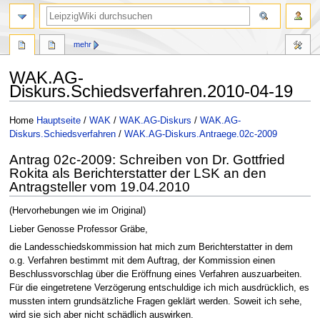
mehr
WAK.AG-
Diskurs.Schiedsverfahren.2010-04-19
Zur
Zur
Home
Hauptseite
/
WAK
/
WAK.AG-Diskurs
/
WAK.AG-
Navigation
Suche
Diskurs.Schiedsverfahren
/
WAK.AG-Diskurs.Antraege.02c-2009
springen
springen
Antrag 02c-2009: Schreiben von Dr. Gottfried
Rokita als Berichterstatter der LSK an den
Antragsteller vom 19.04.2010
(Hervorhebungen wie im Original)
Lieber Genosse Professor Gräbe,
die Landesschiedskommission hat mich zum Berichterstatter in dem
o.g. Verfahren bestimmt mit dem Auftrag, der Kommission einen
Beschlussvorschlag über die Eröffnung eines Verfahren auszuarbeiten.
Für die eingetretene Verzögerung entschuldige ich mich ausdrücklich, es
mussten intern grundsätzliche Fragen geklärt werden. Soweit ich sehe,
wird sie sich aber nicht schädlich auswirken.