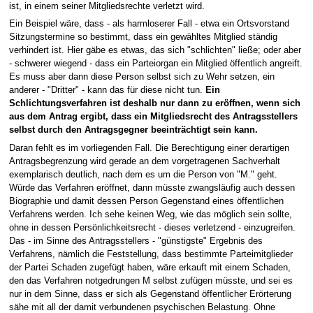
ist, in einem seiner Mitgliedsrechte verletzt wird.
Ein Beispiel wäre, dass - als harmloserer Fall - etwa ein Ortsvorstand
Sitzungstermine so bestimmt, dass ein gewähltes Mitglied ständig
verhindert ist. Hier gäbe es etwas, das sich "schlichten" ließe; oder aber
- schwerer wiegend - dass ein Parteiorgan ein Mitglied öffentlich angreift.
Es muss aber dann diese Person selbst sich zu Wehr setzen, ein
anderer - "Dritter" - kann das für diese nicht tun.
Ein
Schlichtungsverfahren ist deshalb nur dann zu eröffnen, wenn sich
aus dem Antrag ergibt, dass ein Mitgliedsrecht des Antragsstellers
selbst durch den Antragsgegner beeinträchtigt sein kann.
Daran fehlt es im vorliegenden Fall. Die Berechtigung einer derartigen
Antragsbegrenzung wird gerade an dem vorgetragenen Sachverhalt
exemplarisch deutlich, nach dem es um die Person von "M." geht.
Würde das Verfahren eröffnet, dann müsste zwangsläufig auch dessen
Biographie und damit dessen Person Gegenstand eines öffentlichen
Verfahrens werden. Ich sehe keinen Weg, wie das möglich sein sollte,
ohne in dessen Persönlichkeitsrecht - dieses verletzend - einzugreifen.
Das - im Sinne des Antragsstellers - "günstigste" Ergebnis des
Verfahrens, nämlich die Feststellung, dass bestimmte Parteimitglieder
der Partei Schaden zugefügt haben, wäre erkauft mit einem Schaden,
den das Verfahren notgedrungen M selbst zufügen müsste, und sei es
nur in dem Sinne, dass er sich als Gegenstand öffentlicher Erörterung
sähe mit all der damit verbundenen psychischen Belastung. Ohne