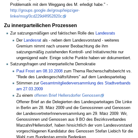
Problematik mit dem Weggang des M. erledigt habe." -
http://groups.google.de/group/leipziger-
linke/msg/0cd229d4f952820c
Zu innerparteilichen Prozessen
Zur satzungsmäßigen und faktischen Rolle des
Landesrats
Der
Landesrat
als - neben dem Landesvorstand - weiteres
Gremium nimmt nach unserer Beobachtung die ihm
satzungsmäßig zustehenden Kontroll- und Initiativrechte nur
ungenügend wahr. Einige solche Punkte haben wir dokumentiert.
Satzungsfragen und innerparteiliche Demokratie
Paul Frost am 08.10.2008
zum Thema Rechenschaftsbericht vs.
"Rede des Landesgeschäftsführers" auf dem Landesparteitag
Stimmen zur
Gesamtmitgliederversammlung des Stadtverbands
am 27.03.2009
Zu einem
offenen Brief Hellersdorfer Genossen
Offener Brief an die Delegierten des Landesparteitages Die Linke
in Berlin am 28. März 2009 und die Genossinnen und Genossen
der LandesvertreterInnenversammlung am 29. März 2009: Wir,
Genossinnen und Genossen aus 9 BO des Bezirksverbandes
Marzahn/Hellersdorf, haben hinsichtlich der vom Landesvorstand
vorgeschlagenen Kandidatur des Genossen Stefan Liebich für die
Wahl zum Bundestag ernste Bedenken. ...