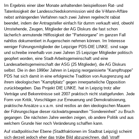
Im Ergebnis einer über Monate anhaltenden beispiellosen Rat- und
Tatenlosigkeit der Landesschiedskommission wird die V-Mann-Affäre
nebst anhängenden Verfahren nach zwei Jahren regelrecht rabiat
beendet, indem der Antragsteller einfach für dumm verkauft wird, obwohl
Umstehende, Zeugen, Mitglieder der AG Diskurs die fast schon
lächerlich anmutende Hilflosigkeit der "Parteiorgane" im ganzen Fall
nahtlos dokumentiert in Augenschein nehmen können. Im Interesse
weniger Führungsmitglieder der Leipziger PDS-DIE LINKE. sind sage
und schreibe innerhalb von zwei Jahren 15 Leipziger Mitglieder politisch
geopfert worden, eine Stadt-Arbeitsgemeinschaft und eine
Landesarbeitsgemeinschaft der ASG (25 Mitglieder), die AG Diskurs
selbst. Die in den 1990er Jahren in Leipzig reorganisierte "Kampftruppe"
PDS hat sich damit in eine erfolgreiche Tradition von Ausgrenzung auf
ihrem ideologischen "Kampfplatz" gegen innerparteiliche Opposition
zurückbegeben. Das Projekt DIE LINKE. hat in Leipzig trotz aller
Verträge und Bekenntnisse seit 2007 praktisch nicht stattgefunden. Jede
Form von Kritik, Vorschlägen zur Erneuerung und Demokratisierung,
praktische Ansätze u.v.a.m. sind restlos an den ideologischen Mauern
der Führungsclique dieser rückwärtsgewandten "Sondereinheit" zu Bruch
gegangen. Die nächsten Jahre werden zeigen, ob andere Politik und aus
welchem Grunde hier noch Veränderung schaffen kann.
Auf stadtpolitischer Ebene (Stadtfraktionen im Stadtrat Leipzig) scheint
sich derzeit jedoch eher das trübe Bild abzuzeichnen, daß 'straff