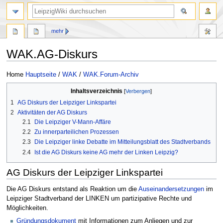
mehr
WAK.AG-Diskurs
Zur
Zur
Home
Hauptseite
/
WAK
/
WAK.Forum-Archiv
Navigation
Suche
Inhaltsverzeichnis
springen
springen
1
AG Diskurs der Leipziger Linkspartei
2
Aktivitäten der AG Diskurs
2.1
Die Leipziger V-Mann-Affäre
2.2
Zu innerparteilichen Prozessen
2.3
Die Leipziger linke Debatte im Mitteilungsblatt des Stadtverbands
2.4
Ist die AG Diskurs keine AG mehr der Linken Leipzig?
AG Diskurs der Leipziger Linkspartei
Die AG Diskurs entstand als Reaktion um die
Auseinandersetzungen
im
Leipziger Stadtverband der LINKEN um partizipative Rechte und
Möglichkeiten.
Gründungsdokument
mit Informationen zum Anliegen und zur