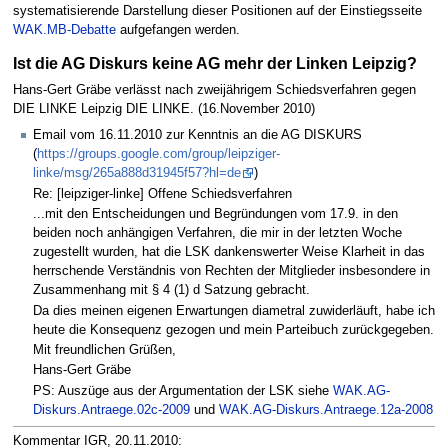
systematisierende Darstellung dieser Positionen auf der Einstiegsseite
WAK.MB-Debatte
aufgefangen werden.
Ist die AG Diskurs keine AG mehr der Linken Leipzig?
Hans-Gert Gräbe verlässt nach zweijährigem Schiedsverfahren gegen
DIE LINKE Leipzig DIE LINKE. (16.November 2010)
Email vom 16.11.2010 zur Kenntnis an die AG DISKURS
(
https://groups.google.com/group/leipziger-
linke/msg/265a888d31945f57?hl=de
)
Re: [leipziger-linke] Offene Schiedsverfahren
...mit den Entscheidungen und Begründungen vom 17.9. in den
beiden noch anhängigen Verfahren, die mir in der letzten Woche
zugestellt wurden, hat die LSK dankenswerter Weise Klarheit in das
herrschende Verständnis von Rechten der Mitglieder insbesondere in
Zusammenhang mit § 4 (1) d Satzung gebracht.
Da dies meinen eigenen Erwartungen diametral zuwiderläuft, habe ich
heute die Konsequenz gezogen und mein Parteibuch zurückgegeben.
Mit freundlichen Grüßen,
Hans-Gert Gräbe
PS: Auszüge aus der Argumentation der LSK siehe
WAK.AG-
Diskurs.Antraege.02c-2009
und
WAK.AG-Diskurs.Antraege.12a-2008
Kommentar IGR, 20.11.2010: