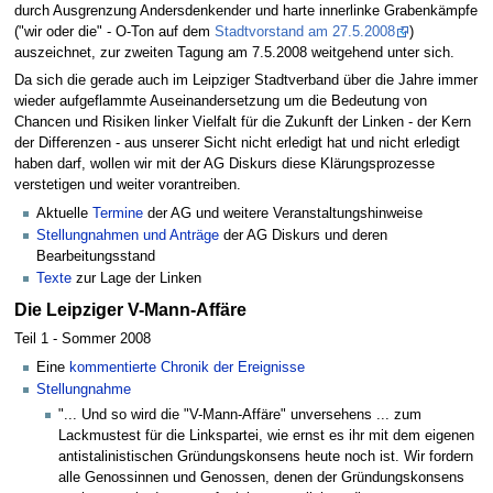
durch Ausgrenzung Andersdenkender und harte innerlinke Grabenkämpfe
("wir oder die" - O-Ton auf dem
Stadtvorstand am 27.5.2008
)
auszeichnet, zur zweiten Tagung am 7.5.2008 weitgehend unter sich.
Da sich die gerade auch im Leipziger Stadtverband über die Jahre immer
wieder aufgeflammte Auseinandersetzung um die Bedeutung von
Chancen und Risiken linker Vielfalt für die Zukunft der Linken - der Kern
der Differenzen - aus unserer Sicht nicht erledigt hat und nicht erledigt
haben darf, wollen wir mit der AG Diskurs diese Klärungsprozesse
verstetigen und weiter vorantreiben.
Aktuelle
Termine
der AG und weitere Veranstaltungshinweise
Stellungnahmen und Anträge
der AG Diskurs und deren
Bearbeitungsstand
Texte
zur Lage der Linken
Die Leipziger V-Mann-Affäre
Teil 1 - Sommer 2008
Eine
kommentierte Chronik der Ereignisse
Stellungnahme
"... Und so wird die "V-Mann-Affäre" unversehens ... zum
Lackmustest für die Linkspartei, wie ernst es ihr mit dem eigenen
antistalinistischen Gründungskonsens heute noch ist. Wir fordern
alle Genossinnen und Genossen, denen der Gründungskonsens