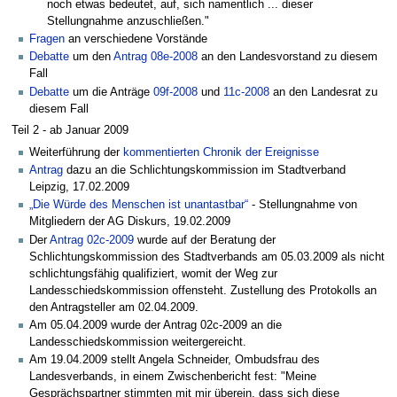
noch etwas bedeutet, auf, sich namentlich ... dieser
Stellungnahme anzuschließen."
Fragen
an verschiedene Vorstände
Debatte
um den
Antrag 08e-2008
an den Landesvorstand zu diesem
Fall
Debatte
um die Anträge
09f-2008
und
11c-2008
an den Landesrat zu
diesem Fall
Teil 2 - ab Januar 2009
Weiterführung der
kommentierten Chronik der Ereignisse
Antrag
dazu an die Schlichtungskommission im Stadtverband
Leipzig, 17.02.2009
„Die Würde des Menschen ist unantastbar“
- Stellungnahme von
Mitgliedern der AG Diskurs, 19.02.2009
Der
Antrag 02c-2009
wurde auf der Beratung der
Schlichtungskommission des Stadtverbands am 05.03.2009 als nicht
schlichtungsfähig qualifiziert, womit der Weg zur
Landesschiedskommission offensteht. Zustellung des Protokolls an
den Antragsteller am 02.04.2009.
Am 05.04.2009 wurde der Antrag 02c-2009 an die
Landesschiedskommission weitergereicht.
Am 19.04.2009 stellt Angela Schneider, Ombudsfrau des
Landesverbands, in einem Zwischenbericht fest: "Meine
Gesprächspartner stimmten mit mir überein, dass sich diese