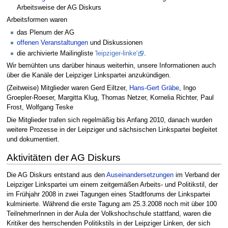
Arbeitsweise der AG Diskurs
Arbeitsformen waren
das Plenum der AG
offenen Veranstaltungen
und Diskussionen
die archivierte Mailingliste
'leipziger-linke'
.
Wir bemühten uns darüber hinaus weiterhin, unsere Informationen auch
über die Kanäle der Leipziger Linkspartei anzukündigen.
(Zeitweise) Mitglieder waren Gerd Eiltzer,
Hans-Gert Gräbe
, Ingo
Groepler-Roeser, Margitta Klug, Thomas Netzer, Kornelia Richter, Paul
Frost, Wolfgang Teske
Die Mitglieder trafen sich regelmäßig bis Anfang 2010, danach wurden
weitere Prozesse in der Leipziger und sächsischen Linkspartei begleitet
und dokumentiert.
Aktivitäten der AG Diskurs
Die AG Diskurs entstand aus den
Auseinandersetzungen
im Verband der
Leipziger Linkspartei um einem zeitgemäßen Arbeits- und Politikstil, der
im Frühjahr 2008 in zwei Tagungen eines Stadtforums der Linkspartei
kulminierte. Während die erste Tagung am 25.3.2008 noch mit über 100
TeilnehmerInnen in der Aula der Volkshochschule stattfand, waren die
Kritiker des herrschenden Politikstils in der Leipziger Linken, der sich