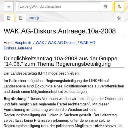
mehr
WAK.AG-Diskurs.Antraege.10a-2008
Zur
Zur
Home
Hauptseite
/
WAK
/
WAK.AG-Diskurs
/
WAK.AG-
Navigation
Suche
Diskurs.Antraege
springen
springen
Dringlichkeitsantrag 10a-2008 aus der Gruppe
"14.06." zum Thema Regierungsbeteiligung
Der Landesparteitag (LPT) möge beschließen:
Im Falle einer möglichen Regierungsbeteiligung der LINKEN auf
Landesebene sind Eckpunkte eines Koalitionsvertrags zu veröffentlichen
und durch einen Mitgliederentscheid zu bestätigen.
Begründung
: "Dieses Vertrauen werden wir falls nötig in der Opposition
und falls möglich als regierende Partei rechtfertigen". Mit dieser
Formulierung im Leitantrag werden die Weichen auf eine
Regierungsbeteiligung der Linken in Sachsen gestellt. Der Leitantrag
selbst lässt keine Prämissen erkennen, unter denen eine solche
Regierungsbeteiligung trotz der politischen Möglichkeit
nicht
sinnvoll ist.