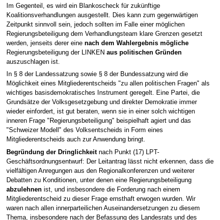
Im Gegenteil, es wird ein Blankoscheck für zukünftige
Koalitionsverhandlungen ausgestellt. Dies kann zum gegenwärtigen
Zeitpunkt sinnvoll sein, jedoch sollten im Falle einer möglichen
Regierungsbeteiligung dem Verhandlungsteam klare Grenzen gesetzt
werden, jenseits derer eine
nach dem Wahlergebnis mögliche
Regierungsbeteiligung der LINKEN
aus politischen Gründen
auszuschlagen ist.
In § 8 der Landessatzung sowie § 8 der Bundessatzung wird die
Möglichkeit eines Mitgliederentscheids "zu allen politischen Fragen" als
wichtiges basisdemokratisches Instrument geregelt. Eine Partei, die
Grundsätze der Volksgesetzgebung und direkter Demokratie immer
wieder einfordert, ist gut beraten, wenn sie in einer solch wichtigen
inneren Frage "Regierungsbeteiligung" beispielhaft agiert und das
"Schweizer Modell" des Volksentscheids in Form eines
Mitgliederentscheids auch zur Anwendung bringt.
Begründung der Dringlichkeit
nach Punkt (17) LPT-
Geschäftsordnungsentwurf: Der Leitantrag lässt nicht erkennen, dass die
vielfältigen Anregungen aus den Regionalkonferenzen und weiterer
Debatten zu Konditionen, unter denen eine Regierungsbeteiligung
abzulehnen
ist, und insbesondere die Forderung nach einem
Mitgliederentscheid zu dieser Frage ernsthaft erwogen wurden. Wir
waren nach allen innerparteilichen Auseinandersetzungen zu diesem
Thema, insbesondere nach der Befassung des Landesrats und des