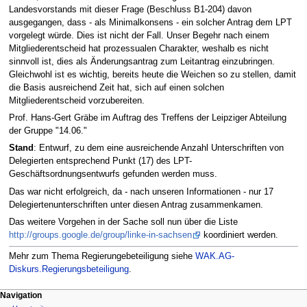
Landesvorstands mit dieser Frage (Beschluss B1-204) davon
ausgegangen, dass - als Minimalkonsens - ein solcher Antrag dem LPT
vorgelegt würde. Dies ist nicht der Fall. Unser Begehr nach einem
Mitgliederentscheid hat prozessualen Charakter, weshalb es nicht
sinnvoll ist, dies als Änderungsantrag zum Leitantrag einzubringen.
Gleichwohl ist es wichtig, bereits heute die Weichen so zu stellen, damit
die Basis ausreichend Zeit hat, sich auf einen solchen
Mitgliederentscheid vorzubereiten.
Prof. Hans-Gert Gräbe im Auftrag des Treffens der Leipziger Abteilung
der Gruppe "14.06."
Stand
: Entwurf, zu dem eine ausreichende Anzahl Unterschriften von
Delegierten entsprechend Punkt (17) des LPT-
Geschäftsordnungsentwurfs gefunden werden muss.
Das war nicht erfolgreich, da - nach unseren Informationen - nur 17
Delegiertenunterschriften unter diesen Antrag zusammenkamen.
Das weitere Vorgehen in der Sache soll nun über die Liste
http://groups.google.de/group/linke-in-sachsen
koordiniert werden.
Mehr zum Thema Regierungebeteiligung siehe
WAK.AG-
Diskurs.Regierungsbeteiligung
.
Navigation