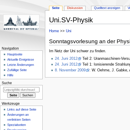
Seite
Diskussion
Quelltext anzeigen
V
Uni.SV-Physik
Zur
Zur
Home
>>
Uni
Navigation
Suche
Sonntagsvorlesung an der Phys
springen
springen
Navigation
Im Netz der Uni schwer zu finden.
Hauptseite
24. Juni 2012
Teil 2: Uranmaschinen-Versu
Aktuelle Ereignisse
24. Juni 2012
Teil 1: Ionisierende Strahlu
Letzte Änderungen
8. November 2009
: W. Oehme, J. Gabke, 
Zufällige Seite
Hilfe
Suche
Werkzeuge
Links auf diese Seite
Änderungen an
verlinkten Seiten
Spezialseiten