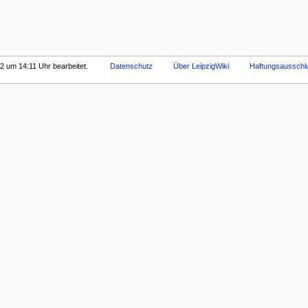
12 um 14:11 Uhr bearbeitet.
Datenschutz
Über LeipzigWiki
Haftungsausschl