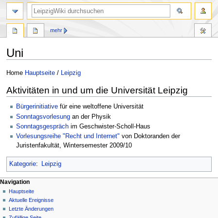
mehr
Uni
Zur
Zur
Home
Hauptseite
/
Leipzig
Navigation
Suche
Aktivitäten in und um die Universität Leipzig
springen
springen
Bürgerinitiative
für eine weltoffene Universität
Sonntagsvorlesung
an der Physik
Sonntagsgespräch
im Geschwister-Scholl-Haus
Vorlesungsreihe "Recht und Internet"
von Doktoranden der
Juristenfakultät, Wintersemester 2009/10
Kategorie
:
Leipzig
Navigation
Hauptseite
Aktuelle Ereignisse
Letzte Änderungen
Zufällige Seite