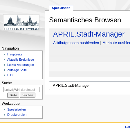
Spezialseite
Semantisches Browsen
Zur
Zur
APRIL.Stadt-Manager
Navigation
Suche
springen
springen
Attributgruppen ausblenden
Attribute ausble
Navigation
Hauptseite
Aktuelle Ereignisse
Letzte Änderungen
Zufällige Seite
Hilfe
Suche
Werkzeuge
Spezialseiten
Druckversion
Da