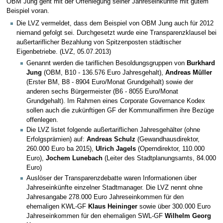
OBM Jung geht mit der Offenlegung seiner Jahreseinkünfte mit gutem
Beispiel voran.
Die LVZ vermeldet, dass dem Beispiel von OBM Jung auch für 2012
niemand gefolgt sei. Durchgesetzt wurde eine Transparenzklausel bei
außertariflicher Bezahlung von Spitzenposten städtischer
Eigenbetriebe. (LVZ, 05.07.2013)
Genannt werden die tariflichen Besoldungsgruppen von
Burkhard
Jung
(OBM, B10 - 136.576 Euro Jahresgehalt),
Andreas Müller
(Erster BM, B8 - 8904 Euro/Monat Grundgehalt) sowie der
anderen sechs Bürgermeister (B6 - 8055 Euro/Monat
Grundgehalt). Im Rahmen eines Corporate Governance Kodex
sollen auch die zukünftigen GF der Kommunalfirmen ihre Bezüge
offenlegen.
Die LVZ listet folgende außertariflichen Jahresgehälter (ohne
Erfolgsprämien) auf:
Andreas Schulz
(Gewandhausdirektor,
260.000 Euro ba 2015),
Ulrich Jagels
(Operndirektor, 110.000
Euro),
Jochem Lunebach
(Leiter des Stadtplanungsamts, 84.000
Euro)
Auslöser der Transparenzdebatte waren Informationen über
Jahreseinkünfte einzelner Stadtmanager. Die LVZ nennt ohne
Jahresangabe 278.000 Euro Jahreseinkommen für den
ehemaligen KWL-GF
Klaus Heininger
sowie über 300.000 Euro
Jahreseinkommen für den ehemaligen SWL-GF
Wilhelm Georg