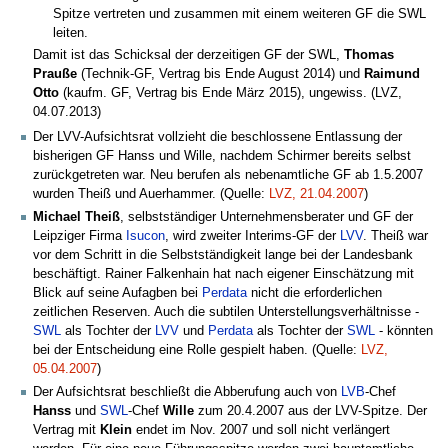
Spitze vertreten und zusammen mit einem weiteren GF die SWL
leiten.
Damit ist das Schicksal der derzeitigen GF der SWL,
Thomas
Prauße
(Technik-GF, Vertrag bis Ende August 2014) und
Raimund
Otto
(kaufm. GF, Vertrag bis Ende März 2015), ungewiss. (LVZ,
04.07.2013)
Der LVV-Aufsichtsrat vollzieht die beschlossene Entlassung der
bisherigen GF Hanss und Wille, nachdem Schirmer bereits selbst
zurückgetreten war. Neu berufen als nebenamtliche GF ab 1.5.2007
wurden Theiß und Auerhammer. (Quelle:
LVZ, 21.04.2007
)
Michael Theiß
, selbstständiger Unternehmensberater und GF der
Leipziger Firma
Isucon
, wird zweiter Interims-GF der
LVV
. Theiß war
vor dem Schritt in die Selbstständigkeit lange bei der Landesbank
beschäftigt. Rainer Falkenhain hat nach eigener Einschätzung mit
Blick auf seine Aufagben bei
Perdata
nicht die erforderlichen
zeitlichen Reserven. Auch die subtilen Unterstellungsverhältnisse -
SWL
als Tochter der
LVV
und
Perdata
als Tochter der
SWL
- könnten
bei der Entscheidung eine Rolle gespielt haben. (Quelle:
LVZ,
05.04.2007
)
Der Aufsichtsrat beschließt die Abberufung auch von
LVB
-Chef
Hanss
und
SWL
-Chef
Wille
zum 20.4.2007 aus der LVV-Spitze. Der
Vertrag mit
Klein
endet im Nov. 2007 und soll nicht verlängert