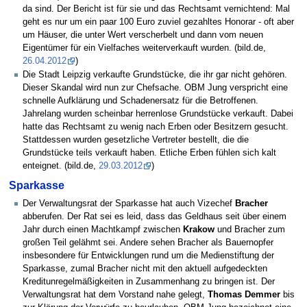
da sind. Der Bericht ist für sie und das Rechtsamt vernichtend: Mal
geht es nur um ein paar 100 Euro zuviel gezahltes Honorar - oft aber
um Häuser, die unter Wert verscherbelt und dann vom neuen
Eigentümer für ein Vielfaches weiterverkauft wurden. (bild.de,
26.04.2012
)
Die Stadt Leipzig verkaufte Grundstücke, die ihr gar nicht gehören.
Dieser Skandal wird nun zur Chefsache. OBM Jung verspricht eine
schnelle Aufklärung und Schadenersatz für die Betroffenen.
Jahrelang wurden scheinbar herrenlose Grundstücke verkauft. Dabei
hatte das Rechtsamt zu wenig nach Erben oder Besitzern gesucht.
Stattdessen wurden gesetzliche Vertreter bestellt, die die
Grundstücke teils verkauft haben. Etliche Erben fühlen sich kalt
enteignet. (bild.de,
29.03.2012
)
Sparkasse
Der Verwaltungsrat der Sparkasse hat auch Vizechef
Bracher
abberufen. Der Rat sei es leid, dass das Geldhaus seit über einem
Jahr durch einen Machtkampf zwischen
Krakow
und Bracher zum
großen Teil gelähmt sei. Andere sehen Bracher als Bauernopfer
insbesondere für Entwicklungen rund um die Medienstiftung der
Sparkasse, zumal Bracher nicht mit den aktuell aufgedeckten
Kreditunregelmäßigkeiten in Zusammenhang zu bringen ist. Der
Verwaltungsrat hat dem Vorstand nahe gelegt,
Thomas Demmer
bis