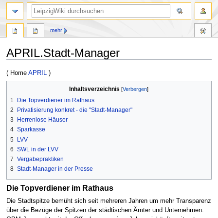
mehr
APRIL.Stadt-Manager
Zur
Zur
( Home
APRIL
)
Navigation
Suche
Inhaltsverzeichnis
springen
springen
1
Die Topverdiener im Rathaus
2
Privatisierung konkret - die "Stadt-Manager"
3
Herrenlose Häuser
4
Sparkasse
5
LVV
6
SWL in der LVV
7
Vergabepraktiken
8
Stadt-Manager in der Presse
Die Topverdiener im Rathaus
Die Stadtspitze bemüht sich seit mehreren Jahren um mehr Transparenz
über die Bezüge der Spitzen der städtischen Ämter und Unternehmen.