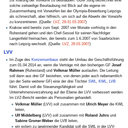
zur Klärung der Vorwürfe zu beurlauben. OBM Jung bezeichnet eine
solche zeitweilige Beurlaubung mit Blick auf die eigene im
Zusammenhang mit Vorwürfen bei der Olympia-Bewerbung Leipzigs
als schmerzhaft, aber hilfreich, um sich auf die Abwehr der Vorwürfe
zu konzentrieren. (Quelle:
LVZ, 29-31.03.2007
)
Krakow wird bereits zum Sept. 2007 vier Monate vorfristig in den
Ruhestand gehen und den Chef-Sessel für seinen Nachfolger
Langenfeld freimachen, der bereits zum 1.6.2007 von Saarbrücken
nach Leipzig wechselt. (Quelle:
LVZ, 28.03.2007
)
LVV
Im Zuge des
Konzernumbaus
steht der Umbau der Geschäftsführung
zum 01.04.2014 an, wenn die Verträge mit den bisherigen GF
Josef
Rahmen
(Ruhestand) und
Volkmar Müller
auslaufen. Die Leitung
soll dann aus drei GF bestehen, von denen jeder auch nebenamtlich
(an der Seite weiterer GF) eine der drei Töchter
SWL
,
KWL
,
LVB
führt. Damit soll die Steuerungsfähigkeit und
Unternehmensverzahnung auf der Ebene der LVV verbessert werden.
Im LVZ-Bericht werden als Personalien gehandelt:
Volkmar Müller
(LVV) soll zusammen mit
Ulrich Meyer
die KWL
leiten,
Ulf Middelberg
(LVV) soll zusammen mit
Roland Juhrs
und
Sabine Groner-Weber
die LVB leiten,
ein extern zu gewinnender Kandidat soll die SWL in der LVV-