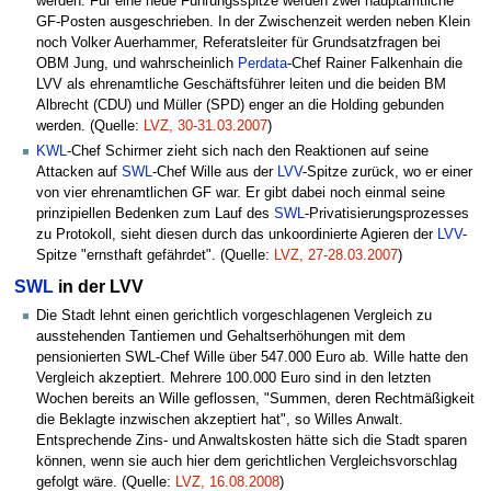
werden. Für eine neue Führungsspitze werden zwei hauptamtliche
GF-Posten ausgeschrieben. In der Zwischenzeit werden neben Klein
noch Volker Auerhammer, Referatsleiter für Grundsatzfragen bei
OBM Jung, und wahrscheinlich
Perdata
-Chef Rainer Falkenhain die
LVV als ehrenamtliche Geschäftsführer leiten und die beiden BM
Albrecht (CDU) und Müller (SPD) enger an die Holding gebunden
werden. (Quelle:
LVZ, 30-31.03.2007
)
KWL
-Chef Schirmer zieht sich nach den Reaktionen auf seine
Attacken auf
SWL
-Chef Wille aus der
LVV
-Spitze zurück, wo er einer
von vier ehrenamtlichen GF war. Er gibt dabei noch einmal seine
prinzipiellen Bedenken zum Lauf des
SWL
-Privatisierungsprozesses
zu Protokoll, sieht diesen durch das unkoordinierte Agieren der
LVV
-
Spitze "ernsthaft gefährdet". (Quelle:
LVZ, 27-28.03.2007
)
SWL
in der LVV
Die Stadt lehnt einen gerichtlich vorgeschlagenen Vergleich zu
ausstehenden Tantiemen und Gehaltserhöhungen mit dem
pensionierten SWL-Chef Wille über 547.000 Euro ab. Wille hatte den
Vergleich akzeptiert. Mehrere 100.000 Euro sind in den letzten
Wochen bereits an Wille geflossen, "Summen, deren Rechtmäßigkeit
die Beklagte inzwischen akzeptiert hat", so Willes Anwalt.
Entsprechende Zins- und Anwaltskosten hätte sich die Stadt sparen
können, wenn sie auch hier dem gerichtlichen Vergleichsvorschlag
gefolgt wäre. (Quelle:
LVZ, 16.08.2008
)