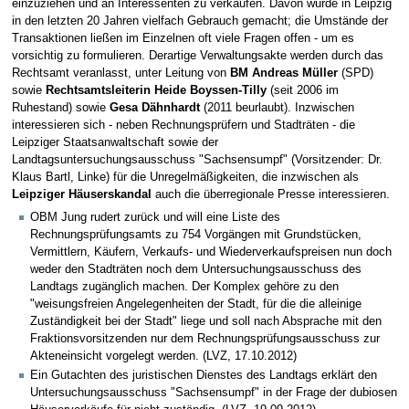
einzuziehen und an Interessenten zu verkaufen. Davon wurde in Leipzig
in den letzten 20 Jahren vielfach Gebrauch gemacht; die Umstände der
Transaktionen ließen im Einzelnen oft viele Fragen offen - um es
vorsichtig zu formulieren. Derartige Verwaltungsakte werden durch das
Rechtsamt veranlasst, unter Leitung von
BM Andreas Müller
(SPD)
sowie
Rechtsamtsleiterin Heide Boyssen-Tilly
(seit 2006 im
Ruhestand) sowie
Gesa Dähnhardt
(2011 beurlaubt). Inzwischen
interessieren sich - neben Rechnungsprüfern und Stadträten - die
Leipziger Staatsanwaltschaft sowie der
Landtagsuntersuchungsausschuss "Sachsensumpf" (Vorsitzender: Dr.
Klaus Bartl, Linke) für die Unregelmäßigkeiten, die inzwischen als
Leipziger Häuserskandal
auch die überregionale Presse interessieren.
OBM Jung rudert zurück und will eine Liste des
Rechnungsprüfungsamts zu 754 Vorgängen mit Grundstücken,
Vermittlern, Käufern, Verkaufs- und Wiederverkaufspreisen nun doch
weder den Stadträten noch dem Untersuchungsausschuss des
Landtags zugänglich machen. Der Komplex gehöre zu den
"weisungsfreien Angelegenheiten der Stadt, für die die alleinige
Zuständigkeit bei der Stadt" liege und soll nach Absprache mit den
Fraktionsvorsitzenden nur dem Rechnungsprüfungsausschuss zur
Akteneinsicht vorgelegt werden. (LVZ, 17.10.2012)
Ein Gutachten des juristischen Dienstes des Landtags erklärt den
Untersuchungsausschuss "Sachsensumpf" in der Frage der dubiosen