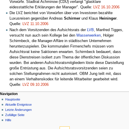
Vorwürfe. Stadtrat Achminow (CDU) verlangt "glasklare
eidesstattliche Erklärungen der Manager". Quelle:
LVZ 16.10.2006
Die LVZ berichtet von Vorwürfen über von Investoren bezahlte
Luxusreisen gegenüber Andreas
Schirmer
und Klaus
Heininger
.
Quelle:
LVZ 11.10.2006
Nach dem Vorsitzenden des Aufsichtsrats der
LVB
, Manfred Tigges,
versucht nun auch sein Kollege bei den
Wasserwerken
, Holger
Schirmbeck, die Manager-Affäre in städtischen Unternehmen
herunterzuspielen. Die kommunalen Firmenchefs müssen vom
Aufsichtsrat keine Saktionen erwarten. Schirmbeck bedauert, dass
diese Dienstreisen isoliert zum Thema der öffentlichen Diskussion
wurden. Bei anderen Aufsichtsratsmitgliedern löste diese Darstellung
große Entrüstung aus. Die Aufsichtsratsvorsitzenden seien zu
solchen Stellungnahmen nicht autorisiert. OBM Jung teilt mit, dass
an einem Verhaltenskodex für leitende Mitarbeiter gearbeitet wird.
Quelle:
LVZ 09.10.2006
Navigation
Hauptseite
Aktuelle Ereignisse
Letzte Änderungen
Zufällige Seite
Hilfe