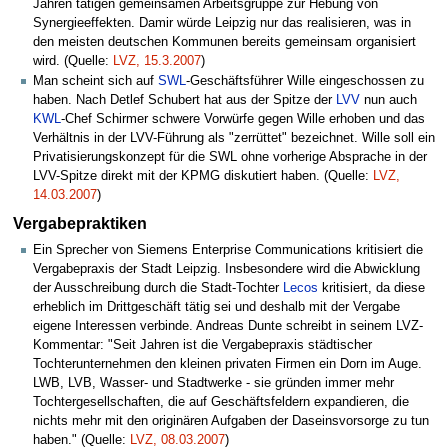
Jahren tätigen gemeinsamen Arbeitsgruppe zur Hebung von
Synergieeffekten. Damir würde Leipzig nur das realisieren, was in
den meisten deutschen Kommunen bereits gemeinsam organisiert
wird. (Quelle:
LVZ, 15.3.2007
)
Man scheint sich auf
SWL
-Geschäftsführer Wille eingeschossen zu
haben. Nach Detlef Schubert hat aus der Spitze der
LVV
nun auch
KWL
-Chef Schirmer schwere Vorwürfe gegen Wille erhoben und das
Verhältnis in der LVV-Führung als "zerrüttet" bezeichnet. Wille soll ein
Privatisierungskonzept für die SWL ohne vorherige Absprache in der
LVV-Spitze direkt mit der KPMG diskutiert haben. (Quelle:
LVZ,
14.03.2007
)
Vergabepraktiken
Ein Sprecher von Siemens Enterprise Communications kritisiert die
Vergabepraxis der Stadt Leipzig. Insbesondere wird die Abwicklung
der Ausschreibung durch die Stadt-Tochter
Lecos
kritisiert, da diese
erheblich im Drittgeschäft tätig sei und deshalb mit der Vergabe
eigene Interessen verbinde. Andreas Dunte schreibt in seinem LVZ-
Kommentar: "Seit Jahren ist die Vergabepraxis städtischer
Tochterunternehmen den kleinen privaten Firmen ein Dorn im Auge.
LWB, LVB, Wasser- und Stadtwerke - sie gründen immer mehr
Tochtergesellschaften, die auf Geschäftsfeldern expandieren, die
nichts mehr mit den originären Aufgaben der Daseinsvorsorge zu tun
haben." (Quelle:
LVZ, 08.03.2007
)