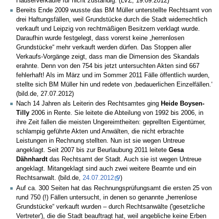
Häuserverkäufe für nicht zuständig. (LVZ, 19.09.2012)
Bereits Ende 2009 wusste das BM Müller unterstellte Rechtsamt von
drei Haftungsfällen, weil Grundstücke durch die Stadt widerrechtlich
verkauft und Leipzig von rechtmäßigen Besitzern verklagt wurde.
Daraufhin wurde festgelegt, dass vorerst keine „herrenlosen
Grundstücke“ mehr verkauft werden dürfen. Das Stoppen aller
Verkaufs-Vorgänge zeigt, dass man die Dimension des Skandals
erahnte. Denn von den 754 bis jetzt untersuchten Akten sind 667
fehlerhaft! Als im März und im Sommer 2011 Fälle öffentlich wurden,
stellte sich BM Müller hin und redete von ‚bedauerlichen Einzelfällen.‘
(bild.de, 27.07.2012)
Nach 14 Jahren als Leiterin des Rechtsamtes ging
Heide Boysen-
Tilly
2006 in Rente. Sie leitete die Abteilung von 1992 bis 2006, in
ihre Zeit fallen die meisten Ungereimtheiten: geprellten Eigentümer,
schlampig geführte Akten und Anwälten, die nicht erbrachte
Leistungen in Rechnung stellten. Nun ist sie wegen Untreue
angeklagt. Seit 2007 bis zur Beurlaubung 2011 leitete
Gesa
Dähnhardt
das Rechtsamt der Stadt. Auch sie ist wegen Untreue
angeklagt. Mitangeklagt sind auch zwei weitere Beamte und ein
Rechtsanwalt. (bild.de,
24.07.2012
)
Auf ca. 300 Seiten hat das Rechnungsprüfungsamt die ersten 25 von
rund 750 (!) Fällen untersucht, in denen so genannte „herrenlose
Grundstücke“ verkauft wurden – durch Rechtsanwälte ('gesetzliche
Vertreter'), die die Stadt beauftragt hat, weil angebliche keine Erben