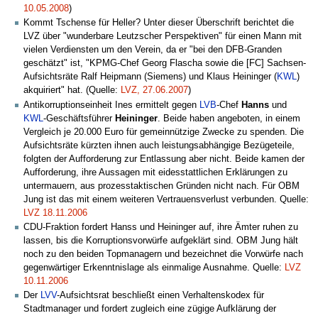
10.05.2008
)
Kommt Tschense für Heller? Unter dieser Überschrift berichtet die
LVZ über "wunderbare Leutzscher Perspektiven" für einen Mann mit
vielen Verdiensten um den Verein, da er "bei den DFB-Granden
geschätzt" ist, "KPMG-Chef Georg Flascha sowie die [FC] Sachsen-
Aufsichtsräte Ralf Heipmann (Siemens) und Klaus Heininger (
KWL
)
akquiriert" hat. (Quelle:
LVZ, 27.06.2007
)
Antikorruptionseinheit Ines ermittelt gegen
LVB
-Chef
Hanns
und
KWL
-Geschäftsführer
Heininger
. Beide haben angeboten, in einem
Vergleich je 20.000 Euro für gemeinnützige Zwecke zu spenden. Die
Aufsichtsräte kürzten ihnen auch leistungsabhängige Bezügeteile,
folgten der Aufforderung zur Entlassung aber nicht. Beide kamen der
Aufforderung, ihre Aussagen mit eidesstattlichen Erklärungen zu
untermauern, aus prozesstaktischen Gründen nicht nach. Für OBM
Jung ist das mit einem weiteren Vertrauensverlust verbunden. Quelle:
LVZ 18.11.2006
CDU-Fraktion fordert Hanss und Heininger auf, ihre Ämter ruhen zu
lassen, bis die Korruptionsvorwürfe aufgeklärt sind. OBM Jung hält
noch zu den beiden Topmanagern und bezeichnet die Vorwürfe nach
gegenwärtiger Erkenntnislage als einmalige Ausnahme. Quelle:
LVZ
10.11.2006
Der
LVV
-Aufsichtsrat beschließt einen Verhaltenskodex für
Stadtmanager und fordert zugleich eine zügige Aufklärung der