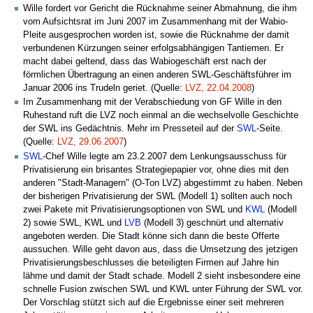
Wille fordert vor Gericht die Rücknahme seiner Abmahnung, die ihm
vom Aufsichtsrat im Juni 2007 im Zusammenhang mit der Wabio-
Pleite ausgesprochen worden ist, sowie die Rücknahme der damit
verbundenen Kürzungen seiner erfolgsabhängigen Tantiemen. Er
macht dabei geltend, dass das Wabiogeschäft erst nach der
förmlichen Übertragung an einen anderen SWL-Geschäftsführer im
Januar 2006 ins Trudeln geriet. (Quelle:
LVZ, 22.04.2008
)
Im Zusammenhang mit der Verabschiedung von GF Wille in den
Ruhestand ruft die LVZ noch einmal an die wechselvolle Geschichte
der SWL ins Gedächtnis. Mehr im Presseteil auf der
SWL
-Seite.
(Quelle:
LVZ, 29.06.2007
)
SWL
-Chef Wille legte am 23.2.2007 dem Lenkungsausschuss für
Privatisierung ein brisantes Strategiepapier vor, ohne dies mit den
anderen "Stadt-Managern" (O-Ton LVZ) abgestimmt zu haben. Neben
der bisherigen Privatisierung der SWL (Modell 1) sollten auch noch
zwei Pakete mit Privatisierungsoptionen von SWL und
KWL
(Modell
2) sowie SWL, KWL und
LVB
(Modell 3) geschnürt und alternativ
angeboten werden. Die Stadt könne sich dann die beste Offerte
aussuchen. Wille geht davon aus, dass die Umsetzung des jetzigen
Privatisierungsbeschlusses die beteiligten Firmen auf Jahre hin
lähme und damit der Stadt schade. Modell 2 sieht insbesondere eine
schnelle Fusion zwischen SWL und KWL unter Führung der SWL vor.
Der Vorschlag stützt sich auf die Ergebnisse einer seit mehreren