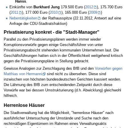
Hanss
.
Einkünfte von
Burkhard Jung
179.500 Euro (
2012
), 175.700 Euro
(
2011
), 177.000 Euro (
2010
), 165.000 Euro (
2009
)
Nebentätigkeiten
der Rathausspitze (22.11.2012, Antwort auf eine
Anfrage der CDU-Stadtratsfraktion)
Privatisierung konkret - die "Stadt-Manager"
Parallel zu den Privatisierungsplänen werden immer wieder
Korruptionsvorwürfe gegen einige Geschäftsführer von unter
Privatisierungsabsicht stehenden kommunalen Unternehmen laut. Die
Geschäftsführungen hatten sich in der Öffentlichkeit weitgehend kritisch
gegen die Privatisierungspläne in Stellung gebracht.
Gewisse Analogien zur Zerschlagung des BfB und den
Vorwürfen gegen
Matthias von Hermanni
sind nicht zu übersehen. Diese sind
inzwischen von höchsten bundesdeutschen Gerichten kassiert worden.
Die Lähmung des BfB zum entscheidenden Zeitpunkt durch diese
Vorwürfe war bei dessen Umstrukturierung (d.h. Abwicklung) gleichwohl
hilfreich.
Herrenlose Häuser
Die Stadtverwaltung hat die Möglichkeit, "herrenlose Häuser" nach
ausführlicher Untersuchung der Umstände und Suche nach den
rechtmäßigen Eigentümern im Rahmen eines Verwaltungsakts