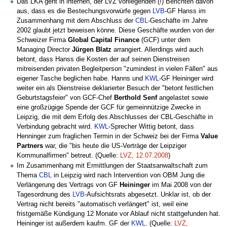
Das LKA geht in internen, der LVZ vorliegenden (!) Berichten davon
aus, dass es die Bestechungsvorwürfe gegen
LVB
-GF Hanss im
Zusammenhang mit dem Abschluss der
CBL
-Geschäfte im Jahre
2002 glaubt jetzt beweisen könne. Diese Geschäfte wurden von der
Schweizer Firma
Global Capital Finance
(GCF) unter dem
Managing Director
Jürgen Blatz
arrangiert. Allerdings wird auch
betont, dass Hanss die Kosten der auf seinen Dienstreisen
mitreisenden privaten Begleitperson "zumindest in vielen Fällen" aus
eigener Tasche beglichen habe. Hanns und
KWL
-GF Heininger wird
weiter ein als Dienstreise deklarierter Besuch der "betont festlichen
Geburtstagsfeier" von GCF-Chef
Berthold Senf
angelastet sowie
eine großzügige Spende der GCF für gemeinnützige Zwecke in
Leipzig, die mit dem Erfolg des Abschlusses der CBL-Geschäfte in
Verbindung gebracht wird.
KWL
-Sprecher Wittig betont, dass
Henninger zum fraglichen Termin in der Schweiz bei der Firma
Value
Partners
war, die "bis heute die US-Verträge der Leipziger
Kommunalfirmen" betreut. (Quelle:
LVZ, 12.07.2008
)
Im Zusammenhang mit Ermittlungen der Staatsanwaltschaft zum
Thema
CBL
in Leipzig wird nach Intervention von OBM Jung die
Verlängerung des Vertrags von GF
Heininger
im Mai 2008 von der
Tagesordnung des
LVB
-Aufsichtsrats abgesetzt. Unklar ist, ob der
Vertrag nicht bereits "automatisch verlängert" ist, weil eine
fristgemäße Kündigung 12 Monate vor Ablauf nicht stattgefunden hat.
Heininger ist außerdem kaufm. GF der
KWL
. (Quelle:
LVZ,