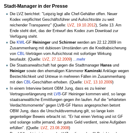
Stadt-Manager in der Presse
Die LVZ berichtet: "Leipzig legt alle Chef-Gehälter offen. Neuer
Kodex verpflichtet Geschäftsführer und Aufsichtsräte zu weit
reichender Transparenz" (Quelle:
LVZ, 19.10.2012
), Seite 13. Am
Ende steht dort, das der Entwurf des Kodex zum Download zur
Verfügung steht.
Die
KWL
-GF
Heininger
und
Schirmer
werden am 22.12.2009 im
Zusammenhang mit dubiosen Umständen um die Kreditabsicherung
von
CBL
-Verträgen vom Aufsichtsrat mit sofortiger Wirkung
beurlaubt. (Quelle:
LVZ, 27.12.2009
)
...mehr
Die Staatsanwaltschaft hat gegen die Stadtmanager
Hanss
und
Heiniger
sowie den ehemaligen Kämmerer
Kaminski
Anklage wegen
Bestechlichkeit und Untreue in mehreren Fällen im Zusammenhang
mit den
CBL
-Geschäften erhoben. (Quelle:
LVZ, 13.10.2009
)
In einem Interview betont OBM Jung, dass es zu keiner
Vertragsverlängerung mit
LVB
-GF Heininger kommen wird, so lange
staatsanwaltliche Ermittlungen gegen ihn laufen. Auf die "erhärteten
Verdachtsmomente" gegen LVB-GF Hanss angesprochen betont
OBM Jung, dass die Unschuldsvermutung gilt, so lange kein
gegenteiliger Beweis erbracht ist. "Er hat einen Vertrag und ist GF
und solange sollte jemand, der gutes Geld verdient, seine Aufgaben
erfüllen". (Quelle:
LVZ, 23.08.2008
)