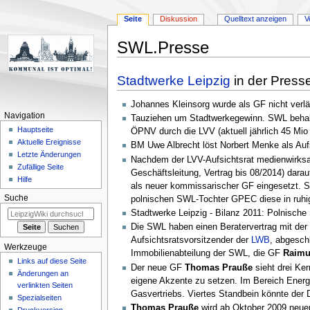
Seite
Diskussion
Quelltext anzeigen
V
SWL.Presse
Zur
Zur
Stadtwerke Leipzig
in der Press
Navigation
Suche
springen
springen
Johannes Kleinsorg wurde als GF nicht verlä
Navigation
Tauziehen um Stadtwerkegewinn. SWL behalte
Hauptseite
ÖPNV durch die LVV (aktuell jährlich 45 Mio
Aktuelle Ereignisse
BM Uwe Albrecht löst Norbert Menke als Aufs
Letzte Änderungen
Nachdem der LVV-Aufsichtsrat medienwirksa
Zufällige Seite
Geschäftsleitung, Vertrag bis 08/2014) dar
Hilfe
als neuer kommissarischer GF eingesetzt. Sta
Suche
polnischen SWL-Tochter GPEC diese in ruhige
Stadtwerke Leipzig - Bilanz 2011: Polnische
Die SWL haben einen Beratervertrag mit der 
Aufsichtsratsvorsitzender der
LWB
, abgesch
Werkzeuge
Immobilienabteilung der SWL, die GF
Raimu
Links auf diese Seite
Der neue GF
Thomas Prauße
sieht drei Ke
Änderungen an
eigene Akzente zu setzen. Im Bereich Energi
verlinkten Seiten
Gasvertriebs. Viertes Standbein könnte der 
Spezialseiten
Thomas Prauße
wird ab Oktober 2009 neue