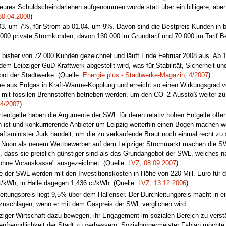
teures Schuldscheindarlehen aufgenommen wurde statt über ein billigere, aber
30.04.2008
)
3. um 7%, für Strom ab 01.04. um 9%. Davon sind die Bestpreis-Kunden in be
.000 private Stromkunden, davon 130.000 im Grundtarif und 70.000 im Tarif Be
bisher von 72.000 Kunden gezeichnet und läuft Ende Februar 2008 aus. Ab 1.
dem Leipziger GuD-Kraftwerk abgestellt wird, was für Stabilität, Sicherheit
t der Stadtwerke. (Quelle:
Energie plus - Stadtwerke-Magazin, 4/2007
)
 aus Erdgas in Kraft-Wärme-Kopplung und erreicht so einen Wirkungsgrad vo
mit fossilen Brennstoffen betrieben werden, um den CO_2-Ausstoß weiter zu 
 4/2007
)
ztentgelte haben die Argumente der SWL für deren relativ hohen Entgelte of
 ist und konkurrierende Anbieter um Leipzig weiterhin einen Bogen machen we
tsminister Jurk handelt, um die zu verkaufende Braut noch einmal recht zu
uon als neuem Wettbewerber auf dem Leipziger Strommarkt machen die SWL
, dass sie preislich günstiger sind als das Grundangebot der SWL, welches n
r ohne Vorauskasse" ausgezeichnet. (Quelle:
LVZ, 08.09.2007
)
 der SWL werden mit den Investitionskosten in Höhe von 220 Mill. Euro für d
ct/kWh, in Halle dagegen 1,436 ct/kWh. (Quelle:
LVZ, 13.12.2006
)
eitungspreis liegt 9,5% über dem Hallenser. Der Durchleitungpreis macht in 
zuschlagen, wenn er mit dem Gaspreis der SWL verglichen wird.
iger Wirtschaft dazu bewegen, ihr Engagement im sozialen Bereich zu vers
ienfreundlichkeit der Stadt zu verbessern. Sozialbürgermeister Fabian möch