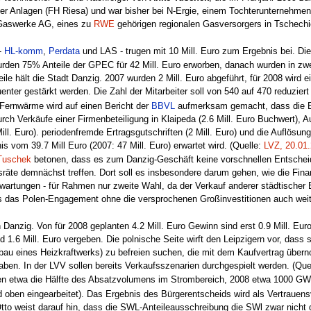
ller Anlagen (FH Riesa) und war bisher bei N-Ergie, einem Tochterunternehmen
 Gaswerke AG, eines zu
RWE
gehörigen regionalen Gasversorgers in Tschechie
-
HL-komm
,
Perdata
und LAS - trugen mit 10 Mill. Euro zum Ergebnis bei. Die
n 75% Anteile der GPEC für 42 Mill. Euro erworben, danach wurden in zwei
le hält die Stadt Danzig. 2007 wurden 2 Mill. Euro abgeführt, für 2008 wird ein
enter gestärkt werden. Die Zahl der Mitarbeiter soll von 540 auf 470 reduzier
ernwärme wird auf einen Bericht der
BBVL
aufmerksam gemacht, dass die Er
durch Verkäufe einer Firmenbeteiligung in Klaipeda (2.6 Mill. Euro Buchwert), 
ill. Euro). periodenfremde Ertragsgutschriften (2 Mill. Euro) und die Auflösu
s vom 39.7 Mill Euro (2007: 47 Mill. Euro) erwartet wird. (Quelle:
LVZ, 20.01
Tuschek
betonen, dass es zum Danzig-Geschäft keine vorschnellen Entscheid
sräte demnächst treffen. Dort soll es insbesondere darum gehen, wie die Finanz
 Erwartungen - für Rahmen nur zweite Wahl, da der Verkauf anderer städtischer 
ss das Polen-Engagement ohne die versprochenen Großinvestitionen auch weit
 Danzig. Von für 2008 geplanten 4.2 Mill. Euro Gewinn sind erst 0.9 Mill. Eu
d 1.6 Mill. Euro vergeben. Die polnische Seite wirft den Leipzigern vor, das
eubau eines Heizkraftwerks) zu befreien suchen, die mit dem Kaufvertrag über
aben. In der LVV sollen bereits Verkaufsszenarien durchgespielt werden. (Que
en etwa die Hälfte des Absatzvolumens im Strombereich, 2008 etwa 1000 GW
nd oben eingearbeitet). Das Ergebnis des Bürgerentscheids wird als Vertrauen
o weist darauf hin, dass die SWL-Anteileausschreibung die SWl zwar nicht d