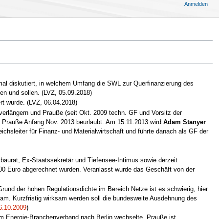
Anmelden
mal diskutiert, in welchem Umfang die SWL zur Querfinanzierung des
en und sollen. (LVZ, 05.09.2018)
rt wurde. (LVZ, 06.04.2018)
verlängern und Prauße (seit Okt. 2009 techn. GF und Vorsitz der
e Prauße Anfang Nov. 2013 beurlaubt. Am 15.11.2013 wird
Adam Stanyer
chsleiter für Finanz- und Materialwirtschaft und führte danach als GF der
tbaurat, Ex-Staatssekretär und Tiefensee-Intimus sowie derzeit
00 Euro abgerechnet wurden. Veranlasst wurde das Geschäft von der
und der hohen Regulationsdichte im Bereich Netze ist es schwierig, hier
ksam. Kurzfristig wirksam werden soll die bundesweite Ausdehnung des
6.10.2009
)
um Energie-Branchenverband nach Berlin wechselte. Prauße ist