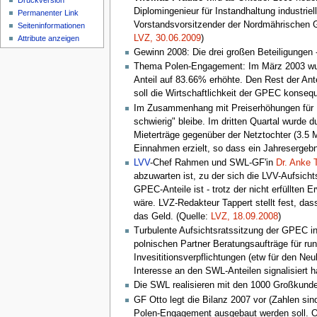
Druckversion
Diplomingenieur für Instandhaltung industrie
Permanenter Link
Vorstandsvorsitzender der Nordmährischen
Seiten­informationen
LVZ, 30.06.2009
)
Attribute anzeigen
Gewinn 2008: Die drei großen Beteiligungen 
Thema Polen-Engagement: Im März 2003 wurde
Anteil auf 83.66% erhöhte. Den Rest der Antei
soll die Wirtschaftlichkeit der GPEC konsequ
Im Zusammenhang mit Preiserhöhungen für F
schwierig" bleibe. Im dritten Quartal wurde 
Mieterträge gegenüber der Netztochter (3.5 M
Einnahmen erzielt, so dass ein Jahresergebni
LVV
-Chef Rahmen und SWL-GF'in
Dr. Anke 
abzuwarten ist, zu der sich die LVV-Aufsicht
GPEC-Anteile ist - trotz der nicht erfüllten
wäre. LVZ-Redakteur Tappert stellt fest, da
das Geld. (Quelle:
LVZ, 18.09.2008
)
Turbulente Aufsichtsratssitzung der GPEC in
polnischen Partner Beratungsaufträge für run
Invesititionsverpflichtungen (etw für den N
Interesse an den SWL-Anteilen signalisiert h
Die SWL realisieren mit den 1000 Großkund
GF Otto legt die Bilanz 2007 vor (Zahlen si
Polen-Engagement ausgebaut werden soll. Ott