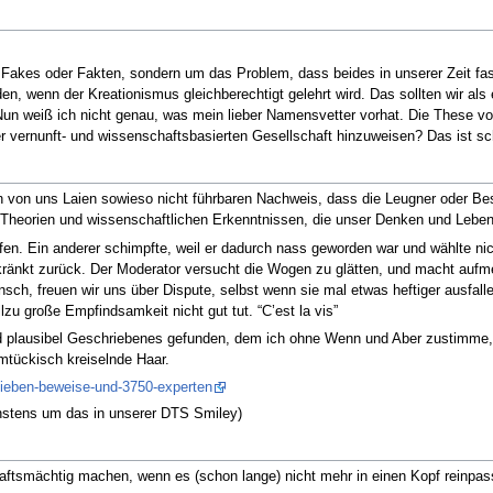
 Fakes oder Fakten, sondern um das Problem, dass beides in unserer Zeit fast 
den, wenn der Kreationismus gleichberechtigt gelehrt wird. Das sollten wir als
Nun weiß ich nicht genau, was mein lieber Namensvetter vorhat. Die These 
r vernunft- und wissenschaftsbasierten Gesellschaft hinzuweisen? Das ist sc
en von uns Laien sowieso nicht führbaren Nachweis, dass die Leugner oder 
Theorien und wissenschaftlichen Erkenntnissen, die unser Denken und Lebe
en. Ein anderer schimpfte, weil er dadurch nass geworden war und wählte nicht
ränkt zurück. Der Moderator versucht die Wogen zu glätten, und macht aufme
sch, freuen wir uns über Dispute, selbst wenn sie mal etwas heftiger ausfal
llzu große Empfindsamkeit nicht gut tut. “C’est la vis”
 plausibel Geschriebenes gefunden, dem ich ohne Wenn und Aber zustimme, a
imtückisch kreiselnde Haar.
sieben-beweise-und-3750-experten
hstens um das in unserer DTS Smiley)
aftsmächtig machen, wenn es (schon lange) nicht mehr in einen Kopf reinpas