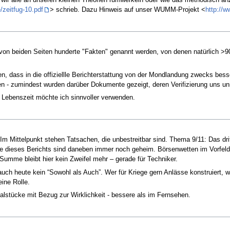
 wir alle an unseren kleinen Theorien rumwerkeln oder wie das methodisch a
/zeitfug-10.pdf
> schrieb. Dazu Hinweis auf unser WUMM-Projekt <
http://
von beiden Seiten hunderte "Fakten" genannt werden, von denen natürlich >
n, dass in die offiziellle Berichterstattung von der Mondlandung zwecks bess
 - zumindest wurden darüber Dokumente gezeigt, deren Verifizierung uns unmög
 Lebenszeit möchte ich sinnvoller verwenden.
p: Im Mittelpunkt stehen Tatsachen, die unbestreitbar sind. Thema 9/11: Das d
Teile dieses Berichts sind daneben immer noch geheim. Börsenwetten im Vorfel
 Summe bleibt hier kein Zweifel mehr – gerade für Techniker.
auch heute kein “Sowohl als Auch”. Wer für Kriege gern Anlässe konstruiert, w
ine Rolle.
nalstücke mit Bezug zur Wirklichkeit - bessere als im Fernsehen.