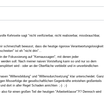
lle Kehrseite sagt "nicht verifizierbar, nicht realisierbar, missbrauchbar,
t mir schmerzhaft bewusst, dass die heutige rigorose Verantwortungslosigkeit
eiten" ist eh "nicht drin"...
r in der Fokussierung auf "Kernaussagen", mit denen jeder
werden soll. Nach meiner naiven Vorstellung kann so und nur so dem
plittert wird - oder an der Oberfläche verbleibt und in unverbindlichen
asen "Willensbildung" und "Willensdurchsetzung" klar unterscheidet. Ganz
gen Misserfolge der gesellschaftlichen Gegenkräfte entstehen großenteils
nd dort in aller Regel Schaden anrichten ;-) ;-)
- also für einen großen Teil der heutigen "Arbeiterklasse"?!? Dennoch wird