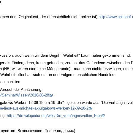
n.
en dem Originaltext, der offensichtlich nicht online ist)
http://www.philohof.
skussion, auch wenn wir dem Begriff "Wahrheit" kaum näher gekommen sind:
iger als Finden, denn, kaum gefunden, zerrinnt das Gefundene zwischen den F
en (NB: wir waren eine reine Männerrunde) - man kann nichts erzwingen, es s
. Wahrheit offenbart sich erst in den Folgen menschlichen Handelns.
ionspunkten:
 Versuch der Annäherung:
be/SeminarWissen/2016-06-28
Bulgakows Werken 12.09.18 um 19 Uhr" - gelesen wurde aus "Die verhängnisvoll
aebe-liest-aus-michael-a-bulgakows-werken-12-09-18-2
ung:
https://de.wikipedia.org/wiki/Die_verhängnisvollen_Eier
бщее чувство. Возвышенное. После падения»)