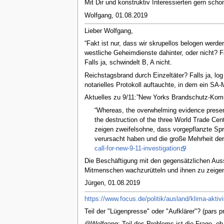
Mit Dir und konstruktiv Interessierten gern scho
Wolfgang, 01.08.2019
Lieber Wolfgang,
“Fakt ist nur, dass wir skrupellos belogen wer
westliche Geheimdienste dahinter, oder nicht? F
Falls ja, schwindelt B, A nicht.
Reichstagsbrand durch Einzeltäter? Falls ja, l
notarielles Protokoll auftauchte, in dem ein SA
Aktuelles zu 9/11:”New Yorks Brandschutz-Komm
“Whereas, the overwhelming evidence present
the destruction of the three World Trade Cent
zeigen zweifelsohne, dass vorgepflanzte Spr
verursacht haben und die große Mehrheit d
call-for-new-9-11-investigation
Die Beschäftigung mit den gegensätzlichen Aus
Mitmenschen wachzurütteln und ihnen zu zeigen
Jürgen, 01.08.2019
https://www.focus.de/politik/ausland/klima-aktiv
Teil der "Lügenpresse" oder "Aufklärer"? (pars 