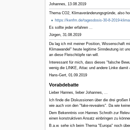
Johannes, 13.08.2019
Thema CO2, Klimaveränderungsgründe, also hochpo
https://kenfm.de/tagesdosis-30-8-2019-klimab
Es sollte jeder erfahren ...
Jürgen, 31.08.2019
Da lag ich mit meiner Position, Wissenschaft m
Klimawandel" heute legitime Sinndeutung ist un
an diese Fleischtöpfe ran will.
Interessant für mich, dass dieses "falsche Bewu
wenig die LINKE, Attac und andere Linke damit
Hans-Gert, 01.09.2019
Vorabdebatte
Lieber Hannes, lieber Johannes, ...
Ich finde die Diskussionen über die drei große
wie auch von den "fake-revealers". Da wie keine(
Dem Bekenntnis von Hannes Schroth zur Relevanz 
einen konstruktiven Ansatz einbringen zu könne
B.a.w. sehe ich beim Thema "Europa" noch überre