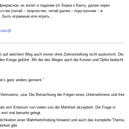
красное, их взлет и падение (от Берка к Канту, далее через
стве (читай – творчестве, читай далее – подстрочник – в
». Быть играемым или играть…
late
.
itt auf welchem Weg auch immer ohne Zielvorstellung nicht auskommt. Die
rden Kriege geführt. Mit der des Weges auch die Kosten und Opfer bedacht
at’s ganz anders gemeint.”
s, Vermutens, usw. Die Betrachtung der Folgen eines Unternehmens und ihre
 ein! Kriterium von vielen von der Mehrheit akzeptiert. Die Frage in
rst mal beiseite gelegt.
glichkeiten einer Wahrheitsfindung hinweist und auch das komplette Thema,
rheit gibt.