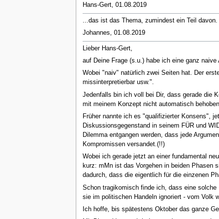
Hans-Gert, 01.08.2019
...das ist das Thema, zumindest ein Teil davon.
Johannes, 01.08.2019
Lieber Hans-Gert,
auf Deine Frage (s.u.) habe ich eine ganz naive 
Wobei "naiv" natürlich zwei Seiten hat. Der erste
missinterpretierbar usw.".
Jedenfalls bin ich voll bei Dir, dass gerade die
mit meinem Konzept nicht automatisch behoben w
Früher nannte ich es "qualifizierter Konsens", j
Diskussionsgegenstand in seinem FÜR und WIDER
Dilemma entgangen werden, dass jede Argumentatio
Kompromissen versandet.(!!)
Wobei ich gerade jetzt an einer fundamental n
kurz: mMn ist das Vorgehen in beiden Phasen sin
dadurch, dass die eigentlich für die einzenen P
Schon tragikomisch finde ich, dass eine solche D
sie im politischen Handeln ignoriert - vom Volk 
Ich hoffe, bis spätestens Oktober das ganze Ge