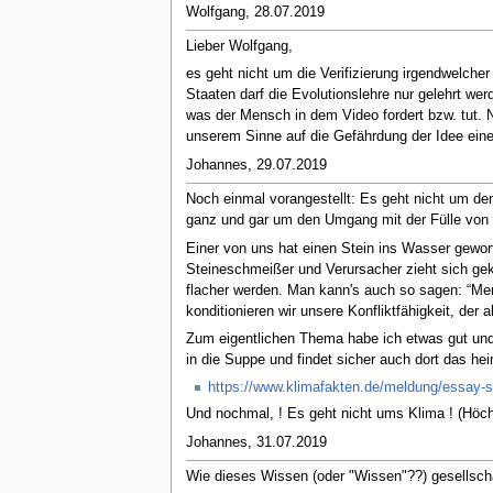
Wolfgang, 28.07.2019
Lieber Wolfgang,
es geht nicht um die Verifizierung irgendwelcher
Staaten darf die Evolutionslehre nur gelehrt wer
was der Mensch in dem Video fordert bzw. tut. 
unserem Sinne auf die Gefährdung der Idee eine
Johannes, 29.07.2019
Noch einmal vorangestellt: Es geht nicht um d
ganz und gar um den Umgang mit der Fülle von 
Einer von uns hat einen Stein ins Wasser geworf
Steineschmeißer und Verursacher zieht sich gek
flacher werden. Man kann's auch so sagen: “Men
konditionieren wir unsere Konfliktfähigkeit, der a
Zum eigentlichen Thema habe ich etwas gut und
in die Suppe und findet sicher auch dort das he
https://www.klimafakten.de/meldung/essay-
Und nochmal, ! Es geht nicht ums Klima ! (Höc
Johannes, 31.07.2019
Wie dieses Wissen (oder "Wissen"??) gesellsch