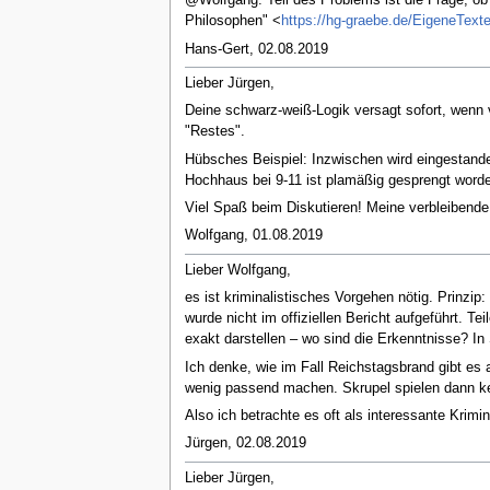
@Wolfgang: Teil des Problems ist die Frage, ob
Philosophen" <
https://hg-graebe.de/EigeneTexte
Hans-Gert, 02.08.2019
Lieber Jürgen,
Deine schwarz-weiß-Logik versagt sofort, wenn 
"Restes".
Hübsches Beispiel: Inzwischen wird eingestande
Hochhaus bei 9-11 ist plamäßig gesprengt worden
Viel Spaß beim Diskutieren! Meine verbleibende
Wolfgang, 01.08.2019
Lieber Wolfgang,
es ist kriminalistisches Vorgehen nötig. Prinzi
wurde nicht im offiziellen Bericht aufgeführt. 
exakt darstellen – wo sind die Erkenntnisse? In
Ich denke, wie im Fall Reichstagsbrand gibt es 
wenig passend machen. Skrupel spielen dann ke
Also ich betrachte es oft als interessante Krimi
Jürgen, 02.08.2019
Lieber Jürgen,