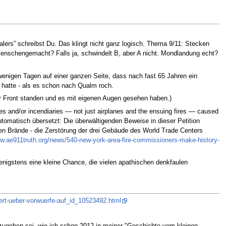
lers” schreibst Du. Das klingt nicht ganz logisch. Thema 9/11: Stecken
h menschengemacht? Falls ja, schwindelt B, aber A nicht. Mondlandung echt?
wenigen Tagen auf einer ganzen Seite, dass nach fast 65 Jahren ein
t hatte - als es schon nach Qualm roch.
r Front standen und es mit eigenen Augen gesehen haben.)
s and/or incendiaries — not just airplanes and the ensuing fires — caused
(automatisch übersetzt: Die überwältigenden Beweise in dieser Petition
nden Brände - die Zerstörung der drei Gebäude des World Trade Centers
ww.ae911truth.org/news/540-new-york-area-fire-commissioners-make-history-
igstens eine kleine Chance, die vielen apathischen denkfaulen
laert-ueber-vorwuerfe-auf_id_10523492.html