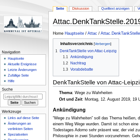
Seite
Diskussion
Quelltext anzeigen
V
Attac.DenkTankStelle.201
Zur
Zur
Home
Hauptseite
/
Attac
/
Attac.DenkTankStelle
Navigation
Suche
Inhaltsverzeichnis
springen
springen
1
DenkTankStelle von Attac-Leipzig
Navigation
1.1
Ankündigung
Hauptseite
1.2
Nachtrag
Aktuelle Ereignisse
1.3
Vorabdebatte
Letzte Änderungen
Zufällige Seite
DenkTankStelle von Attac-Leipz
Hilfe
Suche
Thema
: Wege zu Wahrheiten
Ort und Zeit
: Montag, 12. August 2019, 19
Ankündigung
Werkzeuge
“Wege zu Wahrheiten” soll das Thema heißen, da
Links auf diese Seite
Änderungen an
einem Weg Wege wurden. Damit ist schon eine M
verlinkten Seiten
Todestages Adorno sehr präsent war, der viel z
Spezialseiten
Philosophie in zwei Stunden vorzunehmen. Gehen