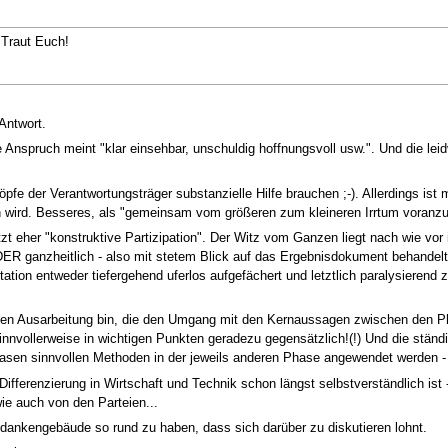
 Traut Euch!
Antwort.
 Anspruch meint "klar einsehbar, unschuldig hoffnungsvoll usw.". Und die leidvo
 Köpfe der Verantwortungsträger substanzielle Hilfe brauchen ;-). Allerdings is
ird. Besseres, als "gemeinsam vom größeren zum kleineren Irrtum voranzuschr
etzt eher "konstruktive Partizipation". Der Witz vom Ganzen liegt nach wie vo
 ganzheitlich - also mit stetem Blick auf das Ergebnisdokument behandelt 
n entweder tiefergehend uferlos aufgefächert und letztlich paralysierend zers
euen Ausarbeitung bin, die den Umgang mit den Kernaussagen zwischen den Ph
nvollerweise in wichtigen Punkten geradezu gegensätzlich!(!) Und die ständi
hasen sinnvollen Methoden in der jeweils anderen Phase angewendet werden - u
ifferenzierung in Wirtschaft und Technik schon längst selbstverständlich ist 
wie auch von den Parteien...
dankengebäude so rund zu haben, dass sich darüber zu diskutieren lohnt.