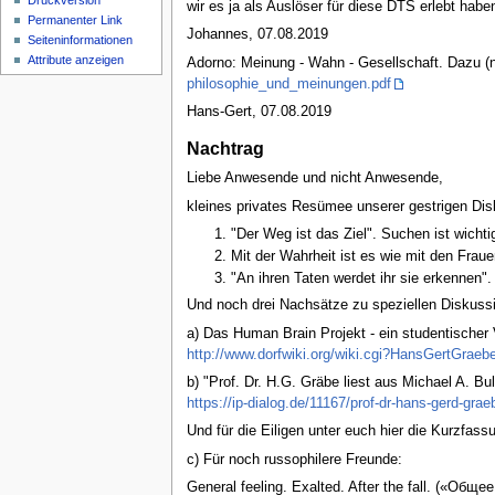
Druckversion
wir es ja als Auslöser für diese DTS erlebt habe
Permanenter Link
Johannes, 07.08.2019
Seiten­informationen
Attribute anzeigen
Adorno: Meinung - Wahn - Gesellschaft. Dazu (neb
philosophie_und_meinungen.pdf
Hans-Gert, 07.08.2019
Nachtrag
Liebe Anwesende und nicht Anwesende,
kleines privates Resümee unserer gestrigen Di
"Der Weg ist das Ziel". Suchen ist wicht
Mit der Wahrheit ist es wie mit den Frau
"An ihren Taten werdet ihr sie erkennen"
Und noch drei Nachsätze zu speziellen Diskuss
a) Das Human Brain Projekt - ein studentischer
http://www.dorfwiki.org/wiki.cgi?HansGertGrae
b) "Prof. Dr. H.G. Gräbe liest aus Michael A. 
https://ip-dialog.de/11167/prof-dr-hans-gerd-gr
Und für die Eiligen unter euch hier die Kurzfass
c) Für noch russophilere Freunde:
General feeling. Exalted. After the fall. («О