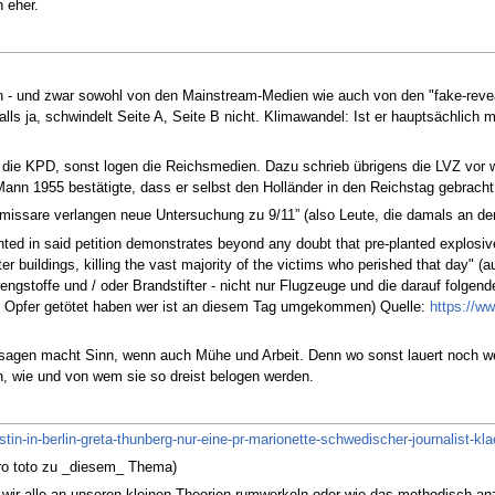
n eher.
den - und zwar sowohl von den Mainstream-Medien wie auch von den "fake-revea
alls ja, schwindelt Seite A, Seite B nicht. Klimawandel: Ist er hauptsächlic
og die KPD, sonst logen die Reichsmedien. Dazu schrieb übrigens die LVZ vor 
-Mann 1955 bestätigte, dass er selbst den Holländer in den Reichstag gebrach
issare verlangen neue Untersuchung zu 9/11” (also Leute, die damals an de
ed in said petition demonstrates beyond any doubt that pre-planted explosive
er buildings, killing the vast majority of the victims who perished that day" 
engstoffe und / oder Brandstifter - nicht nur Flugzeuge und die darauf folge
er Opfer getötet haben wer ist an diesem Tag umgekommen) Quelle:
https://w
sagen macht Sinn, wenn auch Mühe und Arbeit. Denn wo sonst lauert noch wen
, wie und von wem sie so dreist belogen werden.
istin-in-berlin-greta-thunberg-nur-eine-pr-marionette-schwedischer-journalist-k
pro toto zu _diesem_ Thema)