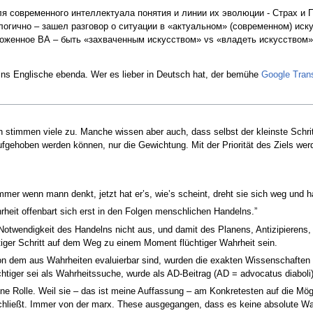
современного интеллектуала понятия и линии их эволюции - Страх и Пре
огично – зашел разговор о ситуации в «актуальном» (современном) искус
ложенное ВА – быть «захваченным искусством» vs «владеть искусством
ns Englische ebenda. Wer es lieber in Deutsch hat, der bemühe
Google Trans
 stimmen viele zu. Manche wissen aber auch, dass selbst der kleinste Schr
ufgehoben werden können, nur die Gewichtung. Mit der Priorität des Ziels we
mer wenn mann denkt, jetzt hat er’s, wie’s scheint, dreht sie sich weg und h
hrheit offenbart sich erst in den Folgen menschlichen Handelns.”
e Notwendigkeit des Handelns nicht aus, und damit des Planens, Antizipieren
iger Schritt auf dem Weg zu einem Moment flüchtiger Wahrheit sein.
 dem aus Wahrheiten evaluierbar sind, wurden die exakten Wissenschaften als
ger sei als Wahrheitssuche, wurde als AD-Beitrag (AD = advocatus diaboli) e
ne Rolle. Weil sie – das ist meine Auffassung – am Konkretesten auf die Mö
hließt. Immer von der marx. These ausgegangen, dass es keine absolute Wah