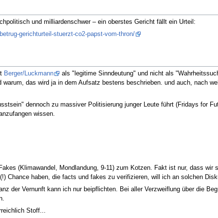
litisch und milliardenschwer – ein oberstes Gericht fällt ein Urteil:
etrug-gerichturteil-stuerzt-co2-papst-vom-thron/
it
Berger/Luckmann
als "legitime Sinndeutung" und nicht als "Wahrheitssu
d warum, das wird ja in dem Aufsatz bestens beschrieben. und auch, nach w
sstsein" dennoch zu massiver Politisierung junger Leute führt (Fridays for F
 anzufangen wissen.
n Fakes (Klimawandel, Mondlandung, 9-11) zum Kotzen. Fakt ist nur, dass wi
!) Chance haben, die facts und fakes zu verifizieren, will ich an solchen Dis
der Vernunft kann ich nur beipflichten. Bei aller Verzweiflung über die Begr
n.
ichlich Stoff...