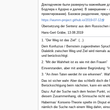
Докладчиком были развернуты важнейшие для 
Бодлера к Адорно и далее). В завершении – л
проектировании). Базовое разделение, пред
https://wumm-project.github.io/2019-07-12
Übersetzung der Sentenz aus dem Russischen i
Hans-Gert Gräbe, 13.08.2019
1. "Der Weg ist das Ziel". (...)
Dem Konfuzius / Bernstein zugeordneten Spruch
Dialektik zwischen Weg und Ziel wird niemals a
und berücksichtigt.
2. “Mit der Wahrheit ist es wie mit den Frauen”
Einverstanden, aber mit anderer Begründung: “Im
3. "An ihren Taten werdet ihr sie erkennen". Wa
Das ist sicher wahr. Aber das schließt doch di
Berücksichtigung beim nächsten, kann ein wicht
Dazu: Auf der Suche nach dem festen Punkt, von
diesem Zusammenhang, ob Sinnsuche nicht wichti
Habermas’ Konsens-Theorie spielte im Disput ei
nämlich die Suche nach einem Weg dahin, einsc