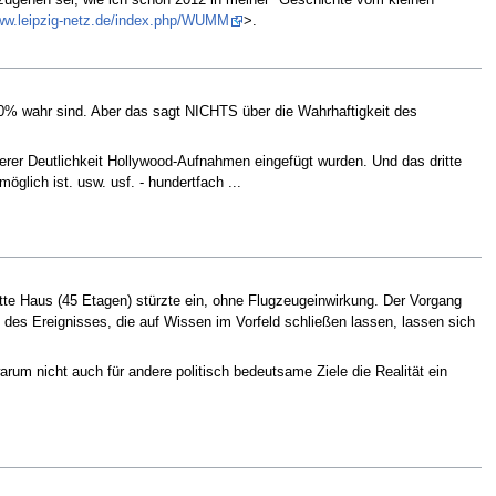
nzugehen sei, wie ich schon 2012 in meiner "Geschichte vom kleinen
www.leipzig-netz.de/index.php/WUMM
>.
90% wahr sind. Aber das sagt NICHTS über die Wahrhaftigkeit des
erer Deutlichkeit Hollywood-Aufnahmen eingefügt wurden. Und das dritte
lich ist. usw. usf. - hundertfach ...
ritte Haus (45 Etagen) stürzte ein, ohne Flugzeugeinwirkung. Der Vorgang
d des Ereignisses, die auf Wissen im Vorfeld schließen lassen, lassen sich
arum nicht auch für andere politisch bedeutsame Ziele die Realität ein