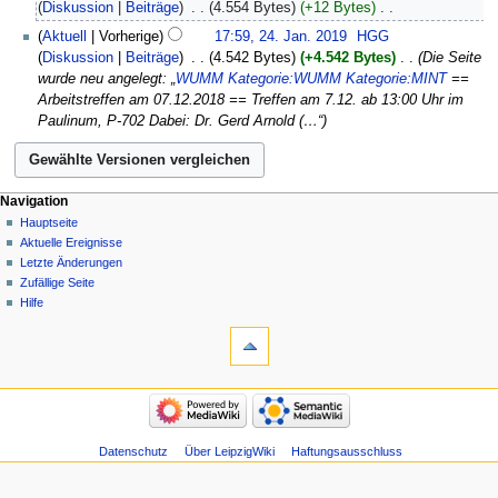
Diskussion
Beiträge
‎
4.554 Bytes
+12 Bytes
‎
i
K
Aktuell
Vorherige
17:59, 24. Jan. 2019
‎
HGG
n
e
Diskussion
Beiträge
‎
4.542 Bytes
+4.542 Bytes
‎
Die Seite
e
i
wurde neu angelegt: „
WUMM
Kategorie:WUMM
Kategorie:MINT
==
B
n
Arbeitstreffen am 07.12.2018 == Treffen am 7.12. ab 13:00 Uhr im
e
e
Paulinum, P-702 Dabei: Dr. Gerd Arnold (…“
a
B
r
e
b
a
e
r
Navigation
i
b
Hauptseite
t
e
Aktuelle Ereignisse
u
i
Letzte Änderungen
n
t
Zufällige Seite
g
u
Hilfe
s
n
z
g
u
s
s
z
a
u
m
s
m
a
Datenschutz
Über LeipzigWiki
Haftungsausschluss
e
m
n
m