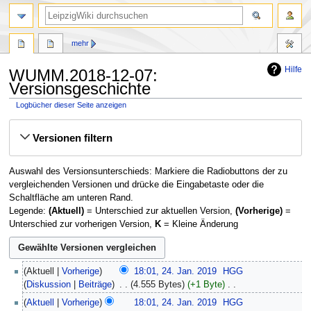
mehr
Hilfe
WUMM.2018-12-07:
Versionsgeschichte
Logbücher dieser Seite anzeigen
Zur
Zur
Versionen filtern
Navigation
Suche
springen
springen
Auswahl des Versionsunterschieds: Markiere die Radiobuttons der zu
vergleichenden Versionen und drücke die Eingabetaste oder die
Schaltfläche am unteren Rand.
Legende:
(Aktuell)
= Unterschied zur aktuellen Version,
(Vorherige)
=
Unterschied zur vorherigen Version,
K
= Kleine Änderung
24.
Aktuell
Vorherige
18:01, 24. Jan. 2019
‎
HGG
Januar
Diskussion
Beiträge
‎
4.555 Bytes
+1 Byte
‎
2019
K
Aktuell
Vorherige
18:01, 24. Jan. 2019
‎
HGG
e