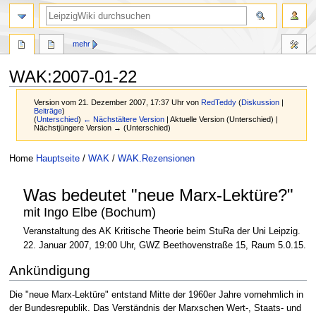
mehr
WAK:2007-01-22
Version vom 21. Dezember 2007, 17:37 Uhr von
RedTeddy
(
Diskussion
|
Beiträge
)
(
Unterschied
)
← Nächstältere Version
| Aktuelle Version (Unterschied) |
Nächstjüngere Version → (Unterschied)
Zur
Zur
Home
Hauptseite
/
WAK
/
WAK.Rezensionen
Navigation
Suche
springen
springen
Was bedeutet "neue Marx-Lektüre?"
mit Ingo Elbe (Bochum)
Veranstaltung des AK Kritische Theorie beim StuRa der Uni Leipzig.
22. Januar 2007, 19:00 Uhr, GWZ Beethovenstraße 15, Raum 5.0.15.
Ankündigung
Die "neue Marx-Lektüre" entstand Mitte der 1960er Jahre vornehmlich in
der Bundesrepublik. Das Verständnis der Marxschen Wert-, Staats- und