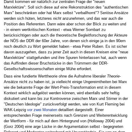
Damit kommen wir natürlich zur zentralen Frage der "neuen
Marxlektüre": Soll sich diese auf eine Rekonstruktion des "authentischen
Marx" beschränken oder hat Marx selbst "verballhornt"? Seriöse Ansätze
werden sich hüten, letzteres
nicht
anzunehmen, und das war auch die
Position des Referenten. Dann wäre aber schon der Blick zu weiten und
- in einem wertkritischen Kontext - etwa Werner Sombart zu
berücksichtigen oder auch die theoretische Begleitforschung der Akteure
der NÖS der DDR der 60er Jahre, von denen sich einige ja in den 90ern
noch deutlich zu Wort gemeldet haben - etwa Peter Ruben. Es ist sicher
davon auszugehen, dass zu jener Zeit auch in diesen Kreisen eine "neue
Marxlektüre" stattgefunden und ihre Spuren hinterlassen hat, auch wenn
das Auffinden dieser Bruchstücke in den Trümmern der DDR-
Gesellschaftswissenschaften einige Mühe erfordert.
Dass eine fundierte Werttheorie ohne die Aufnahme liberaler
Theorie
-
Ansätze nicht zu haben ist, ja vielleicht einige Ungereimtheiten bei Marx
wie die bekannte Frage der Wert-Preis-Transformation erst in diesem
Kontext wirklich aufgelöst werden können, wird ebenfalls sehr heftig
diskutiert und kann bis zur Kontroverse zwischen Marx und Stirner in der
"Deutschen Ideologie" zurückverfolgt werden, wie von Kurt Fleming bei
WAK-Leipzig
vor zwei Monaten
detailliert dargestellt. Einer
entsprechenden Frage meinerseits nach Grenzen und Weiterentwicklung
der Wertform - für mich auf dem Hintergrund von (Holloway 2004) und
(Gorz 2004) eine arge Lücke in der Argumentation selbst - begegneten