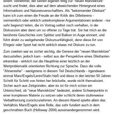
einem Teilnehmer, der seinen eigenen Weg zur "neuen Marxlektüre"
sucht und findet, dies aber auf dem abweichenden Hintergrund eines
Informatikers und Naturwissenschaftlers. Als "bekennender Dilettant"
kann ich zum einen die Freude an der Kritik des Dilletierens -
vermeintlich oder wirklich unterkomplexer Argumentationen anderer - nur
sehr begrenzt teilen, die im Vortrag selbst noch verhalten, in der
Diskussion aber dann um so offener zu Tage trat. Sie hat mich an die
berühmte Geschichte vom Splitter und Balken im Auge erinnert, und
führt direkt zu weitgehender Diskursunfähigkeit, denn diese Art von
Ehrgeiz oder Sport hat nicht wirklich etwas mit Diskurs zu tun.
Zum zweiten war es sicher wichtig, die Genese der "neuen Marxlektüre"
darzustellen; jedoch kam - selbst aus der Perspektive eines Dilettanten
erkennbar - wirklich nur die Hauptlinie einer letztlich an der
Wertproblematik orientierten Richtung zur Sprache. Dass die volle
"Ahnenreihe" - wenigstens in diesem Teil Deutschlands - irgendwann
einmal Marx/Engels/Lenin/Stalin hieß und diese in den letzten 50 Jahren
Schritt für Schritt von hinten her bröckelte, wurde nicht thematisiert.
Sicher auch aus Zeitgründen, aber es ist für mich schon ein
Unterschied, ob "neue Marxlektüre" bedeutet, andere Schwerpunkte in
einer komplexen Materie zu setzen oder schlicht deren stufenweise
Verballhornung zurückzunehmen. An diesem Abend spielte allein das
Verhältnis Marx/Engels eine Rolle, das sehr fundiert auch in dem
geschmähten Buch (Holloway 2004) auseinandergenommen wird.