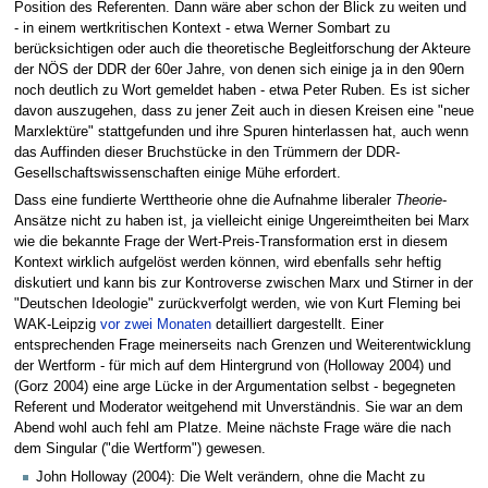
Position des Referenten. Dann wäre aber schon der Blick zu weiten und
- in einem wertkritischen Kontext - etwa Werner Sombart zu
berücksichtigen oder auch die theoretische Begleitforschung der Akteure
der NÖS der DDR der 60er Jahre, von denen sich einige ja in den 90ern
noch deutlich zu Wort gemeldet haben - etwa Peter Ruben. Es ist sicher
davon auszugehen, dass zu jener Zeit auch in diesen Kreisen eine "neue
Marxlektüre" stattgefunden und ihre Spuren hinterlassen hat, auch wenn
das Auffinden dieser Bruchstücke in den Trümmern der DDR-
Gesellschaftswissenschaften einige Mühe erfordert.
Dass eine fundierte Werttheorie ohne die Aufnahme liberaler
Theorie
-
Ansätze nicht zu haben ist, ja vielleicht einige Ungereimtheiten bei Marx
wie die bekannte Frage der Wert-Preis-Transformation erst in diesem
Kontext wirklich aufgelöst werden können, wird ebenfalls sehr heftig
diskutiert und kann bis zur Kontroverse zwischen Marx und Stirner in der
"Deutschen Ideologie" zurückverfolgt werden, wie von Kurt Fleming bei
WAK-Leipzig
vor zwei Monaten
detailliert dargestellt. Einer
entsprechenden Frage meinerseits nach Grenzen und Weiterentwicklung
der Wertform - für mich auf dem Hintergrund von (Holloway 2004) und
(Gorz 2004) eine arge Lücke in der Argumentation selbst - begegneten
Referent und Moderator weitgehend mit Unverständnis. Sie war an dem
Abend wohl auch fehl am Platze. Meine nächste Frage wäre die nach
dem Singular ("die Wertform") gewesen.
John Holloway (2004): Die Welt verändern, ohne die Macht zu