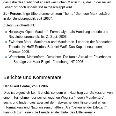
das Erbe des traditionellen und westlichen Marxismus, das in der neuen
Lesart oft noch unbewusst mitgeschleppt wird.
Zur Person
: Ingo Elbe promoviert zum Thema "Die neue Marx-Lektüre
in der Bundesrepublik seit 1965".
Zuletzt veröffentlicht:
Holloways 'Open Marxism'. Formanalyse als Handlungstheorie und
Revolutionsromantik. In: Z, Sept. 2006;
Zwischen Marx, Marxismus und Marxismen. Lesarten der Marxschen
Theorie. In: Hoff/ Petrioli/ Stützle/ Wolf, Das Kapital neu lesen,
Münster 2006.
Warenform, Medienform, Denkform. Die fatale Aktualität Feuerbachs.
In: Beiträge zur Marx-Engels-Forschung, NF 2006.
Berichte und Kommentare
Hans-Gert Gräbe, 25.01.2007:
Dies ist eigentlich kein Bericht, sondern ein Nachtrag zur Diskussion von
einem Teilnehmer, der seinen eigenen Weg zur "neuen Marxlektüre"
sucht und findet, dies aber auf dem abweichenden Hintergrund eines
Informatikers und Naturwissenschaftlers. Als "bekennender Dilettant"
kann ich zum einen die Freude an der Kritik des Dilletierens -