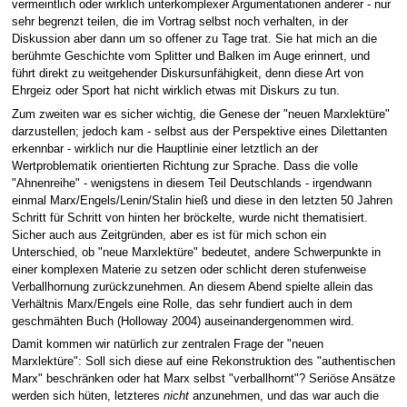
vermeintlich oder wirklich unterkomplexer Argumentationen anderer - nur
sehr begrenzt teilen, die im Vortrag selbst noch verhalten, in der
Diskussion aber dann um so offener zu Tage trat. Sie hat mich an die
berühmte Geschichte vom Splitter und Balken im Auge erinnert, und
führt direkt zu weitgehender Diskursunfähigkeit, denn diese Art von
Ehrgeiz oder Sport hat nicht wirklich etwas mit Diskurs zu tun.
Zum zweiten war es sicher wichtig, die Genese der "neuen Marxlektüre"
darzustellen; jedoch kam - selbst aus der Perspektive eines Dilettanten
erkennbar - wirklich nur die Hauptlinie einer letztlich an der
Wertproblematik orientierten Richtung zur Sprache. Dass die volle
"Ahnenreihe" - wenigstens in diesem Teil Deutschlands - irgendwann
einmal Marx/Engels/Lenin/Stalin hieß und diese in den letzten 50 Jahren
Schritt für Schritt von hinten her bröckelte, wurde nicht thematisiert.
Sicher auch aus Zeitgründen, aber es ist für mich schon ein
Unterschied, ob "neue Marxlektüre" bedeutet, andere Schwerpunkte in
einer komplexen Materie zu setzen oder schlicht deren stufenweise
Verballhornung zurückzunehmen. An diesem Abend spielte allein das
Verhältnis Marx/Engels eine Rolle, das sehr fundiert auch in dem
geschmähten Buch (Holloway 2004) auseinandergenommen wird.
Damit kommen wir natürlich zur zentralen Frage der "neuen
Marxlektüre": Soll sich diese auf eine Rekonstruktion des "authentischen
Marx" beschränken oder hat Marx selbst "verballhornt"? Seriöse Ansätze
werden sich hüten, letzteres
nicht
anzunehmen, und das war auch die