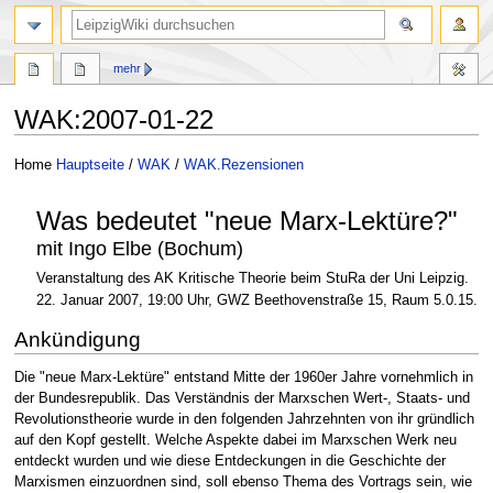
mehr
WAK:2007-01-22
Zur
Zur
Home
Hauptseite
/
WAK
/
WAK.Rezensionen
Navigation
Suche
springen
springen
Was bedeutet "neue Marx-Lektüre?"
mit Ingo Elbe (Bochum)
Veranstaltung des AK Kritische Theorie beim StuRa der Uni Leipzig.
22. Januar 2007, 19:00 Uhr, GWZ Beethovenstraße 15, Raum 5.0.15.
Ankündigung
Die "neue Marx-Lektüre" entstand Mitte der 1960er Jahre vornehmlich in
der Bundesrepublik. Das Verständnis der Marxschen Wert-, Staats- und
Revolutionstheorie wurde in den folgenden Jahrzehnten von ihr gründlich
auf den Kopf gestellt. Welche Aspekte dabei im Marxschen Werk neu
entdeckt wurden und wie diese Entdeckungen in die Geschichte der
Marxismen einzuordnen sind, soll ebenso Thema des Vortrags sein, wie