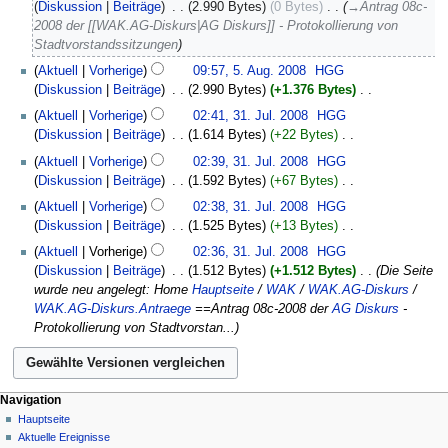
August
Diskussion
Beiträge
‎
2.990 Bytes
0 Bytes
‎
→‎Antrag 08c-
i
2008
2008 der [[WAK.AG-Diskurs|AG Diskurs]] - Protokollierung von
n
Stadtvorstandssitzungen
e
Aktuell
Vorherige
09:57, 5. Aug. 2008
‎
HGG
B
Diskussion
Beiträge
‎
2.990 Bytes
+1.376 Bytes
‎
e
K
31.
a
Aktuell
Vorherige
02:41, 31. Jul. 2008
‎
HGG
e
Juli
r
Diskussion
Beiträge
‎
1.614 Bytes
+22 Bytes
‎
i
2008
b
K
Aktuell
Vorherige
02:39, 31. Jul. 2008
‎
HGG
n
e
e
Diskussion
Beiträge
‎
1.592 Bytes
+67 Bytes
‎
e
i
i
K
B
Aktuell
Vorherige
02:38, 31. Jul. 2008
‎
HGG
t
n
e
e
Diskussion
Beiträge
‎
1.525 Bytes
+13 Bytes
‎
u
e
i
a
K
n
B
Aktuell
Vorherige
02:36, 31. Jul. 2008
‎
HGG
n
r
e
g
e
Diskussion
Beiträge
‎
1.512 Bytes
+1.512 Bytes
‎
Die Seite
e
b
i
s
a
wurde neu angelegt: Home
Hauptseite
/
WAK
/
WAK.AG-Diskurs
/
B
e
n
z
r
WAK.AG-Diskurs.Antraege
==Antrag 08c-2008 der
AG Diskurs
-
e
i
e
u
b
Protokollierung von Stadtvorstan...
a
t
B
s
e
r
u
e
a
i
b
n
a
m
t
e
g
r
m
u
Navigation
i
s
b
e
n
Hauptseite
t
z
e
n
Aktuelle Ereignisse
g
u