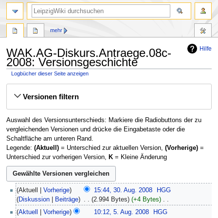
mehr
Hilfe
WAK.AG-Diskurs.Antraege.08c-
2008: Versionsgeschichte
Logbücher dieser Seite anzeigen
Zur
Zur
Versionen filtern
Navigation
Suche
springen
springen
Auswahl des Versionsunterschieds: Markiere die Radiobuttons der zu
vergleichenden Versionen und drücke die Eingabetaste oder die
Schaltfläche am unteren Rand.
Legende:
(Aktuell)
= Unterschied zur aktuellen Version,
(Vorherige)
=
Unterschied zur vorherigen Version,
K
= Kleine Änderung
30.
Aktuell
Vorherige
15:44, 30. Aug. 2008
‎
HGG
August
Diskussion
Beiträge
‎
2.994 Bytes
+4 Bytes
‎
2008
K
5.
Aktuell
Vorherige
10:12, 5. Aug. 2008
‎
HGG
e