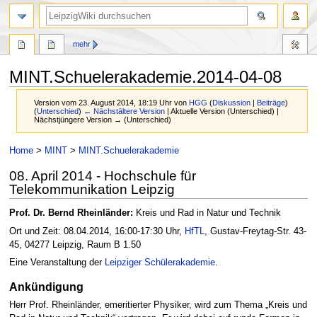
mehr
MINT.Schuelerakademie.2014-04-08
Version vom 23. August 2014, 18:19 Uhr von
HGG
(
Diskussion
|
Beiträge
)
(
Unterschied
)
← Nächstältere Version
| Aktuelle Version (Unterschied) |
Nächstjüngere Version → (Unterschied)
Zur
Zur
Home
>
MINT
>
MINT.Schuelerakademie
Navigation
Suche
08. April 2014 - Hochschule für
springen
springen
Telekommunikation Leipzig
Prof. Dr. Bernd Rheinländer:
Kreis und Rad in Natur und Technik
Ort und Zeit: 08.04.2014, 16:00-17:30 Uhr,
HfTL
, Gustav-Freytag-Str. 43-
45, 04277 Leipzig, Raum B 1.50
Eine Veranstaltung der
Leipziger Schülerakademie
.
Ankündigung
Herr Prof. Rheinländer, emeritierter Physiker, wird zum Thema „Kreis und