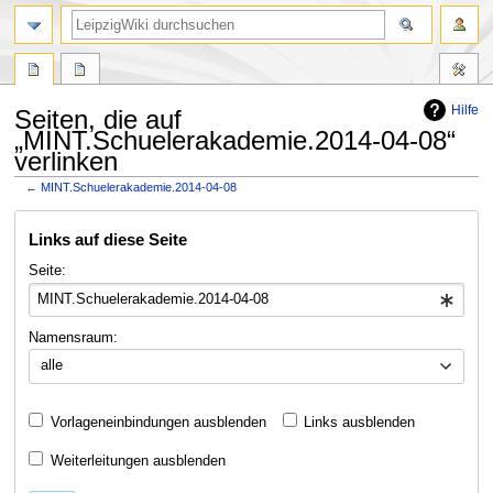
Hilfe
Seiten, die auf
„MINT.Schuelerakademie.2014-04-08“
verlinken
←
MINT.Schuelerakademie.2014-04-08
Zur
Zur
Links auf diese Seite
Navigation
Suche
springen
springen
Seite:
Namensraum:
alle
Vorlageneinbindungen ausblenden
Links ausblenden
Weiterleitungen ausblenden