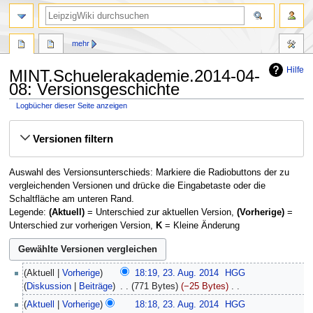
mehr
Hilfe
MINT.Schuelerakademie.2014-04-
08: Versionsgeschichte
Logbücher dieser Seite anzeigen
Zur
Zur
Versionen filtern
Navigation
Suche
springen
springen
Auswahl des Versionsunterschieds: Markiere die Radiobuttons der zu
vergleichenden Versionen und drücke die Eingabetaste oder die
Schaltfläche am unteren Rand.
Legende:
(Aktuell)
= Unterschied zur aktuellen Version,
(Vorherige)
=
Unterschied zur vorherigen Version,
K
= Kleine Änderung
23.
Aktuell
Vorherige
18:19, 23. Aug. 2014
‎
HGG
August
Diskussion
Beiträge
‎
771 Bytes
−25 Bytes
‎
2014
K
Aktuell
Vorherige
18:18, 23. Aug. 2014
‎
HGG
e