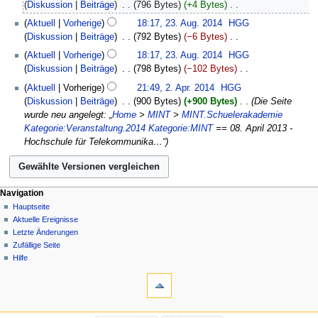
Diskussion
Beiträge
‎
796 Bytes
+4 Bytes
‎
i
K
Aktuell
Vorherige
18:17, 23. Aug. 2014
‎
HGG
n
e
Diskussion
Beiträge
‎
792 Bytes
−6 Bytes
‎
e
i
K
B
Aktuell
Vorherige
18:17, 23. Aug. 2014
‎
HGG
n
e
e
Diskussion
Beiträge
‎
798 Bytes
−102 Bytes
‎
e
i
a
K
2.
B
Aktuell
Vorherige
21:49, 2. Apr. 2014
‎
HGG
n
r
e
April
e
Diskussion
Beiträge
‎
900 Bytes
+900 Bytes
‎
Die Seite
e
b
i
2014
a
wurde neu angelegt: „
Home
>
MINT
>
MINT.Schuelerakademie
B
e
n
r
Kategorie:Veranstaltung.2014
Kategorie:MINT
== 08. April 2013 -
e
i
e
b
Hochschule für Telekommunika…“
a
t
B
e
r
u
e
i
b
n
a
t
e
g
r
u
Navigation
i
s
b
n
Hauptseite
t
z
e
Aktuelle Ereignisse
g
u
u
i
Letzte Änderungen
s
n
s
t
Zufällige Seite
z
g
a
u
Hilfe
u
s
m
n
s
z
m
g
a
u
e
s
m
s
n
z
m