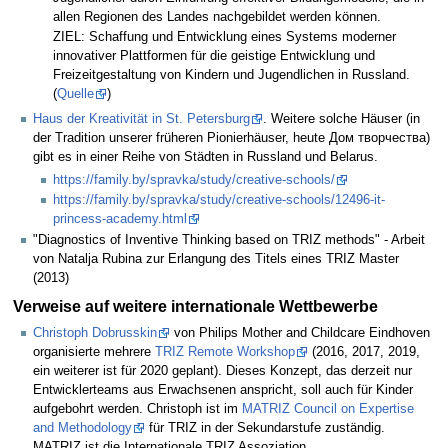
allen Regionen des Landes nachgebildet werden können.
ZIEL: Schaffung und Entwicklung eines Systems moderner
innovativer Plattformen für die geistige Entwicklung und
Freizeitgestaltung von Kindern und Jugendlichen in Russland.
(
Quelle
)
Haus der Kreativität in St. Petersburg
. Weitere solche Häuser (in
der Tradition unserer früheren Pionierhäuser, heute Дом творчества)
gibt es in einer Reihe von Städten in Russland und Belarus.
https://family.by/spravka/study/creative-schools/
https://family.by/spravka/study/creative-schools/12496-it-
princess-academy.html
"Diagnostics of Inventive Thinking based on TRIZ methods" - Arbeit
von Natalja Rubina zur Erlangung des Titels eines TRIZ Master
(2013)
Verweise auf weitere internationale Wettbewerbe
Christoph Dobrusskin
von Philips Mother and Childcare Eindhoven
organisierte mehrere
TRIZ Remote Workshop
(2016, 2017, 2019,
ein weiterer ist für 2020 geplant). Dieses Konzept, das derzeit nur
Entwicklerteams aus Erwachsenen anspricht, soll auch für Kinder
aufgebohrt werden. Christoph ist im
MATRIZ Council on Expertise
and Methodology
für TRIZ in der Sekundarstufe zuständig.
MATRIZ ist die Internationale TRIZ Assoziation.