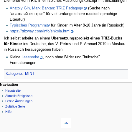
Elemente von TRIZ in ein solches Ausbildungskonzept mit einzubringen:
Anatoly Gin, Mark Barkan: TRIZ Pedagogy
(Suche nach
"анатолий гин триз" für viel umfangreichere russischsprachige
Literatur)
Typisches Programm
für Kinder im Alter 8-10 Jahre (in Russisch)
https://trizway.com/info/shkola.html
Ich selbst arbeite an einem
Übersetzungsprojekt eines TRIZ-Buchs
für Kinder
ins Deutsche, das V. Petrov und P. Amnuel 2019 in Moskau
in Russisch herausgegeben haben.
Kleine
Leseprobe
, noch ohne Bilder und "hübsche"
Formatierungen.
Kategorie
:
MINT
Navigation
Hauptseite
Aktuelle Ereignisse
Letzte Änderungen
Zufällige Seite
Hilfe