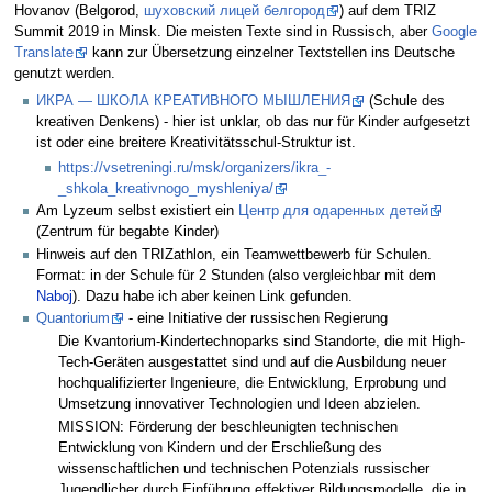
Hovanov (Belgorod,
шуховский лицей белгород
) auf dem TRIZ
Summit 2019 in Minsk. Die meisten Texte sind in Russisch, aber
Google
Translate
kann zur Übersetzung einzelner Textstellen ins Deutsche
genutzt werden.
ИКРА — ШКОЛА КРЕАТИВНОГО МЫШЛЕНИЯ
(Schule des
kreativen Denkens) - hier ist unklar, ob das nur für Kinder aufgesetzt
ist oder eine breitere Kreativitätsschul-Struktur ist.
https://vsetreningi.ru/msk/organizers/ikra_-
_shkola_kreativnogo_myshleniya/
Am Lyzeum selbst existiert ein
Центр для одаренных детей
(Zentrum für begabte Kinder)
Hinweis auf den TRIZathlon, ein Teamwettbewerb für Schulen.
Format: in der Schule für 2 Stunden (also vergleichbar mit dem
Naboj
). Dazu habe ich aber keinen Link gefunden.
Quantorium
- eine Initiative der russischen Regierung
Die Kvantorium-Kindertechnoparks sind Standorte, die mit High-
Tech-Geräten ausgestattet sind und auf die Ausbildung neuer
hochqualifizierter Ingenieure, die Entwicklung, Erprobung und
Umsetzung innovativer Technologien und Ideen abzielen.
MISSION: Förderung der beschleunigten technischen
Entwicklung von Kindern und der Erschließung des
wissenschaftlichen und technischen Potenzials russischer
Jugendlicher durch Einführung effektiver Bildungsmodelle, die in