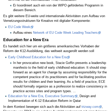
Er koordiniert auch ein von der WIPO gefördertes Programm in
diesem Bereich.
Es gibt weitere EU-weite und internationale Aktivitäten zum Aufbau von
Vernetzungsstrukturen für Kreative mit digitaler Komponente:
EU Code Week
Aufbau eines
Network of EU Code Week Leading Teachers
Education for a New Era
Es handelt sich hier um ein größeres amerikanisches Vorhaben der
Reform der K12-Ausbildung, das weltweit ausgerollt werden soll
Early Childhood Education for a New Era
In her provocative new book, Stacie Goffin presents a leadership
manifesto to the field of early childhood education: It should step
forward as an agent for change by assuming responsibility for the
competent practice of its practitioners and for facilitating positive
results for children and their learning. As a field of practice, ECE
should formally organize as a profession to realize consistency in
practice across sites and program types. ...
Education for a New Era, Executive Summary
, Design and
Implementation of K-12 Education Reform in Qatar
In dem Kontext bewegen sich auch die Aktivitäten auf
trizway.com
,