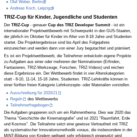
Olaf Weber, Berlin
Andreas Koch, Leipzig
TRIZ-Cup für Kinder, Jugendliche und Studenten
Der
TRIZ-Cup
- genauer
Cup des TRIZ Developer Summit
- ist ein
internationaler Projektwettbewerb mit Schwerpunkt in den GUS-Staaten,
der jährlich im Oktober für Kinder im Alter von 8-18 Jahre und Studenten
startet. Die Projektergebnisse sind bis April des Folgejahres
einzureichen und werden dann von einer Jury begutachtet und prämiiert.
Es ist ein Projektwettbewerb, die Teilnehmer entwickeln eigene Projekte
zu Aufgaben aus einer oder mehreren der Nominationen (Erfinden,
Fantasieren, TRIZ-Werkzeuge, Forschen, TRIZ-Videos) und reichen
diese Ergebnisse ein. Der Wettbewerb findet in vier Alterskategorien
statt - 8-10, 11-14, 15-18 Jahre, Studenten. TRIZ-Lehrkräfte können in
einer fünften freien Kategorie Lehrkonzepte- oder Materialien vorstellen.
Ausschreibung für 2020/21
Regeln
des Wettbewerbs
Teilnehmerfragebogen
Die Aufgaben gruppieren sich um ein Rahmenthema. Dies war 2020 das
Thema "Geschichte der Kinematografie" und ist 2021 "Raumfahrt, Erde
und Kosmos". Die Teilnahme setzt eine gewisse Vertrautheit mit TRIZ
als systematischer Innovationsmethodik voraus, die insbesondere in der
MINT-Bildung von Kindern weltweit sehr erfolgreich eingesetzt wird