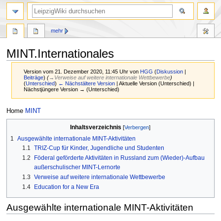
mehr
MINT.Internationales
Version vom 21. Dezember 2020, 11:45 Uhr von
HGG
(
Diskussion
|
Beiträge
)
(
→‎Verweise auf weitere internationale Wettbewerbe
)
(
Unterschied
)
← Nächstältere Version
| Aktuelle Version (Unterschied) |
Nächstjüngere Version → (Unterschied)
Zur
Zur
Home
MINT
Navigation
Suche
Inhaltsverzeichnis
springen
springen
1
Ausgewählte internationale MINT-Aktivitäten
1.1
TRIZ-Cup für Kinder, Jugendliche und Studenten
1.2
Föderal geförderte Aktivitäten in Russland zum (Wieder)-Aufbau
außerschulischer MINT-Lernorte
1.3
Verweise auf weitere internationale Wettbewerbe
1.4
Education for a New Era
Ausgewählte internationale MINT-Aktivitäten