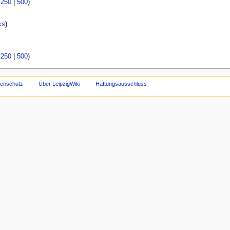
|
250
|
500
)
ks
)
|
250
|
500
)
tenschutz
Über LeipzigWiki
Haftungsausschluss