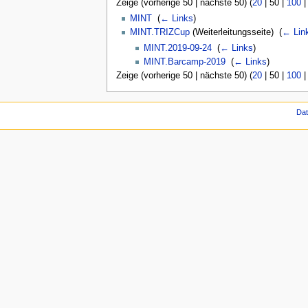
Zeige (
vorherige 50
|
nächste 50
) (
20
|
50
|
100
MINT
‎
(
← Links
)
MINT.TRIZCup
(Weiterleitungsseite) ‎
(
← Lin
MINT.2019-09-24
‎
(
← Links
)
MINT.Barcamp-2019
‎
(
← Links
)
Zeige (
vorherige 50
|
nächste 50
) (
20
|
50
|
100
Da