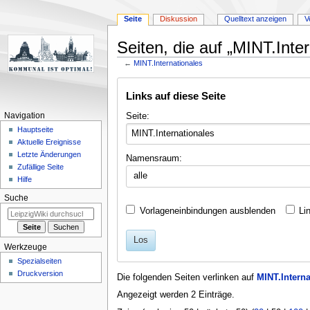
Seite
Diskussion
Quelltext anzeigen
V
Seiten, die auf „MINT.Inter
←
MINT.Internationales
Zur
Zur
Links auf diese Seite
Navigation
Suche
springen
springen
Seite:
Navigation
Hauptseite
Aktuelle Ereignisse
Letzte Änderungen
Namensraum:
Zufällige Seite
alle
Hilfe
Suche
Vorlageneinbindungen ausblenden
Li
Los
Werkzeuge
Spezialseiten
Druckversion
Die folgenden Seiten verlinken auf
MINT.Interna
Angezeigt werden 2 Einträge.