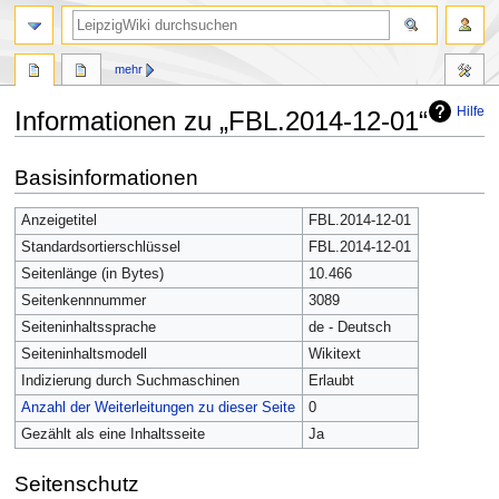
mehr
Hilfe
Informationen zu „FBL.2014-12-01“
Zur
Zur
Basisinformationen
Navigation
Suche
springen
springen
Anzeigetitel
FBL.2014-12-01
Standardsortierschlüssel
FBL.2014-12-01
Seitenlänge (in Bytes)
10.466
Seitenkennnummer
3089
Seiteninhaltssprache
de - Deutsch
Seiteninhaltsmodell
Wikitext
Indizierung durch Suchmaschinen
Erlaubt
Anzahl der Weiterleitungen zu dieser Seite
0
Gezählt als eine Inhaltsseite
Ja
Seitenschutz