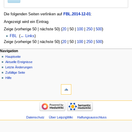
Die folgenden Seiten verlinken auf
FBL.2014-12-01
:
Angezeigt wird ein Eintrag.
Zeige (
vorherige 50
|
nächste 50
) (
20
|
50
|
100
|
250
|
500
)
FBL
‎
(
← Links
)
Zeige (
vorherige 50
|
nächste 50
) (
20
|
50
|
100
|
250
|
500
)
Navigation
Hauptseite
Aktuelle Ereignisse
Letzte Änderungen
Zufällige Seite
Hilfe
Datenschutz
Über LeipzigWiki
Haftungsausschluss