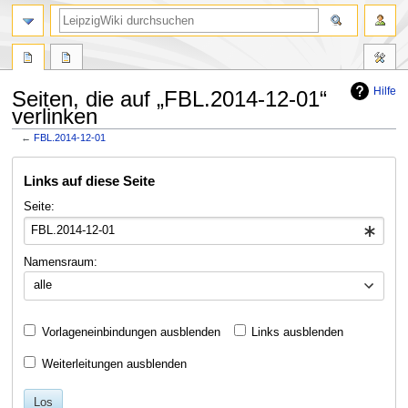
Hilfe
Seiten, die auf „FBL.2014-12-01“
verlinken
←
FBL.2014-12-01
Zur
Zur
Links auf diese Seite
Navigation
Suche
springen
springen
Seite:
Namensraum:
alle
Vorlageneinbindungen ausblenden
Links ausblenden
Weiterleitungen ausblenden
Los