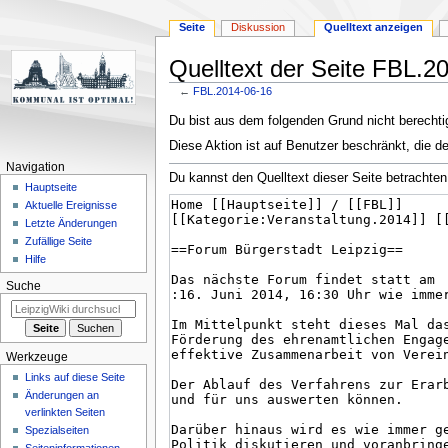
Seite
Diskussion
Quelltext anzeigen
Quelltext der Seite FBL.2
←
FBL.2014-06-16
Zur
Zur
Du bist aus dem folgenden Grund nicht berechtig
Navigation
Suche
Diese Aktion ist auf Benutzer beschränkt, die d
springen
springen
Navigation
Du kannst den Quelltext dieser Seite betrachten
Hauptseite
Aktuelle Ereignisse
Letzte Änderungen
Zufällige Seite
Hilfe
Suche
Werkzeuge
Links auf diese Seite
Änderungen an
verlinkten Seiten
Spezialseiten