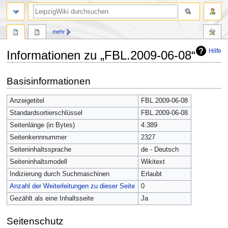
mehr
Hilfe
Informationen zu „FBL.2009-06-08“
Zur
Zur
Basisinformationen
Navigation
Suche
springen
springen
Anzeigetitel
FBL.2009-06-08
Standardsortierschlüssel
FBL.2009-06-08
Seitenlänge (in Bytes)
4.389
Seitenkennnummer
2327
Seiteninhaltssprache
de - Deutsch
Seiteninhaltsmodell
Wikitext
Indizierung durch Suchmaschinen
Erlaubt
Anzahl der Weiterleitungen zu dieser Seite
0
Gezählt als eine Inhaltsseite
Ja
Seitenschutz