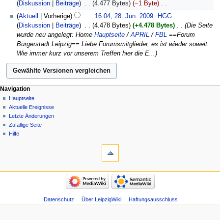
September
Diskussion
Beiträge
‎
4.477 Bytes
−1 Byte
‎
i
2009
K
28.
Aktuell
Vorherige
16:04, 28. Jun. 2009
‎
HGG
n
e
Juni
Diskussion
Beiträge
‎
4.478 Bytes
+4.478 Bytes
‎
Die Seite
e
i
2009
wurde neu angelegt: Home
Hauptseite
/
APRIL
/
FBL
==Forum
B
n
Bürgerstadt Leipzig== Liebe Forumsmitglieder, es ist wieder soweit.
e
e
Wie immer kurz vor unserem Treffen hier die E...
a
B
r
e
b
a
e
r
Navigation
i
b
Hauptseite
t
e
Aktuelle Ereignisse
u
i
Letzte Änderungen
n
t
Zufällige Seite
g
u
Hilfe
s
n
z
g
u
s
s
z
a
u
m
s
m
a
Datenschutz
Über LeipzigWiki
Haftungsausschluss
e
m
n
m