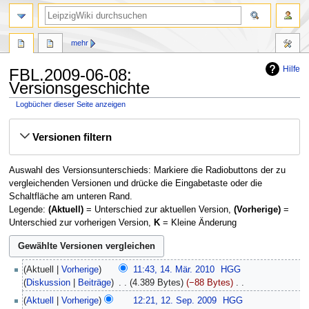
mehr
Hilfe
FBL.2009-06-08:
Versionsgeschichte
Logbücher dieser Seite anzeigen
Zur
Zur
Versionen filtern
Navigation
Suche
springen
springen
Auswahl des Versionsunterschieds: Markiere die Radiobuttons der zu
vergleichenden Versionen und drücke die Eingabetaste oder die
Schaltfläche am unteren Rand.
Legende:
(Aktuell)
= Unterschied zur aktuellen Version,
(Vorherige)
=
Unterschied zur vorherigen Version,
K
= Kleine Änderung
14.
Aktuell
Vorherige
11:43, 14. Mär. 2010
‎
HGG
März
Diskussion
Beiträge
‎
4.389 Bytes
−88 Bytes
‎
2010
K
12.
Aktuell
Vorherige
12:21, 12. Sep. 2009
‎
HGG
e