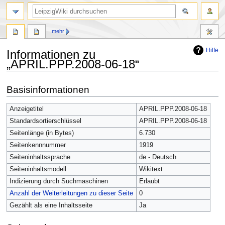
mehr
Hilfe
Informationen zu
„APRIL.PPP.2008-06-18“
Zur
Zur
Basisinformationen
Navigation
Suche
springen
springen
Anzeigetitel
APRIL.PPP.2008-06-18
Standardsortierschlüssel
APRIL.PPP.2008-06-18
Seitenlänge (in Bytes)
6.730
Seitenkennnummer
1919
Seiteninhaltssprache
de - Deutsch
Seiteninhaltsmodell
Wikitext
Indizierung durch Suchmaschinen
Erlaubt
Anzahl der Weiterleitungen zu dieser Seite
0
Gezählt als eine Inhaltsseite
Ja