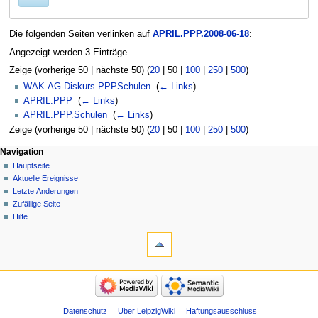
Die folgenden Seiten verlinken auf
APRIL.PPP.2008-06-18
:
Angezeigt werden 3 Einträge.
Zeige (
vorherige 50
|
nächste 50
) (
20
|
50
|
100
|
250
|
500
)
WAK.AG-Diskurs.PPPSchulen
‎
(
← Links
)
APRIL.PPP
‎
(
← Links
)
APRIL.PPP.Schulen
‎
(
← Links
)
Zeige (
vorherige 50
|
nächste 50
) (
20
|
50
|
100
|
250
|
500
)
Navigation
Hauptseite
Aktuelle Ereignisse
Letzte Änderungen
Zufällige Seite
Hilfe
Datenschutz
Über LeipzigWiki
Haftungsausschluss