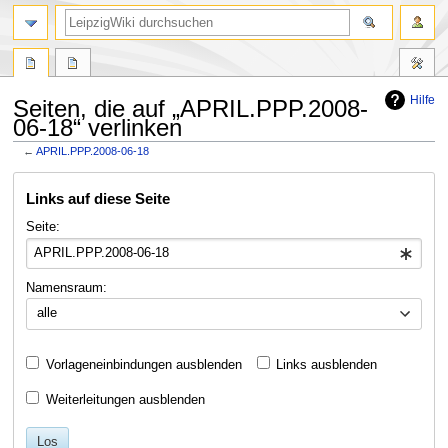
Hilfe
Seiten, die auf „APRIL.PPP.2008-
06-18“ verlinken
←
APRIL.PPP.2008-06-18
Zur
Zur
Links auf diese Seite
Navigation
Suche
springen
springen
Seite:
Namensraum:
alle
Vorlageneinbindungen ausblenden
Links ausblenden
Weiterleitungen ausblenden
Los