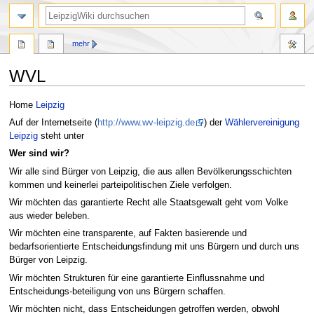
mehr
WVL
Zur
Zur
Home
Leipzig
Navigation
Suche
Auf der Internetseite (
http://www.wv-leipzig.de
) der
Wählervereinigung
springen
springen
Leipzig
steht unter
Wer sind wir?
Wir alle sind Bürger von Leipzig, die aus allen Bevölkerungsschichten
kommen und keinerlei parteipolitischen Ziele verfolgen.
Wir möchten das garantierte Recht alle Staatsgewalt geht vom Volke
aus wieder beleben.
Wir möchten eine transparente, auf Fakten basierende und
bedarfsorientierte Entscheidungsfindung mit uns Bürgern und durch uns
Bürger von Leipzig.
Wir möchten Strukturen für eine garantierte Einflussnahme und
Entscheidungs-beteiligung von uns Bürgern schaffen.
Wir möchten nicht, dass Entscheidungen getroffen werden, obwohl