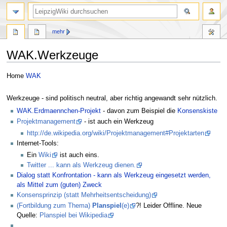
mehr
WAK.Werkzeuge
Zur
Zur
Home
WAK
Navigation
Suche
springen
springen
Werkzeuge - sind politisch neutral, aber richtig angewandt sehr nützlich.
WAK.Erdmaennchen-Projekt
- davon zum Beispiel die
Konsenskiste
Projektmanagement
- ist auch ein Werkzeug
http://de.wikipedia.org/wiki/Projektmanagement#Projektarten
Internet-Tools:
Ein
Wiki
ist auch eins.
Twitter ... kann als Werkzeug dienen.
Dialog statt Konfrontation - kann als Werkzeug eingesetzt werden,
als Mittel zum (guten) Zweck
Konsensprinzip (statt Mehrheitsentscheidung)
(Fortbildung zum Thema)
Planspiel
(e)
?! Leider Offline. Neue
Quelle:
Planspiel bei Wikipedia
...