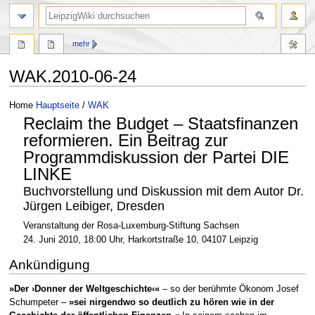
mehr
WAK.2010-06-24
Zur
Zur
Home
Hauptseite
/
WAK
Navigation
Suche
Reclaim the Budget – Staatsfinanzen
springen
springen
reformieren. Ein Beitrag zur
Programmdiskussion der Partei DIE
LINKE
Buchvorstellung und Diskussion mit dem Autor Dr.
Jürgen Leibiger, Dresden
Veranstaltung der Rosa-Luxemburg-Stiftung Sachsen
24. Juni 2010, 18:00 Uhr, Harkortstraße 10, 04107 Leipzig
Ankündigung
»Der ›Donner der Weltgeschichte‹«
– so der berühmte Ökonom Josef
Schumpeter –
»sei nirgendwo so deutlich zu hören wie in der