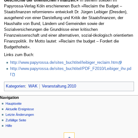
Geschichte der öffentlichen Finanzen.«
In seinem soeben im
Papyrossa-Verlag Köln erschienenen Buch »Reclaim the Budget –
Staatsfinanzen reformieren« entwickelt Dr. Jürgen Leibiger (Dresden),
ausgehend von einer Darstellung und Kritik der Staatsfinanzen, der
Haushalte von Bund, Ländern und Gemeinden sowie der
Sozialversicherungen die Grundrisse einer kritischen
Finanzwissenschaft und einer alternativen, sozial-ökologisch orientierten
Finanzpolitik. Ihr Motto lautet: »Reclaim the budget – Fordert die
Budgethoheit«.
Links zum Buch:
http://www.papyrossa.de/sites_buchtitel/leibiger_reclaim.htm
http://www.papyrossa.de/sites_buchtitel/PDF_F2010/Leibiger_ihv.pd
f
Kategorien
:
WAK
Veranstaltung.2010
Navigation
Hauptseite
Aktuelle Ereignisse
Letzte Änderungen
Zufällige Seite
Hilfe