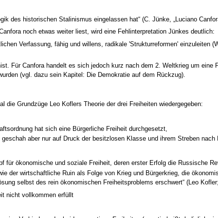
 Logik des historischen Stalinismus eingelassen hat“ (C. Jünke, „Luciano Canf
fora noch etwas weiter liest, wird eine Fehlinterpretation Jünkes deutlich:
ittlichen Verfassung, fähig und willens, radikale 'Strukturreformen' einzuleiten
inist. Für Canfora handelt es sich jedoch kurz nach dem 2. Weltkrieg um eine
urden (vgl. dazu sein Kapitel: Die Demokratie auf dem Rückzug).
l die Grundzüge Leo Koflers Theorie der drei Freiheiten wiedergegeben:
ftsordnung hat sich eine Bürgerliche Freiheit durchgesetzt,
s geschah aber nur auf Druck der besitzlosen Klasse und ihrem Streben nach F
pf für ökonomische und soziale Freiheit, deren erster Erfolg die Russische Re
ie der wirtschaftliche Ruin als Folge von Krieg und Bürgerkrieg, die ökonom
ung selbst des rein ökonomischen Freiheitsproblems erschwert“ (Leo Kofler; 
it nicht vollkommen erfüllt