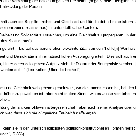
er eine Verbindung der beiden negativen Freiheiten (negativ heißt: lediglich ei
n Entwicklung der Person.
aft auch die Begriffe Freiheit und Gleichheit und für die dritte Freiheitsfor
n seinem Sinne Stalinismus)
Er unterstellt daher Canfora
:
eiheit und Solidarität zu streichen, um eine Gleichheit zu propagieren, in der n
des Stalinismus“)
geführt, - bis auf das bereits oben erwähnte Zitat von den “hohle[n] Worthüls
eit und Demokratie in ihrer tatsächlichen Ausprägung erteilt. Dies soll auch ei
, hinter deren goldgelbem Aufputz sich die Diktatur der Bourgeoisie verbirgt, j
werden soll...“ (Leo Kofler; „Über die Freiheit“)
iheit und Gleichheit weitgehend gemeinsam, wo dies angemessen ist, bei den 
hheit höher zu gewichten ist, aber nicht in dem Sinne, wie es Jünke verstehen
eiheit.
chtung der antiken Sklavenhaltergesellschaft, aber auch seiner Analyse über
 war, dass sich die bürgerliche Freiheit für alle ergab.
, kann sie in den unterschiedlichsten politischkonstitutionellen Formen herrsc
ratie“, S.356)