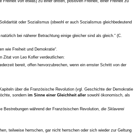
ne Freiheit
von
etwas) zu einer dritten, positiven Freiheit, einer Freiheit
zu
m: Solidarität oder Sozialismus (obwohl er auch Sozialismus gleichbedeutend
atürlich bei näherer Betrachtung einige gleicher sind als gleich.“ (C.
en wie Freiheit und Demokratie“.
n Zitat von Leo Kofler verdeutlichen:
ederzeit bereit, offen hervorzubrechen, wenn ein ernster Schritt von der
Kapiteln über die Französische Revolution (vgl. Geschichte der Demokratie
 möchte, sondern
im Sinne einer Gleichheit aller
sowohl ökonomisch, als
 die Bestrebungen während der Französischen Revolution,
die Sklaverei
hen, teilweise herrschen, gar nicht herrschen oder sich wieder zur Geltung