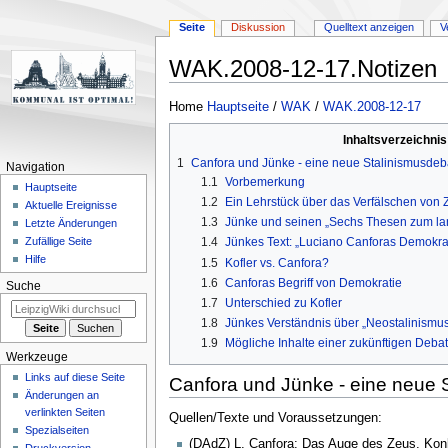
Seite
Diskussion
Quelltext anzeigen
V
WAK.2008-12-17.Notizen
Zur
Zur
Home
Hauptseite
/
WAK
/
WAK.2008-12-17
Navigation
Suche
Inhaltsverzeichnis
springen
springen
1
Canfora und Jünke - eine neue Stalinismusdeba
Navigation
1.1
Vorbemerkung
Hauptseite
1.2
Ein Lehrstück über das Verfälschen von Z
Aktuelle Ereignisse
1.3
Jünke und seinen „Sechs Thesen zum lan
Letzte Änderungen
1.4
Jünkes Text: „Luciano Canforas Demokra
Zufällige Seite
Hilfe
1.5
Kofler vs. Canfora?
1.6
Canforas Begriff von Demokratie
Suche
1.7
Unterschied zu Kofler
1.8
Jünkes Verständnis über „Neostalinismus“
1.9
Mögliche Inhalte einer zukünftigen Deba
Werkzeuge
Links auf diese Seite
Canfora und Jünke - eine neue S
Änderungen an
verlinkten Seiten
Quellen/Texte und Voraussetzungen:
Spezialseiten
(DAdZ) L. Canfora: Das Auge des Zeus. Konk