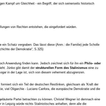
igen Kampf um Gleichheit - ein Begriff, der sich seinerseits historisch
llungen von Rechten entstehen, die eingefordert würden.
e ein Schatz vergraben. Das lässt diese (Anm.: die Familie) jede Scholle
schichte der Demokratie“, S.325)
 noch Anwendung finden kann. Jedoch zeichnet sich für ihn ein
Philo- oder
ieht. Jünke gibt damit der
strukturellen Form des Stalinismus
eine zu
ogar in der Lage ist, sich von diesem vehement abzugrenzen.
 formiert sich ein Teil der deutschen Restlinken, gleichsam als 'Kraft der
e, viel Oligarchie - Luciano Canfora, die europäische Demokratie und die
eläuterte Partei betrachten zu können. Christel Wegner ist demnach eine
 in Leipzig würde nichts Stalinistisches anhaften, denn alle die