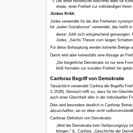
Der dritte historische Abschnitt wäre für Kofl
etwas, einer Freiheit zur vollständigen freie
Jünkes Kritik
:
Jünke verwendet für die drei Freiheiten synonymh
für „realen Sozialismus“ verwendet, das heißt i
dieser „fühlt sich entsprechend gezwungen, Fr
Jünke, „Sechs Thesen zum langen Schatten 
Für diese Behauptung werden keinerlei Belege an
Damit wird aber keinesfalls eine Absage an Freih
„Die bürgerliche Demokratie ist nur eine Form
bloß formalen zur sozialen Freiheit hin getan 
Canforas Begriff von Demokratie
Tatsächlich verwendet Canfora die Begriffe Fre
S.253ff). Dennoch trifft zu, dass für ihn Gleic
auch einer Gleichheit aller in der individuellen Fr
Dies wird besonders deutlich in Canforas Betra
abzuschaffen, wo es eben nicht selbstverständlich
Canforas Definition von Demokratie:
„Weil die Demokratie kein Verfassungstyp ist
bringen.“ (L. Canfora, „Geschichte der Demok