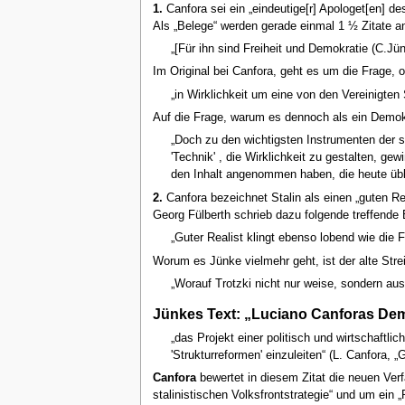
1.
Canfora sei ein „eindeutige[r] Apologet[en] de
Als „Belege“ werden gerade einmal 1 ½ Zitate a
„[Für ihn sind Freiheit und Demokratie (C.Jü
Im Original bei Canfora, geht es um die Frage,
„in Wirklichkeit um eine von den Vereinigten
Auf die Frage, warum es dennoch als ein Demokra
„Doch zu den wichtigsten Instrumenten der sie
'Technik' , die Wirklichkeit zu gestalten, g
den Inhalt angenommen haben, die heute übli
2.
Canfora bezeichnet Stalin als einen „guten Re
Georg Fülberth schrieb dazu folgende treffende
„Guter Realist klingt ebenso lobend wie die F
Worum es Jünke vielmehr geht, ist der alte Strei
„Worauf Trotzki nicht nur weise, sondern aus
Jünkes Text: „Luciano Canforas Dem
„das Projekt einer politisch und wirtschaftlic
'Strukturreformen' einzuleiten“ (L. Canfora, 
Canfora
bewertet in diesem Zitat die neuen Ver
stalinistischen Volksfrontstrategie“ und um ei