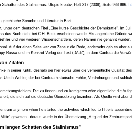
Schatten des Stalinismus. Utopie kreativ, Heft 217 (2008), Seite 988-996:
ht
 griechische Sprache und Literatur in Bari
, unter dem deutschen Titel „Eine kurze Geschichte der Demokratie“. Im Juli 
dass das Buch nicht bei C.H. Beck erscheinen werde. Als angebliche Gründe 
Wehler
und vier weiteren Wissenschaftlern, deren Namen nie genannt wurden.
tional. Auf der einen Seite war von Zensur die Rede, anderseits gab es aber
Papy Rossa und im Konkret Verlag der Text (DAdZ), in dem Canfora die Vorwür
von Zitaten
e in seiner Kritik, deshalb sei hier etwas über die vermeintliche Qualität de
ns-Ulrich Wehler, der bei Canfora historische Fehler, Verdrehungen und schli
setzungsfehlern. Die zu finden und zu korrigieren wäre eigentliche die Aufg
iert, die sich auf die deutsche Übersetzung beziehen. Als Quelle wird aber d
entrum anymore when he started the activities which led to Hitler's appointm
 Mitte“ gewesen - daraus wurde in der Übersetzung „Mitglied der Zentrumsparte
m langen Schatten des Stalinismus“