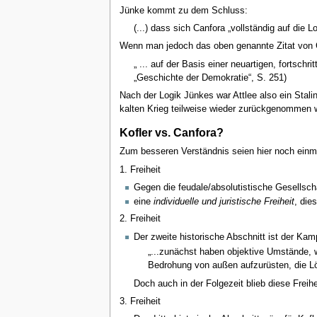
Jünke kommt zu dem Schluss:
(...) dass sich Canfora „vollständig auf die
Wenn man jedoch das oben genannte Zitat von Can
„ ... auf der Basis einer neuartigen, fortschr
„Geschichte der Demokratie“, S. 251)
Nach der Logik Jünkes war Attlee also ein Stal
kalten Krieg teilweise wieder zurückgenommen w
Kofler vs. Canfora?
Zum besseren Verständnis seien hier noch einma
1. Freiheit
Gegen die feudale/absolutistische Gesellscha
eine
individuelle und juristische Freiheit
, die
2. Freiheit
Der zweite historische Abschnitt ist der Kam
„...zunächst haben objektive Umstände, w
Bedrohung von außen aufzurüsten, die Lös
Doch auch in der Folgezeit blieb diese Freihe
3. Freiheit