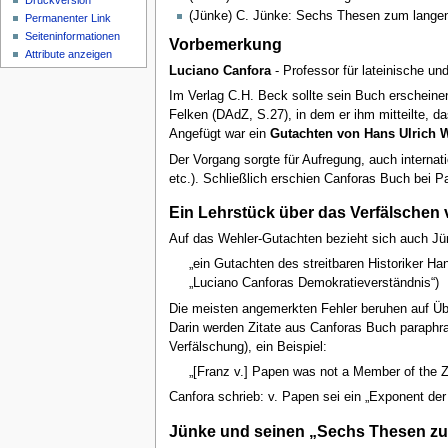
Druckversion
(Jünke) C. Jünke: Sechs Thesen zum langen 
Permanenter Link
Seiten­informationen
Vorbemerkung
Attribute anzeigen
Luciano Canfora
- Professor für lateinische und
Im Verlag C.H. Beck sollte sein Buch erscheinen
Felken (DAdZ, S.27), in dem er ihm mitteilte, 
Angefügt war ein
Gutachten von Hans Ulrich 
Der Vorgang sorgte für Aufregung, auch interna
etc.). Schließlich erschien Canforas Buch bei 
Ein Lehrstück über das Verfälschen 
Auf das Wehler-Gutachten bezieht sich auch Jünk
„ein Gutachten des streitbaren Historiker Ha
„Luciano Canforas Demokratieverständnis“)
Die meisten angemerkten Fehler beruhen auf Über
Darin werden Zitate aus Canforas Buch paraphras
Verfälschung), ein Beispiel:
„[Franz v.] Papen was not a Member of the Z
Canfora schrieb: v. Papen sei ein „Exponent der
Jünke und seinen „Sechs Thesen zu