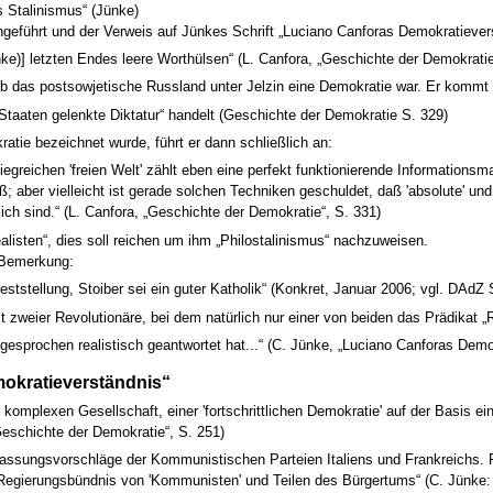
s Stalinismus“ (Jünke)
ngeführt und der Verweis auf Jünkes Schrift „Luciano Canforas Demokratiever
nke)] letzten Endes leere Worthülsen“ (L. Canfora, „Geschichte der Demokratie
 ob das postsowjetische Russland unter Jelzin eine Demokratie war. Er kommt
 Staaten gelenkte Diktatur“ handelt (Geschichte der Demokratie S. 329)
tie bezeichnet wurde, führt er dann schließlich an:
greichen 'freien Welt' zählt eben eine perfekt funktionierende Informationsmasc
ewiß; aber vielleicht ist gerade solchen Techniken geschuldet, daß 'absolute' 
ch sind.“ (L. Canfora, „Geschichte der Demokratie“, S. 331)
alisten“, dies soll reichen um ihm „Philostalinismus“ nachzuweisen.
 Bemerkung:
eststellung, Stoiber sei ein guter Katholik“ (Konkret, Januar 2006; vgl. DAdZ 
t zweier Revolutionäre, bei dem natürlich nur einer von beiden das Prädikat „R
gesprochen realistisch geantwortet hat...“ (C. Jünke, „Luciano Canforas Demo
okratieverständnis“
h komplexen Gesellschaft, einer 'fortschrittlichen Demokratie' auf der Basis ein
„Geschichte der Demokratie“, S. 251)
fassungsvorschläge der Kommunistischen Parteien Italiens und Frankreichs.
n „Regierungsbündnis von 'Kommunisten' und Teilen des Bürgertums“ (C. Jünke