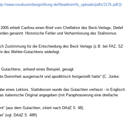
tp://www.rosaluxemburgstiftung.de/fileadmin/rls_uploads/pdfs/217k.pdf
2005 erhielt Canfora einen Brief vom Cheflektor des Beck-Verlags, Detlef
werden genannt: Historische Fehler und Verharmlosung des Stalinsmus.
 auch Zustimmung für die Entscheidung des Beck Verlags (z.B. bei FAZ, SZ
fe des Wehler-Gutachtens widerlegt.
s Gutachtens, anhand eines Beispiel, gesagt:
chte Dummheit ausgemacht und apodiktisch festgestellt hatte“ (C. Jünke:
abe eines Lektors. Stattdessen wurde das Gutachten verfasst - in Englisch.
as italienische Original angegeben (mit Paraphrasierung eine dreifache
ent“ (aus dem Gutachten, zitiert nach DAdZ S. 48).
i“ (vgl. DAdZ S. 48ff)