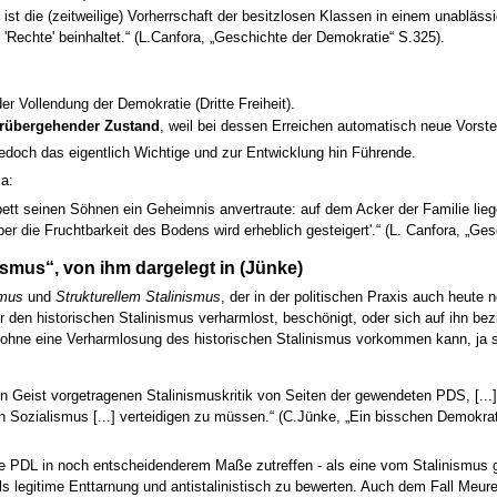
ie ist die (zeitweilige) Vorherrschaft der besitzlosen Klassen in einem unabläss
'Rechte' beinhaltet.“ (L.Canfora, „Geschichte der Demokratie“ S.325).
der Vollendung der Demokratie (Dritte Freiheit).
vorübergehender Zustand
, weil bei dessen Erreichen automatisch neue Vorste
jedoch das eigentlich Wichtige und zur Entwicklung hin Führende.
a:
bett seinen Söhnen ein Geheimnis anvertraute: auf dem Acker der Familie lieg
r die Fruchtbarkeit des Bodens wird erheblich gesteigert'.“ (L. Canfora, „Ge
smus“, von ihm dargelegt in (Jünke)
smus
und
Strukturellem Stalinismus
, der in der politischen Praxis auch heute
 den historischen Stalinismus verharmlost, beschönigt, oder sich auf ihn bez
ohne eine Verharmlosung des historischen Stalinismus vorkommen kann, ja s
alen Geist vorgetragenen Stalinismuskritik von Seiten der gewendeten PDS, [...]
 Sozialismus [...] verteidigen zu müssen.“ (C.Jünke, „Ein bisschen Demokrati
e PDL in noch entscheidenderem Maße zutreffen - als eine vom Stalinismus g
als legitime Enttarnung und antistalinistisch zu bewerten. Auch dem Fall Meurer