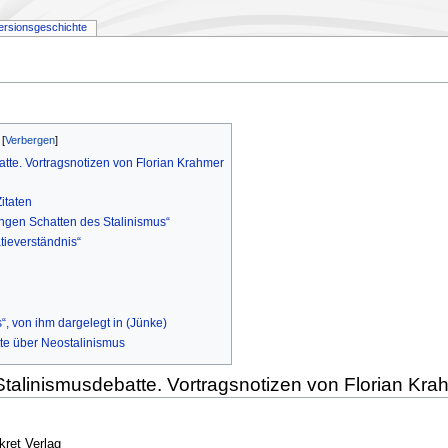
ersionsgeschichte
tte. Vortragsnotizen von Florian Krahmer
itaten
gen Schatten des Stalinismus“
tieverständnis“
, von ihm dargelegt in (Jünke)
tte über Neostalinismus
talinismusdebatte. Vortragsnotizen von Florian Kra
ret Verlag