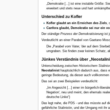
„Demokratie [...] ist eine instabile Größe: S
erweitert und stets neue und hart umkämpfte 
Unterschied zu Kofler
Kofler glaubt an ein Erreichen des Ziels
, 
Canfora glaubt, Demokratie sei nur ein 
Der
ständige Prozess der Demokratisierung
ist 
Verdeutlicht an einer Parabel von Gaetano Mosc
Die „Parabel vom Vater, 'der auf dem Sterbe
umgraben. Sie finden zwar keinen Schatz, abe
Jünkes Verständnis über „Neostalini
Unterscheidung zwischen
Historischem Stalini
Neostalinist
hauptsächlich dadurch aus, dass er
geringe Bedeutung, da dieser auch vollkommen 
Das sei an zwei Beispielen verdeutlicht:
„Im Angesicht [...] einer im bürgerlich-liber
Negation', neu und meint, den ehemals realen
deutsche Linke“)
Das legt nahe, die PDS - und das müsste auf di
gefährliche Stalinistin, und der Umgang mit ihr 