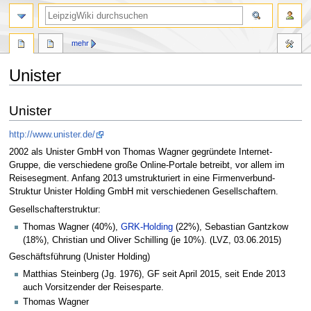
mehr
Unister
Zur
Zur
Unister
Navigation
Suche
springen
springen
http://www.unister.de/
2002 als Unister GmbH von Thomas Wagner gegründete Internet-
Gruppe, die verschiedene große Online-Portale betreibt, vor allem im
Reisesegment. Anfang 2013 umstrukturiert in eine Firmenverbund-
Struktur Unister Holding GmbH mit verschiedenen Gesellschaftern.
Gesellschafterstruktur:
Thomas Wagner (40%),
GRK-Holding
(22%), Sebastian Gantzkow
(18%), Christian und Oliver Schilling (je 10%). (LVZ, 03.06.2015)
Geschäftsführung (Unister Holding)
Matthias Steinberg (Jg. 1976), GF seit April 2015, seit Ende 2013
auch Vorsitzender der Reisesparte.
Thomas Wagner