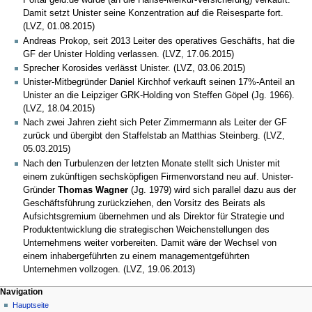
Portal geld.de wurde (an die Hanse-Merkur-Versicherung) verkauft.
Damit setzt Unister seine Konzentration auf die Reisesparte fort.
(LVZ, 01.08.2015)
Andreas Prokop, seit 2013 Leiter des operatives Geschäfts, hat die
GF der Unister Holding verlassen. (LVZ, 17.06.2015)
Sprecher Korosides verlässt Unister. (LVZ, 03.06.2015)
Unister-Mitbegründer Daniel Kirchhof verkauft seinen 17%-Anteil an
Unister an die Leipziger GRK-Holding von Steffen Göpel (Jg. 1966).
(LVZ, 18.04.2015)
Nach zwei Jahren zieht sich Peter Zimmermann als Leiter der GF
zurück und übergibt den Staffelstab an Matthias Steinberg. (LVZ,
05.03.2015)
Nach den Turbulenzen der letzten Monate stellt sich Unister mit
einem zukünftigen sechsköpfigen Firmenvorstand neu auf. Unister-
Gründer
Thomas Wagner
(Jg. 1979) wird sich parallel dazu aus der
Geschäftsführung zurückziehen, den Vorsitz des Beirats als
Aufsichtsgremium übernehmen und als Direktor für Strategie und
Produktentwicklung die strategischen Weichenstellungen des
Unternehmens weiter vorbereiten. Damit wäre der Wechsel von
einem inhabergeführten zu einem managementgeführten
Unternehmen vollzogen. (LVZ, 19.06.2013)
Navigation
Hauptseite